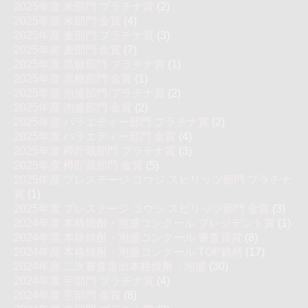
2025年度 米部門 プラチナ賞
(2)
2025年度 米部門 金賞
(4)
2025年度 麦部門 プラチナ賞
(3)
2025年度 麦部門 金賞
(7)
2025年度 黒糖部門 プラチナ賞
(1)
2025年度 黒糖部門 金賞
(1)
2025年度 泡盛部門 プラチナ賞
(2)
2025年度 泡盛部門 金賞
(2)
2025年度 バラエティー部門 プラチナ賞
(2)
2025年度 バラエティー部門 金賞
(4)
2025年度 樽貯蔵部門 プラチナ賞
(3)
2025年度 樽貯蔵部門 金賞
(5)
2025年度 プレステージ コウジ スピリッツ部門 プラチナ
賞
(1)
2025年度 プレステージ コウジ スピリッツ部門 金賞
(3)
2024年度 本格焼酎・泡盛コンクール プレジデント賞
(1)
2024年度 本格焼酎・泡盛コンクール 審査員賞
(8)
2024年度 本格焼酎・泡盛コンクール TOP銘柄
(17)
2024年度 二次審査進出本格焼酎・泡盛
(30)
2024年度 芋部門 プラチナ賞
(4)
2024年度 芋部門 金賞
(8)