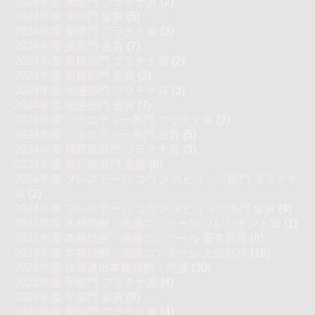
2024年度 米部門 プラチナ賞
(2)
2024年度 米部門 金賞
(5)
2024年度 麦部門 プラチナ賞
(3)
2024年度 麦部門 金賞
(7)
2024年度 黒糖部門 プラチナ賞
(2)
2024年度 黒糖部門 金賞
(2)
2024年度 泡盛部門 プラチナ賞
(3)
2024年度 泡盛部門 金賞
(7)
2024年度 バラエティー部門 プラチナ賞
(2)
2024年度 バラエティー部門 金賞
(5)
2024年度 樽貯蔵部門 プラチナ賞
(3)
2024年度 樽貯蔵部門 金賞
(6)
2024年度 プレステージ コウジ スピリッツ部門 プラチナ
賞
(2)
2024年度 プレステージ コウジ スピリッツ部門 金賞
(4)
2023年度 本格焼酎・泡盛コンクール プレジデント賞
(1)
2023年度 本格焼酎・泡盛コンクール 審査員賞
(8)
2023年度 本格焼酎・泡盛コンクール 上位銘柄
(16)
2023年度 決勝進出本格焼酎・泡盛
(30)
2023年度 芋部門 プラチナ賞
(4)
2023年度 芋部門 金賞
(9)
2023年度 米部門 プラチナ賞
(4)