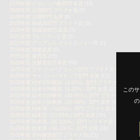
2026年度 クラシック酛部門 金賞
(16)
2026年度 古酒部門 プラチナ賞
(5)
2026年度 古酒部門 金賞
(9)
2026年度 熟成酒部門 プラチナ賞
(3)
2026年度 熟成酒部門 金賞
(5)
2025年度 プレジデント賞
(1)
2025年度 アリアンス ガストロノミー賞
(1)
2025年度 審査員賞
(8)
2025年度 優秀賞
(30)
2025年度 決勝進出日本酒
(50)
2025年度 サケ スパークリング部門 プラチナ賞
(7)
2025年度 サケ スパークリング部門 金賞
(12)
2025年度 純米大吟醸酒（1-35%）部門 プラチナ賞
(14)
2025年度 純米大吟醸酒（1-35%）部門 金賞
(27)
このサ
2025年度 純米大吟醸酒（36-50%）部門 プラチナ賞
(35)
の
2025年度 純米大吟醸酒（36-50%）部門 金賞
(69)
2025年度 純米酒（51-65%）部門 プラチナ賞
(35)
2025年度 純米酒（51-65%）部門 金賞
(70)
2025年度 純米酒（66-100%）部門 プラチナ賞
(6)
2025年度 純米酒（66-100%）部門 金賞
(10)
2025年度 大吟醸酒部門 プラチナ賞
(11)