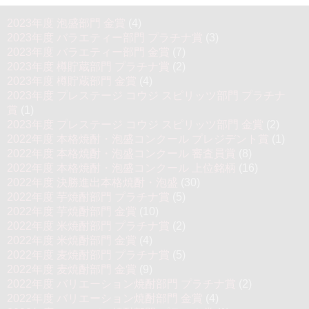
2023年度 泡盛部門 金賞
(4)
2023年度 バラエティー部門 プラチナ賞
(3)
2023年度 バラエティー部門 金賞
(7)
2023年度 樽貯蔵部門 プラチナ賞
(2)
2023年度 樽貯蔵部門 金賞
(4)
2023年度 プレステージ コウジ スピリッツ部門 プラチナ
賞
(1)
2023年度 プレステージ コウジ スピリッツ部門 金賞
(2)
2022年度 本格焼酎・泡盛コンクール プレジデント賞
(1)
2022年度 本格焼酎・泡盛コンクール 審査員賞
(8)
2022年度 本格焼酎・泡盛コンクール 上位銘柄
(16)
2022年度 決勝進出本格焼酎・泡盛
(30)
2022年度 芋焼酎部門 プラチナ賞
(5)
2022年度 芋焼酎部門 金賞
(10)
2022年度 米焼酎部門 プラチナ賞
(2)
2022年度 米焼酎部門 金賞
(4)
2022年度 麦焼酎部門 プラチナ賞
(5)
2022年度 麦焼酎部門 金賞
(9)
2022年度 バリエーション焼酎部門 プラチナ賞
(2)
2022年度 バリエーション焼酎部門 金賞
(4)