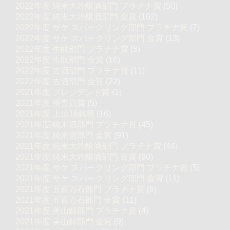
2022年度 純米大吟醸酒部門 プラチナ賞
(50)
2022年度 純米大吟醸酒部門 金賞
(102)
2022年度 サケ スパークリング部門 プラチナ賞
(7)
2022年度 サケ スパークリング部門 金賞
(13)
2022年度 生酛部門 プラチナ賞
(8)
2022年度 生酛部門 金賞
(16)
2022年度 古酒部門 プラチナ賞
(11)
2022年度 古酒部門 金賞
(22)
2021年度 プレジデント賞
(1)
2021年度 審査員賞
(5)
2021年度 上位16銘柄
(16)
2021年度 純米酒部門 プラチナ賞
(45)
2021年度 純米酒部門 金賞
(91)
2021年度 純米大吟醸酒部門 プラチナ賞
(44)
2021年度 純米大吟醸酒部門 金賞
(90)
2021年度 サケ スパークリング部門 プラチナ賞
(5)
2021年度 サケ スパークリング部門 金賞
(11)
2021年度 五百万石部門 プラチナ賞
(6)
2021年度 五百万石部門 金賞
(11)
2021年度 美山錦部門 プラチナ賞
(4)
2021年度 美山錦部門 金賞
(9)