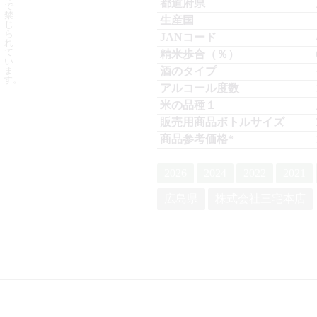
で
禁
じ
ら
れ
て
い
ま
す。
2026
2024
2022
2021
広島県
株式会社三宅本店