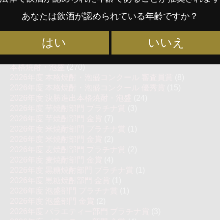
2017年度 審査員特別賞
(1)
あなたは飲酒が認められている年齢ですか？
2017年度 上位10銘柄
(10)
2017年度 純米部門 プラチナ賞
(29)
2017年度 純米部門 金賞
(65)
はい
いいえ
2017年度 純米大吟醸部門 プラチナ賞
(28)
2017年度 純米大吟醸部門 金賞
(58)
本格焼酎・泡盛
(270)
2026年度 本格焼酎・泡盛コンクール 審査員賞
(8)
2026年度 本格焼酎・泡盛コンクール 優秀賞
(15)
2026年度 決勝進出本格焼酎・泡盛
(24)
2026年度 芋焼酎部門 プラチナ賞
(3)
2026年度 芋焼酎部門 金賞
(7)
2026年度 米焼酎部門 プラチナ賞
(1)
2026年度 米焼酎部門 金賞
(2)
2026年度 麦焼酎部門 プラチナ賞
(2)
2026年度 麦焼酎部門 金賞
(4)
2026年度 黒糖焼酎部門 プラチナ賞
(1)
2026年度 黒糖焼酎部門 金賞
(1)
2026年度 泡盛部門 プラチナ賞
(1)
2026年度 泡盛部門 金賞
(2)
2026年度 バラエティー部門 プラチナ賞
(3)