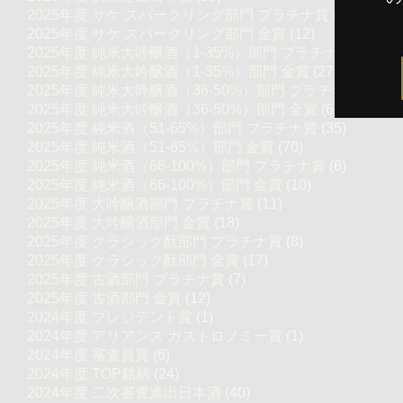
2025年度 サケ スパークリング部門 プラチナ賞
(7)
2025年度 サケ スパークリング部門 金賞
(12)
2025年度 純米大吟醸酒（1-35%）部門 プラチナ賞
(14)
2025年度 純米大吟醸酒（1-35%）部門 金賞
(27)
2025年度 純米大吟醸酒（36-50%）部門 プラチナ賞
(35)
2025年度 純米大吟醸酒（36-50%）部門 金賞
(69)
2025年度 純米酒（51-65%）部門 プラチナ賞
(35)
2025年度 純米酒（51-65%）部門 金賞
(70)
2025年度 純米酒（66-100%）部門 プラチナ賞
(6)
2025年度 純米酒（66-100%）部門 金賞
(10)
2025年度 大吟醸酒部門 プラチナ賞
(11)
2025年度 大吟醸酒部門 金賞
(18)
2025年度 クラシック酛部門 プラチナ賞
(8)
2025年度 クラシック酛部門 金賞
(17)
2025年度 古酒部門 プラチナ賞
(7)
2025年度 古酒部門 金賞
(12)
2024年度 プレジデント賞
(1)
2024年度 アリアンス ガストロノミー賞
(1)
2024年度 審査員賞
(6)
2024年度 TOP銘柄
(24)
2024年度 二次審査進出日本酒
(40)