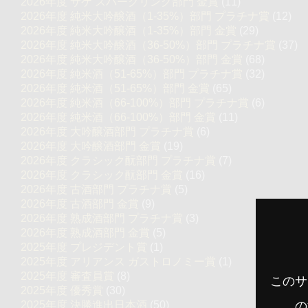
2026年度 サケ スパークリング部門 金賞
(11)
2026年度 純米大吟醸酒（1-35%）部門 プラチナ賞
(12)
2026年度 純米大吟醸酒（1-35%）部門 金賞
(29)
2026年度 純米大吟醸酒（36-50%）部門 プラチナ賞
(37)
2026年度 純米大吟醸酒（36-50%）部門 金賞
(68)
2026年度 純米酒（51-65%）部門 プラチナ賞
(32)
2026年度 純米酒（51-65%）部門 金賞
(65)
2026年度 純米酒（66-100%）部門 プラチナ賞
(6)
2026年度 純米酒（66-100%）部門 金賞
(11)
2026年度 大吟醸酒部門 プラチナ賞
(6)
2026年度 大吟醸酒部門 金賞
(19)
2026年度 クラシック酛部門 プラチナ賞
(7)
2026年度 クラシック酛部門 金賞
(16)
2026年度 古酒部門 プラチナ賞
(5)
2026年度 古酒部門 金賞
(9)
2026年度 熟成酒部門 プラチナ賞
(3)
2026年度 熟成酒部門 金賞
(5)
2025年度 プレジデント賞
(1)
2025年度 アリアンス ガストロノミー賞
(1)
2025年度 審査員賞
(8)
このサ
2025年度 優秀賞
(30)
の
2025年度 決勝進出日本酒
(50)