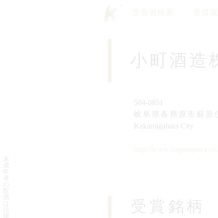
受賞酒検索
受賞蔵
小町酒造
504-0851
岐阜県各務原市蘇原伊吹町２-
Kakamigahara City
http://www.nagaragawa.co.
未
成
年
者
の
飲
酒
受賞銘柄
は
法
律