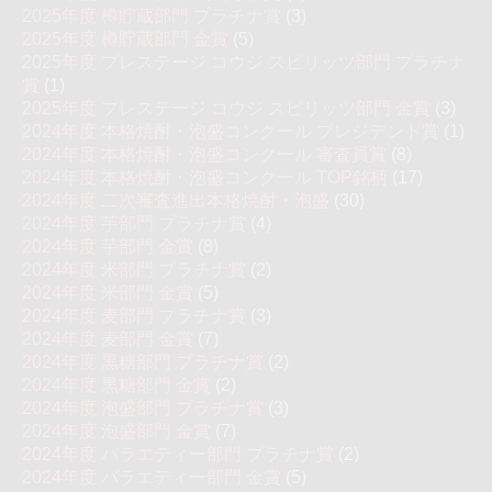
2025年度 樽貯蔵部門 プラチナ賞
(3)
2025年度 樽貯蔵部門 金賞
(5)
2025年度 プレステージ コウジ スピリッツ部門 プラチナ
賞
(1)
2025年度 プレステージ コウジ スピリッツ部門 金賞
(3)
2024年度 本格焼酎・泡盛コンクール プレジデント賞
(1)
2024年度 本格焼酎・泡盛コンクール 審査員賞
(8)
2024年度 本格焼酎・泡盛コンクール TOP銘柄
(17)
2024年度 二次審査進出本格焼酎・泡盛
(30)
2024年度 芋部門 プラチナ賞
(4)
2024年度 芋部門 金賞
(8)
2024年度 米部門 プラチナ賞
(2)
2024年度 米部門 金賞
(5)
2024年度 麦部門 プラチナ賞
(3)
2024年度 麦部門 金賞
(7)
2024年度 黒糖部門 プラチナ賞
(2)
2024年度 黒糖部門 金賞
(2)
2024年度 泡盛部門 プラチナ賞
(3)
2024年度 泡盛部門 金賞
(7)
2024年度 バラエティー部門 プラチナ賞
(2)
2024年度 バラエティー部門 金賞
(5)