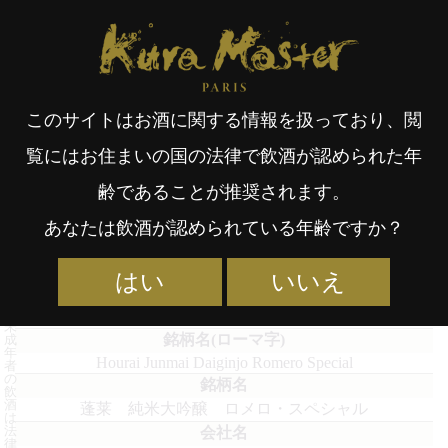
Kura Master Paris
受賞酒検索
受賞蔵元一覧
受賞酒取扱店
Fr
日
このサイトはお酒に関する情報を扱っており、閲
an
本
蓬莱 純米大吟醸 ロメロ・スペ
覧にはお住まいの国の法律で飲酒が認められた年
シャル
齢であることが推奨されます。
çai
語
あなたは飲酒が認められている年齢ですか？
はい
いいえ
s
2022年度 純米大吟醸酒部門 金賞
未
成
年
Hourai Junmai Daiginjo Romero Special
者
の
飲
酒
蓬莱 純米大吟醸 ロメロ・スペシャル
は
法
律