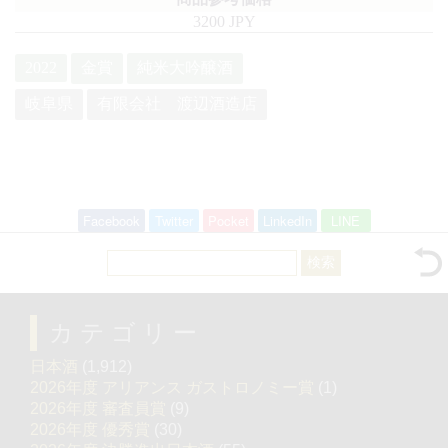
3200 JPY
2022
金賞
純米大吟醸酒
岐阜県
有限会社 渡辺酒造店
Facebook
Twitter
Pocket
LinkedIn
LINE
検
索:
カテゴリー
日本酒
(1,912)
2026年度 アリアンス ガストロノミー賞
(1)
2026年度 審査員賞
(9)
2026年度 優秀賞
(30)