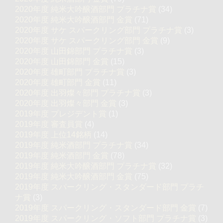
2020年度 純米大吟醸酒部門 プラチナ賞
(34)
2020年度 純米大吟醸酒部門 金賞
(71)
2020年度 サケ スパークリング部門 プラチナ賞
(3)
2020年度 サケ スパークリング部門 金賞
(9)
2020年度 山田錦部門 プラチナ賞
(3)
2020年度 山田錦部門 金賞
(15)
2020年度 雄町部門 プラチナ賞
(3)
2020年度 雄町部門 金賞
(11)
2020年度 出羽燦々部門 プラチナ賞
(3)
2020年度 出羽燦々部門 金賞
(3)
2019年度 プレジデント賞
(1)
2019年度 審査員賞
(4)
2019年度 上位14銘柄
(14)
2019年度 純米酒部門 プラチナ賞
(34)
2019年度 純米酒部門 金賞
(78)
2019年度 純米大吟醸酒部門 プラチナ賞
(32)
2019年度 純米大吟醸酒部門 金賞
(75)
2019年度 スパークリング・スタンダード部門 プラチ
ナ賞
(3)
2019年度 スパークリング・スタンダード部門 金賞
(7)
2019年度 スパークリング・ソフト部門 プラチナ賞
(3)