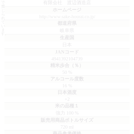
有限会社 渡辺酒造店
で
禁
じ
ら
http://www.sake-hourai.co.jp/
れ
て
い
ま
岐阜県
す。
日本
4941392104739
50
%
16
%
+2
強力
100
720
ml