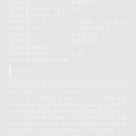
2026年度 ワインコンクール 審査員賞
(2)
2026年度 甲州部門 プラチナ賞
(1)
2026年度 甲州部門 金賞
(2)
2026年度 マスカット・ベーリーA部門 プラチナ賞
(1)
2026年度 マスカット・ベーリーA部門 金賞
(2)
2025年度 ワインコンクール 審査員賞
(1)
2025年度 ワインコンクール 優秀賞
(3)
2025年度 決勝進出ワイン
(4)
2025年度 甲州部門 プラチナ賞
(3)
2025年度 甲州部門 金賞
(8)
タグ
2026
(414)
2025
(448)
2024
(493)
2023
(454)
2022
(430)
2021
(370)
2020
(271)
2019
(235)
2018
(211)
2017
(180)
プレジデント賞
(14)
アリアンス ガストロ
ノミー賞
(5)
審査員賞
(94)
プラチナ賞
(928)
金賞
(1744)
純米酒
(347)
特別純米酒
(103)
純米吟醸酒
(337)
純米大吟醸酒
(682)
大吟醸酒
(65)
原酒
(172)
に
ごり
(12)
発泡
(69)
貴醸酒
(26)
古酒
(64)
生酛
(80)
山廃
(64)
菩提酛
(4)
水酛
(3)
速醸
(34)
酸基醴酛
(2)
樽酒
(3)
長期熟成酒
(11)
山田錦
(579)
雄町
(102)
出羽燦々
(19)