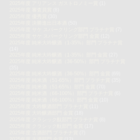
2025年度 アリアンス ガストロノミー賞
(1)
2025年度 審査員賞
(8)
2025年度 優秀賞
(30)
2025年度 決勝進出日本酒
(50)
2025年度 サケ スパークリング部門 プラチナ賞
(7)
2025年度 サケ スパークリング部門 金賞
(12)
2025年度 純米大吟醸酒（1-35%）部門 プラチナ賞
(14)
2025年度 純米大吟醸酒（1-35%）部門 金賞
(27)
2025年度 純米大吟醸酒（36-50%）部門 プラチナ賞
(35)
2025年度 純米大吟醸酒（36-50%）部門 金賞
(69)
2025年度 純米酒（51-65%）部門 プラチナ賞
(35)
2025年度 純米酒（51-65%）部門 金賞
(70)
2025年度 純米酒（66-100%）部門 プラチナ賞
(6)
2025年度 純米酒（66-100%）部門 金賞
(10)
2025年度 大吟醸酒部門 プラチナ賞
(11)
2025年度 大吟醸酒部門 金賞
(18)
2025年度 クラシック酛部門 プラチナ賞
(8)
2025年度 クラシック酛部門 金賞
(17)
2025年度 古酒部門 プラチナ賞
(7)
2025年度 古酒部門 金賞
(12)