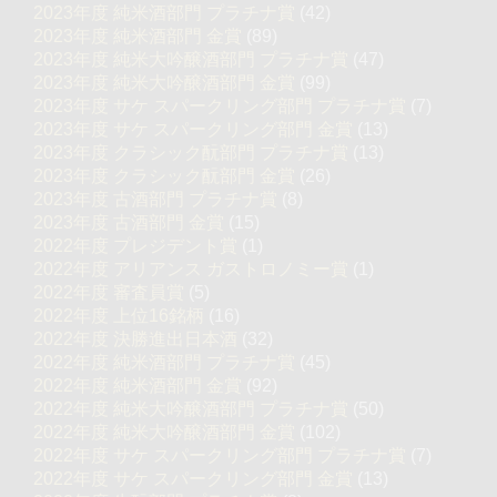
2023年度 純米酒部門 プラチナ賞
(42)
2023年度 純米酒部門 金賞
(89)
2023年度 純米大吟醸酒部門 プラチナ賞
(47)
2023年度 純米大吟醸酒部門 金賞
(99)
2023年度 サケ スパークリング部門 プラチナ賞
(7)
2023年度 サケ スパークリング部門 金賞
(13)
2023年度 クラシック酛部門 プラチナ賞
(13)
2023年度 クラシック酛部門 金賞
(26)
2023年度 古酒部門 プラチナ賞
(8)
2023年度 古酒部門 金賞
(15)
2022年度 プレジデント賞
(1)
2022年度 アリアンス ガストロノミー賞
(1)
2022年度 審査員賞
(5)
2022年度 上位16銘柄
(16)
2022年度 決勝進出日本酒
(32)
2022年度 純米酒部門 プラチナ賞
(45)
2022年度 純米酒部門 金賞
(92)
2022年度 純米大吟醸酒部門 プラチナ賞
(50)
2022年度 純米大吟醸酒部門 金賞
(102)
2022年度 サケ スパークリング部門 プラチナ賞
(7)
2022年度 サケ スパークリング部門 金賞
(13)