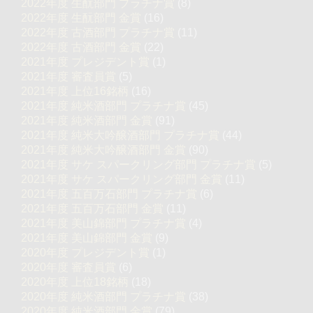
2022年度 生酛部門 プラチナ賞
(8)
2022年度 生酛部門 金賞
(16)
2022年度 古酒部門 プラチナ賞
(11)
2022年度 古酒部門 金賞
(22)
2021年度 プレジデント賞
(1)
2021年度 審査員賞
(5)
2021年度 上位16銘柄
(16)
2021年度 純米酒部門 プラチナ賞
(45)
2021年度 純米酒部門 金賞
(91)
2021年度 純米大吟醸酒部門 プラチナ賞
(44)
2021年度 純米大吟醸酒部門 金賞
(90)
2021年度 サケ スパークリング部門 プラチナ賞
(5)
2021年度 サケ スパークリング部門 金賞
(11)
2021年度 五百万石部門 プラチナ賞
(6)
2021年度 五百万石部門 金賞
(11)
2021年度 美山錦部門 プラチナ賞
(4)
2021年度 美山錦部門 金賞
(9)
2020年度 プレジデント賞
(1)
2020年度 審査員賞
(6)
2020年度 上位18銘柄
(18)
2020年度 純米酒部門 プラチナ賞
(38)
2020年度 純米酒部門 金賞
(79)