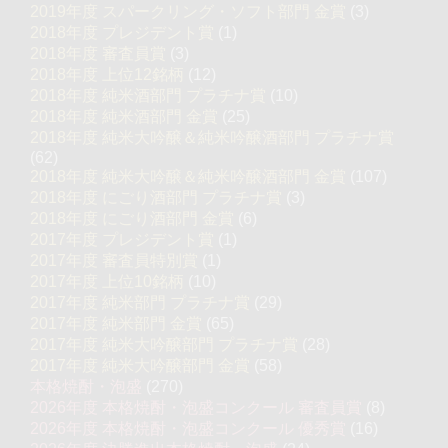
2019年度 スパークリング・ソフト部門 金賞
(3)
2018年度 プレジデント賞
(1)
2018年度 審査員賞
(3)
2018年度 上位12銘柄
(12)
2018年度 純米酒部門 プラチナ賞
(10)
2018年度 純米酒部門 金賞
(25)
2018年度 純米大吟醸＆純米吟醸酒部門 プラチナ賞
(62)
2018年度 純米大吟醸＆純米吟醸酒部門 金賞
(107)
2018年度 にごり酒部門 プラチナ賞
(3)
2018年度 にごり酒部門 金賞
(6)
2017年度 プレジデント賞
(1)
2017年度 審査員特別賞
(1)
2017年度 上位10銘柄
(10)
2017年度 純米部門 プラチナ賞
(29)
2017年度 純米部門 金賞
(65)
2017年度 純米大吟醸部門 プラチナ賞
(28)
2017年度 純米大吟醸部門 金賞
(58)
本格焼酎・泡盛
(270)
2026年度 本格焼酎・泡盛コンクール 審査員賞
(8)
2026年度 本格焼酎・泡盛コンクール 優秀賞
(16)