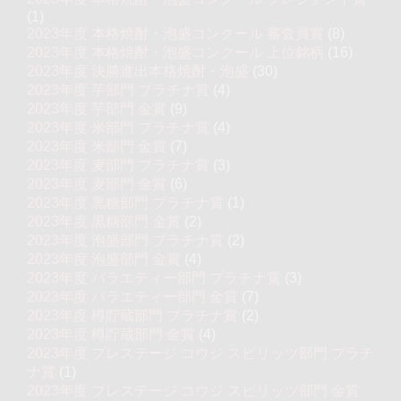
(1)
2023年度 本格焼酎・泡盛コンクール 審査員賞
(8)
2023年度 本格焼酎・泡盛コンクール 上位銘柄
(16)
2023年度 決勝進出本格焼酎・泡盛
(30)
2023年度 芋部門 プラチナ賞
(4)
2023年度 芋部門 金賞
(9)
2023年度 米部門 プラチナ賞
(4)
2023年度 米部門 金賞
(7)
2023年度 麦部門 プラチナ賞
(3)
2023年度 麦部門 金賞
(6)
2023年度 黒糖部門 プラチナ賞
(1)
2023年度 黒糖部門 金賞
(2)
2023年度 泡盛部門 プラチナ賞
(2)
2023年度 泡盛部門 金賞
(4)
2023年度 バラエティー部門 プラチナ賞
(3)
2023年度 バラエティー部門 金賞
(7)
2023年度 樽貯蔵部門 プラチナ賞
(2)
2023年度 樽貯蔵部門 金賞
(4)
2023年度 プレステージ コウジ スピリッツ部門 プラチ
ナ賞
(1)
2023年度 プレステージ コウジ スピリッツ部門 金賞