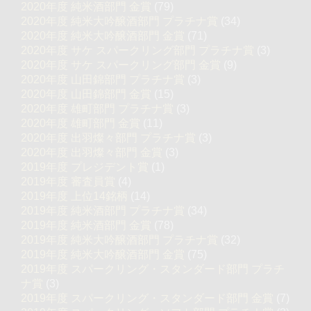
2020年度 純米酒部門 金賞
(79)
2020年度 純米大吟醸酒部門 プラチナ賞
(34)
2020年度 純米大吟醸酒部門 金賞
(71)
2020年度 サケ スパークリング部門 プラチナ賞
(3)
2020年度 サケ スパークリング部門 金賞
(9)
2020年度 山田錦部門 プラチナ賞
(3)
2020年度 山田錦部門 金賞
(15)
2020年度 雄町部門 プラチナ賞
(3)
2020年度 雄町部門 金賞
(11)
2020年度 出羽燦々部門 プラチナ賞
(3)
2020年度 出羽燦々部門 金賞
(3)
2019年度 プレジデント賞
(1)
2019年度 審査員賞
(4)
2019年度 上位14銘柄
(14)
2019年度 純米酒部門 プラチナ賞
(34)
2019年度 純米酒部門 金賞
(78)
2019年度 純米大吟醸酒部門 プラチナ賞
(32)
2019年度 純米大吟醸酒部門 金賞
(75)
2019年度 スパークリング・スタンダード部門 プラチ
ナ賞
(3)
2019年度 スパークリング・スタンダード部門 金賞
(7)