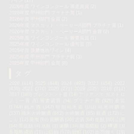
ワイン
(17)
2026年度 ワインコンクール 審査員賞
(2)
2026年度 甲州部門 プラチナ賞
(1)
2026年度 甲州部門 金賞
(2)
2026年度 マスカット・ベーリーA部門 プラチナ賞
(1)
2026年度 マスカット・ベーリーA部門 金賞
(2)
2025年度 ワインコンクール 審査員賞
(1)
2025年度 ワインコンクール 優秀賞
(3)
2025年度 決勝進出ワイン
(4)
2025年度 甲州部門 プラチナ賞
(3)
2025年度 甲州部門 金賞
(8)
タグ
2026
(414)
2025
(448)
2024
(493)
2023
(454)
2022
(430)
2021
(370)
2020
(271)
2019
(235)
2018
(211)
2017
(180)
プレジデント賞
(14)
アリアンス ガストロ
ノミー賞
(5)
審査員賞
(94)
プラチナ賞
(928)
金賞
(1744)
純米酒
(347)
特別純米酒
(103)
純米吟醸酒
(337)
純米大吟醸酒
(682)
大吟醸酒
(65)
原酒
(172)
に
ごり
(12)
発泡
(69)
貴醸酒
(26)
古酒
(64)
生酛
(80)
山廃
(64)
菩提酛
(4)
水酛
(3)
速醸
(34)
酸基醴酛
(2)
樽酒
(3)
長期熟成酒
(11)
山田錦
(579)
雄町
(102)
出羽燦々
(19)