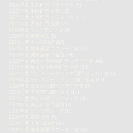
2022年度 生酛部門 プラチナ賞
(8)
2022年度 生酛部門 金賞
(16)
2022年度 古酒部門 プラチナ賞
(11)
2022年度 古酒部門 金賞
(22)
2021年度 プレジデント賞
(1)
2021年度 審査員賞
(5)
2021年度 上位16銘柄
(16)
2021年度 純米酒部門 プラチナ賞
(45)
2021年度 純米酒部門 金賞
(91)
2021年度 純米大吟醸酒部門 プラチナ賞
(44)
2021年度 純米大吟醸酒部門 金賞
(90)
2021年度 サケ スパークリング部門 プラチナ賞
(5)
2021年度 サケ スパークリング部門 金賞
(11)
2021年度 五百万石部門 プラチナ賞
(6)
2021年度 五百万石部門 金賞
(11)
2021年度 美山錦部門 プラチナ賞
(4)
2021年度 美山錦部門 金賞
(9)
2020年度 プレジデント賞
(1)
2020年度 審査員賞
(6)
2020年度 上位18銘柄
(18)
2020年度 純米酒部門 プラチナ賞
(38)