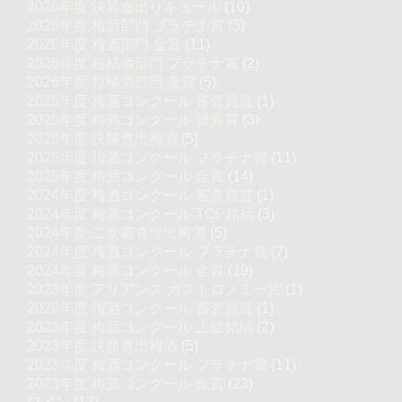
2026年度 決勝進出リキュール
(10)
2026年度 梅酒部門 プラチナ賞
(5)
2026年度 梅酒部門 金賞
(11)
2026年度 柑橘酒部門 プラチナ賞
(2)
2026年度 柑橘酒部門 金賞
(5)
2025年度 梅酒コンクール 審査員賞
(1)
2025年度 梅酒コンクール 優秀賞
(3)
2025年度 決勝進出梅酒
(5)
2025年度 梅酒コンクール プラチナ賞
(11)
2025年度 梅酒コンクール 金賞
(14)
2024年度 梅酒コンクール 審査員賞
(1)
2024年度 梅酒コンクール TOP銘柄
(3)
2024年度 二次審査進出梅酒
(5)
2024年度 梅酒コンクール プラチナ賞
(7)
2024年度 梅酒コンクール 金賞
(19)
2023年度 アリアンス ガストロノミー賞
(1)
2023年度 梅酒コンクール 審査員賞
(1)
2023年度 梅酒コンクール 上位銘柄
(2)
2023年度 決勝進出梅酒
(5)
2023年度 梅酒コンクール プラチナ賞
(11)
2023年度 梅酒コンクール 金賞
(23)