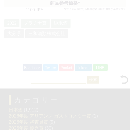
1100 JPY
2022
プラチナ賞
純米酒
大分県
三和酒類株式会社
Facebook
Twitter
Pocket
LinkedIn
LINE
検
索:
カテゴリー
日本酒
(1,912)
2026年度 アリアンス ガストロノミー賞
(1)
2026年度 審査員賞
(9)
2026年度 優秀賞
(30)