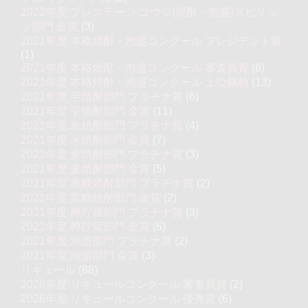
2022年度 プレステージ コウジ(焼酎・泡盛)スピリッ
ツ部門 金賞
(3)
2021年度 本格焼酎・泡盛コンクール プレジデント賞
(1)
2021年度 本格焼酎・泡盛コンクール 審査員賞
(6)
2021年度 本格焼酎・泡盛コンクール 上位銘柄
(13)
2021年度 芋焼酎部門 プラチナ賞
(6)
2021年度 芋焼酎部門 金賞
(11)
2021年度 米焼酎部門 プラチナ賞
(4)
2021年度 米焼酎部門 金賞
(7)
2021年度 麦焼酎部門 プラチナ賞
(3)
2021年度 麦焼酎部門 金賞
(5)
2021年度 黒糖焼酎部門 プラチナ賞
(2)
2021年度 黒糖焼酎部門 金賞
(2)
2021年度 樽貯蔵部門 プラチナ賞
(3)
2021年度 樽貯蔵部門 金賞
(6)
2021年度 泡盛部門 プラチナ賞
(2)
2021年度 泡盛部門 金賞
(3)
リキュール
(88)
2026年度 リキュールコンクール 審査員賞
(2)
2026年度 リキュールコンクール 優秀賞
(6)