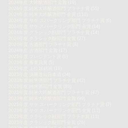
2024年度 大吟醸酒部門 金賞
(19)
2024年度 純米大吟醸酒部門 プラチナ賞
(55)
2024年度 純米大吟醸酒部門 金賞
(110)
2024年度 サケ スパークリング部門 プラチナ賞
(6)
2024年度 サケ スパークリング部門 金賞
(14)
2024年度 クラシック酛部門 プラチナ賞
(14)
2024年度 クラシック酛部門 金賞
(27)
2024年度 古酒部門 プラチナ賞
(8)
2024年度 古酒部門 金賞
(17)
2023年度 プレジデント賞
(1)
2023年度 審査員賞
(5)
2023年度 上位16銘柄
(16)
2023年度 決勝進出日本酒
(34)
2023年度 純米酒部門 プラチナ賞
(42)
2023年度 純米酒部門 金賞
(89)
2023年度 純米大吟醸酒部門 プラチナ賞
(47)
2023年度 純米大吟醸酒部門 金賞
(99)
2023年度 サケ スパークリング部門 プラチナ賞
(7)
2023年度 サケ スパークリング部門 金賞
(13)
2023年度 クラシック酛部門 プラチナ賞
(13)
2023年度 クラシック酛部門 金賞
(26)