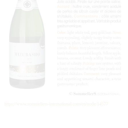
https://www.sommeliers-international.com/en/node/14577