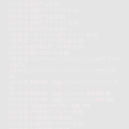
2023年度 麦部門 金賞
(6)
2023年度 黒糖部門 プラチナ賞
(1)
2023年度 黒糖部門 金賞
(2)
2023年度 泡盛部門 プラチナ賞
(2)
2023年度 泡盛部門 金賞
(4)
2023年度 バラエティー部門 プラチナ賞
(3)
2023年度 バラエティー部門 金賞
(7)
2023年度 樽貯蔵部門 プラチナ賞
(2)
2023年度 樽貯蔵部門 金賞
(4)
2023年度 プレステージ コウジ スピリッツ部門 プラチ
ナ賞
(1)
2023年度 プレステージ コウジ スピリッツ部門 金賞
(2)
2022年度 本格焼酎・泡盛コンクール プレジデント賞
(1)
2022年度 本格焼酎・泡盛コンクール 審査員賞
(8)
2022年度 本格焼酎・泡盛コンクール 上位銘柄
(16)
2022年度 決勝進出本格焼酎・泡盛
(30)
2022年度 芋焼酎部門 プラチナ賞
(5)
2022年度 芋焼酎部門 金賞
(10)
2022年度 米焼酎部門 プラチナ賞
(2)