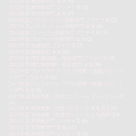
2022年度 米焼酎部門 金賞
(4)
2022年度 麦焼酎部門 プラチナ賞
(5)
2022年度 麦焼酎部門 金賞
(9)
2022年度 バリエーション焼酎部門 プラチナ賞
(2)
2022年度 バリエーション焼酎部門 金賞
(4)
2022年度 フレーバー焼酎部門 プラチナ賞
(1)
2022年度 フレーバー焼酎部門 金賞
(1)
2022年度 泡盛部門 プラチナ賞
(2)
2022年度 泡盛部門 金賞
(2)
2022年度 樽貯蔵(焼酎・泡盛)部門 プラチナ賞
(4)
2022年度 樽貯蔵(焼酎・泡盛)部門 金賞
(8)
2022年度 プレステージ コウジ(焼酎・泡盛)スピリッ
ツ部門 プラチナ賞
(2)
2022年度 プレステージ コウジ(焼酎・泡盛)スピリッ
ツ部門 金賞
(3)
2021年度 本格焼酎・泡盛コンクール プレジデント賞
(1)
2021年度 本格焼酎・泡盛コンクール 審査員賞
(6)
2021年度 本格焼酎・泡盛コンクール 上位銘柄
(13)
2021年度 芋焼酎部門 プラチナ賞
(6)
2021年度 芋焼酎部門 金賞
(11)
2021年度 米焼酎部門 プラチナ賞
(4)