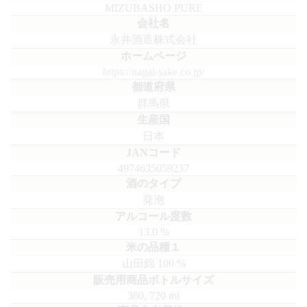
MIZUBASHO PURE
永井酒造株式会社
https://nagai-sake.co.jp/
群馬県
日本
4974635059237
発泡
13.0
%
山田錦
100
360, 720
ml