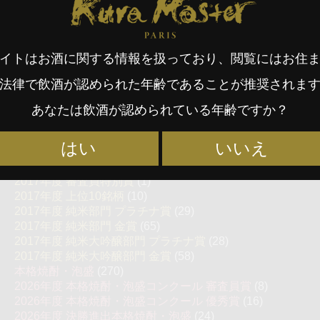
2019年度 スパークリング・ソフト部門 プラチナ賞
(3)
2019年度 スパークリング・ソフト部門 金賞
(3)
2018年度 プレジデント賞
(1)
2018年度 審査員賞
(3)
イトはお酒に関する情報を扱っており、閲覧にはお住
2018年度 上位12銘柄
(12)
2018年度 純米酒部門 プラチナ賞
(10)
法律で飲酒が認められた年齢であることが推奨されま
2018年度 純米酒部門 金賞
(25)
2018年度 純米大吟醸＆純米吟醸酒部門 プラチナ賞
(62)
あなたは飲酒が認められている年齢ですか？
2018年度 純米大吟醸＆純米吟醸酒部門 金賞
(107)
2018年度 にごり酒部門 プラチナ賞
(3)
はい
いいえ
2018年度 にごり酒部門 金賞
(6)
2017年度 プレジデント賞
(1)
2017年度 審査員特別賞
(1)
2017年度 上位10銘柄
(10)
2017年度 純米部門 プラチナ賞
(29)
2017年度 純米部門 金賞
(65)
2017年度 純米大吟醸部門 プラチナ賞
(28)
2017年度 純米大吟醸部門 金賞
(58)
本格焼酎・泡盛
(270)
2026年度 本格焼酎・泡盛コンクール 審査員賞
(8)
2026年度 本格焼酎・泡盛コンクール 優秀賞
(16)
2026年度 決勝進出本格焼酎・泡盛
(24)