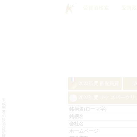
受賞酒検索
受賞蔵
2022年度 審査員賞
2022年度 サケ スパーク
未
成
年
者
の
飲
酒
は
法
律