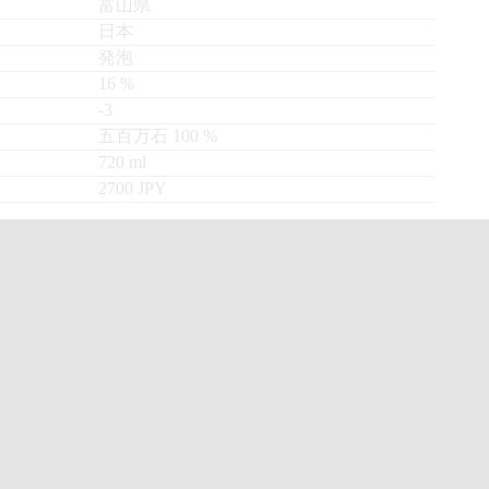
富山県
日本
発泡
16
%
-3
五百万石
100
720
ml
2700 JPY