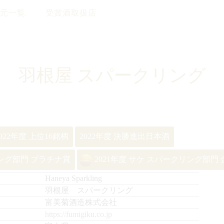
元一覧
受賞酒取扱店
羽根屋 スパークリング
2022年度 上位16銘柄
2022年度 決勝進出日本酒
リング部門 プラチナ賞
2021年度 サケ スパークリング部門 
Haneya Sparkling
羽根屋 スパークリング
富美菊酒造株式会社
https://fumigiku.co.jp