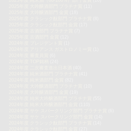
2025年度 純米酒（66-100%）部門 金賞
(10)
2025年度 大吟醸酒部門 プラチナ賞
(11)
2025年度 大吟醸酒部門 金賞
(18)
2025年度 クラシック酛部門 プラチナ賞
(8)
2025年度 クラシック酛部門 金賞
(17)
2025年度 古酒部門 プラチナ賞
(7)
2025年度 古酒部門 金賞
(12)
2024年度 プレジデント賞
(1)
2024年度 アリアンス ガストロノミー賞
(1)
2024年度 審査員賞
(6)
2024年度 TOP銘柄
(24)
2024年度 二次審査進出日本酒
(40)
2024年度 純米酒部門 プラチナ賞
(41)
2024年度 純米酒部門 金賞
(82)
2024年度 大吟醸酒部門 プラチナ賞
(10)
2024年度 大吟醸酒部門 金賞
(19)
2024年度 純米大吟醸酒部門 プラチナ賞
(55)
2024年度 純米大吟醸酒部門 金賞
(110)
2024年度 サケ スパークリング部門 プラチナ賞
(6)
2024年度 サケ スパークリング部門 金賞
(14)
2024年度 クラシック酛部門 プラチナ賞
(14)
2024年度 クラシック酛部門 金賞
(27)