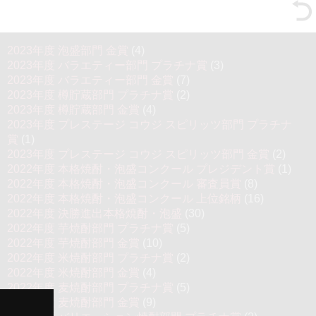
2023年度 泡盛部門 金賞
(4)
2023年度 バラエティー部門 プラチナ賞
(3)
2023年度 バラエティー部門 金賞
(7)
2023年度 樽貯蔵部門 プラチナ賞
(2)
2023年度 樽貯蔵部門 金賞
(4)
2023年度 プレステージ コウジ スピリッツ部門 プラチナ
賞
(1)
2023年度 プレステージ コウジ スピリッツ部門 金賞
(2)
2022年度 本格焼酎・泡盛コンクール プレジデント賞
(1)
2022年度 本格焼酎・泡盛コンクール 審査員賞
(8)
2022年度 本格焼酎・泡盛コンクール 上位銘柄
(16)
2022年度 決勝進出本格焼酎・泡盛
(30)
2022年度 芋焼酎部門 プラチナ賞
(5)
2022年度 芋焼酎部門 金賞
(10)
2022年度 米焼酎部門 プラチナ賞
(2)
2022年度 米焼酎部門 金賞
(4)
2022年度 麦焼酎部門 プラチナ賞
(5)
2022年度 麦焼酎部門 金賞
(9)