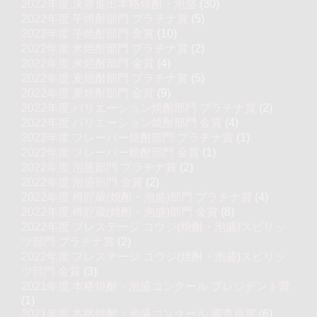
2022年度 決勝進出本格焼酎・泡盛
(30)
2022年度 芋焼酎部門 プラチナ賞
(5)
2022年度 芋焼酎部門 金賞
(10)
2022年度 米焼酎部門 プラチナ賞
(2)
2022年度 米焼酎部門 金賞
(4)
2022年度 麦焼酎部門 プラチナ賞
(5)
2022年度 麦焼酎部門 金賞
(9)
2022年度 バリエーション焼酎部門 プラチナ賞
(2)
2022年度 バリエーション焼酎部門 金賞
(4)
2022年度 フレーバー焼酎部門 プラチナ賞
(1)
2022年度 フレーバー焼酎部門 金賞
(1)
2022年度 泡盛部門 プラチナ賞
(2)
2022年度 泡盛部門 金賞
(2)
2022年度 樽貯蔵(焼酎・泡盛)部門 プラチナ賞
(4)
2022年度 樽貯蔵(焼酎・泡盛)部門 金賞
(8)
2022年度 プレステージ コウジ(焼酎・泡盛)スピリッ
ツ部門 プラチナ賞
(2)
2022年度 プレステージ コウジ(焼酎・泡盛)スピリッ
ツ部門 金賞
(3)
2021年度 本格焼酎・泡盛コンクール プレジデント賞
(1)
2021年度 本格焼酎・泡盛コンクール 審査員賞
(6)