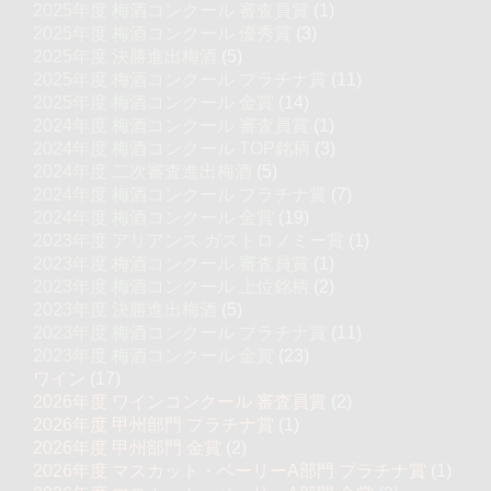
2025年度 梅酒コンクール 審査員賞
(1)
2025年度 梅酒コンクール 優秀賞
(3)
2025年度 決勝進出梅酒
(5)
2025年度 梅酒コンクール プラチナ賞
(11)
2025年度 梅酒コンクール 金賞
(14)
2024年度 梅酒コンクール 審査員賞
(1)
2024年度 梅酒コンクール TOP銘柄
(3)
2024年度 二次審査進出梅酒
(5)
2024年度 梅酒コンクール プラチナ賞
(7)
2024年度 梅酒コンクール 金賞
(19)
2023年度 アリアンス ガストロノミー賞
(1)
2023年度 梅酒コンクール 審査員賞
(1)
2023年度 梅酒コンクール 上位銘柄
(2)
2023年度 決勝進出梅酒
(5)
2023年度 梅酒コンクール プラチナ賞
(11)
2023年度 梅酒コンクール 金賞
(23)
ワイン
(17)
2026年度 ワインコンクール 審査員賞
(2)
2026年度 甲州部門 プラチナ賞
(1)
2026年度 甲州部門 金賞
(2)
2026年度 マスカット・ベーリーA部門 プラチナ賞
(1)