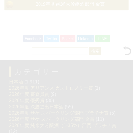
2019年度 純米大吟醸酒部門 金賞
Facebook
Twitter
Pocket
LinkedIn
LINE
検
索:
カテゴリー
日本酒
(1,911)
2026年度 アリアンス ガストロノミー賞
(1)
2026年度 審査員賞
(9)
2026年度 優秀賞
(30)
2026年度 決勝進出日本酒
(55)
2026年度 サケ スパークリング部門 プラチナ賞
(5)
2026年度 サケ スパークリング部門 金賞
(11)
2026年度 純米大吟醸酒（1-35%）部門 プラチナ賞
(12)