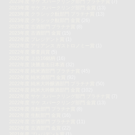
2023年度 サケ スパークリング部門 プラチナ賞
(7)
2023年度 サケ スパークリング部門 金賞
(13)
2023年度 クラシック酛部門 プラチナ賞
(13)
2023年度 クラシック酛部門 金賞
(26)
2023年度 古酒部門 プラチナ賞
(8)
2023年度 古酒部門 金賞
(15)
2022年度 プレジデント賞
(1)
2022年度 アリアンス ガストロノミー賞
(1)
2022年度 審査員賞
(5)
2022年度 上位16銘柄
(16)
2022年度 決勝進出日本酒
(32)
2022年度 純米酒部門 プラチナ賞
(45)
2022年度 純米酒部門 金賞
(92)
2022年度 純米大吟醸酒部門 プラチナ賞
(50)
2022年度 純米大吟醸酒部門 金賞
(102)
2022年度 サケ スパークリング部門 プラチナ賞
(7)
2022年度 サケ スパークリング部門 金賞
(13)
2022年度 生酛部門 プラチナ賞
(8)
2022年度 生酛部門 金賞
(16)
2022年度 古酒部門 プラチナ賞
(11)
2022年度 古酒部門 金賞
(22)
2021年度 プレジデント賞
(1)