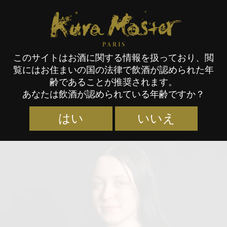
Kura Master Paris
このサイトはお酒に関する情報を扱っており、閲
覧にはお住まいの国の法律で飲酒が認められた年
審査員
齢であることが推奨されます。
あなたは飲酒が認められている年齢ですか？
はい
いいえ