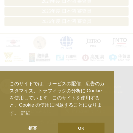
2024年度 日本酒 審査員
2025年度 日本酒 審査員
2026年度 日本酒 審査員
kura_master_fr
このサイトでは、サービスの配信、広告のカ
【10e édition : le 27 avril 2026】
Concours de Sakés japonais,
スタマイズ、トラフィックの分析に Cookie
d’Honkaku Shochu & Awamori, de Liqueurs et de Vins japonais.
を使用しています。このサイトを使用する
と、Cookie の使用に同意することになりま
さらに読み込む...
Instagram でフォロー
す。
詳細
未成年者の飲酒は法律で禁じられています。
拒否
OK