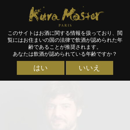
Kura Master Paris
このサイトはお酒に関する情報を扱っており、閲
覧にはお住まいの国の法律で飲酒が認められた年
審査員
齢であることが推奨されます。
あなたは飲酒が認められている年齢ですか？
はい
いいえ