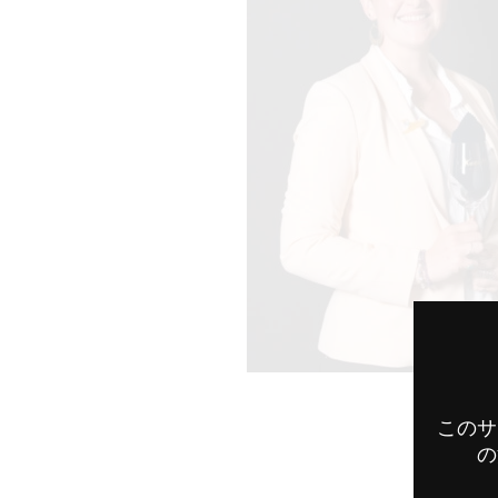
このサ
の