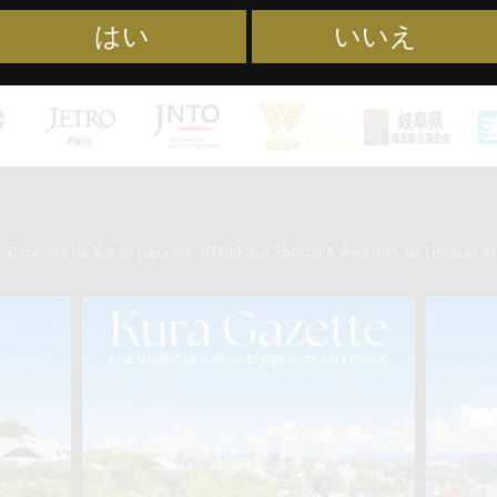
2024年度 日本酒 
はい
いいえ
2026年度 日本酒 
】
Concours de Sakés japonais, d’Honkaku Shochu & Awamori, de Liqueurs et 