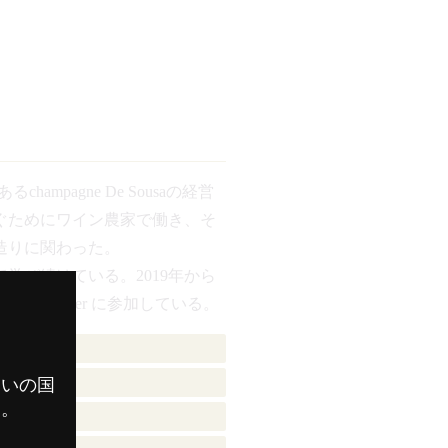
hampagne De Sousaの経営
ぐためにワイン農家で働き、そ
造りに関わった。
学び続けている。2019年から
a Master に参加している。
審査員
審査員
まいの国
す。
審査員