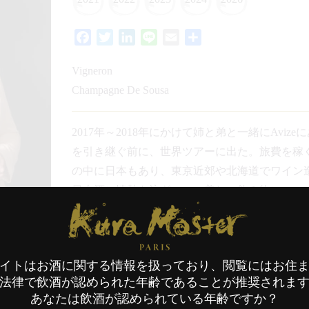
Facebook
Twitter
LinkedIn
Line
Email
共
有
Vigneron
Champagne De Sousa
2017年～2018年にかけて姉と弟と一緒にAvizeにあるc
を引き継ぐ前に、世界ツアーに出た。旅費を稼
の中に日本もあり、東京近郊や北海道でワイン
日本酒に情熱を注ぎ、この美しい飲み物について
Kura Master Paris
は世界で最も大きな日本酒のコンクールの一つ、Kur
2021年度 日本酒 
2022年度 日本酒 
イトはお酒に関する情報を扱っており、閲覧にはお住
法律で飲酒が認められた年齢であることが推奨されま
2023年度 日本酒 
あなたは飲酒が認められている年齢ですか？