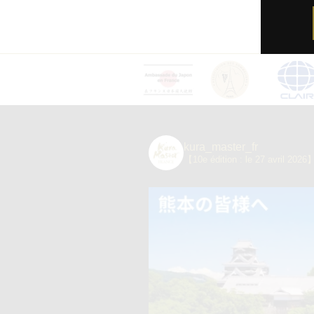
kura_master_fr
【10e édition : le 27 avril 2026