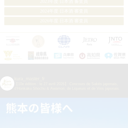
2023年度 日本酒 審査員
2024年度 日本酒 審査員
2026年度 日本酒 審査員
kura_master_fr
【10e édition : le 27 avril 2026】
Concours de Sakés japonais,
d’Honkaku Shochu & Awamori, de Liqueurs et de Vins japonais.