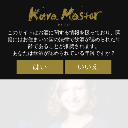
Kura Master Paris
このサイトはお酒に関する情報を扱っており、閲
覧にはお住まいの国の法律で飲酒が認められた年
審査員
齢であることが推奨されます。
あなたは飲酒が認められている年齢ですか？
はい
いいえ