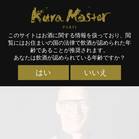
Kura Master Paris
このサイトはお酒に関する情報を扱っており、閲
覧にはお住まいの国の法律で飲酒が認められた年
審査員
齢であることが推奨されます。
あなたは飲酒が認められている年齢ですか？
はい
いいえ