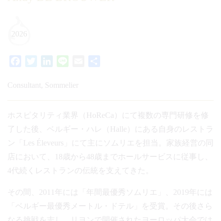
2026
Facebook
Twitter
LinkedIn
Line
Email
共
有
Consultant, Sommelier
ホスピタリティ業界（HoReCa）にて複数の専門研修を修
了した後、ベルギー・ハレ（Halle）にある自身のレストラ
ン「Les Éleveurs」にて主にソムリエを担当。家族経営の同
店において、18歳から48歳までホールサービスに従事し、
4代続くレストランの伝統を支えてきた。
その間、2011年には「年間最優秀ソムリエ」、2019年には
「ベルギー最優秀メートル・ドテル」を受賞。その後さら
なる挑戦を志し、リヨンで開催されたヨーロッパ大会では