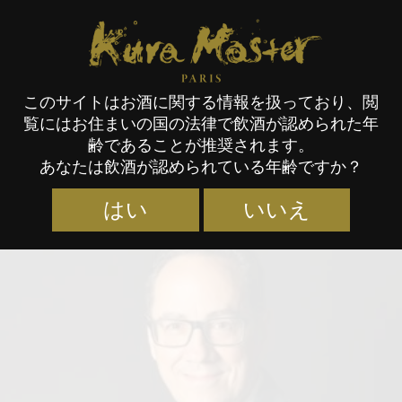
Kura Master Paris
このサイトはお酒に関する情報を扱っており、閲
覧にはお住まいの国の法律で飲酒が認められた年
審査員
齢であることが推奨されます。
あなたは飲酒が認められている年齢ですか？
はい
いいえ