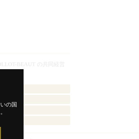
OT-BEAUT の共同経営
審査員
審査員
まいの国
審査員
す。
審査員