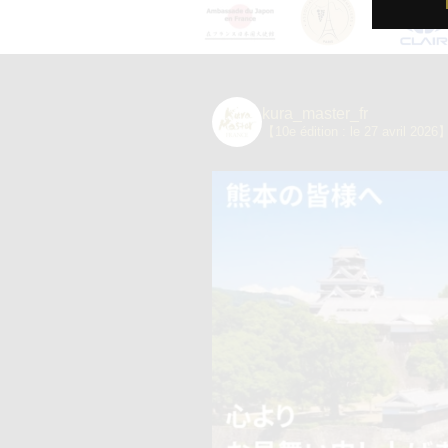
kura_master_fr
【10e édition : le 27 avril 2026