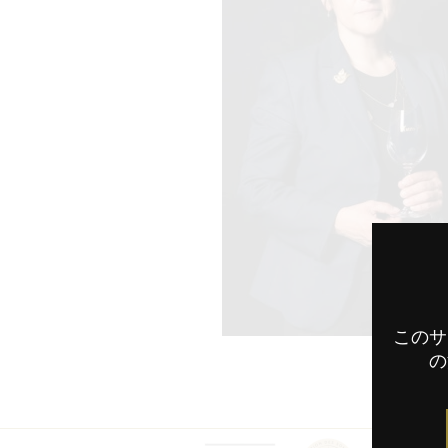
このサ
の