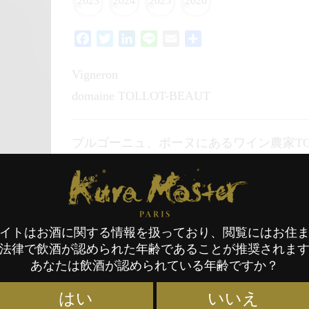
2023
2024
2025
2026
Facebook
Twitter
LinkedIn
Line
Email
共
有
Vigneron
domaine TOLLOT-BEAUT
ブルゴーニュ、ボーヌにあるワイン農家TOLL
者。
Kura Master Paris
2023年度 日本酒 
2024年度 日本酒 
イトはお酒に関する情報を扱っており、閲覧にはお住
2025年度 日本酒 
法律で飲酒が認められた年齢であることが推奨されま
あなたは飲酒が認められている年齢ですか？
2026年度 日本酒 
はい
いいえ