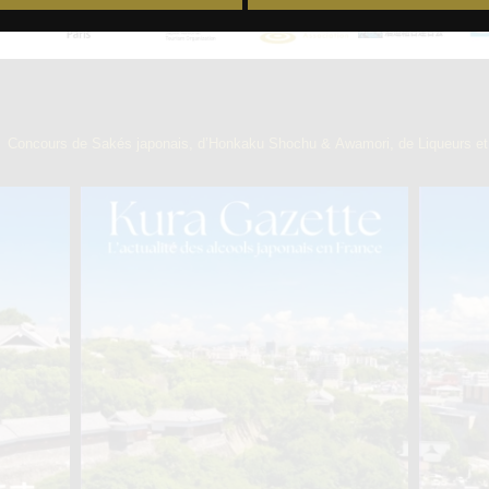
】
Concours de Sakés japonais, d’Honkaku Shochu & Awamori, de Liqueurs et 