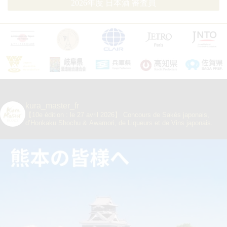
2026年度 日本酒 審査員
kura_master_fr
【10e édition : le 27 avril 2026】
Concours de Sakés japonais,
d’Honkaku Shochu & Awamori, de Liqueurs et de Vins japonais.