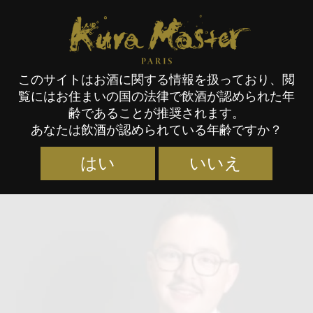
Kura Master Paris
このサイトはお酒に関する情報を扱っており、閲
覧にはお住まいの国の法律で飲酒が認められた年
審査員
齢であることが推奨されます。
あなたは飲酒が認められている年齢ですか？
はい
いいえ