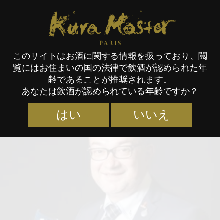
Kura Master Paris
このサイトはお酒に関する情報を扱っており、閲
覧にはお住まいの国の法律で飲酒が認められた年
審査員
齢であることが推奨されます。
あなたは飲酒が認められている年齢ですか？
はい
いいえ