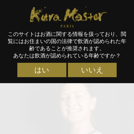
Kura Master Paris
このサイトはお酒に関する情報を扱っており、閲
覧にはお住まいの国の法律で飲酒が認められた年
審査員
齢であることが推奨されます。
あなたは飲酒が認められている年齢ですか？
はい
いいえ