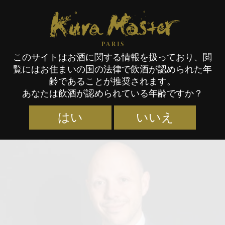
Kura Master Paris
このサイトはお酒に関する情報を扱っており、閲
覧にはお住まいの国の法律で飲酒が認められた年
審査員
齢であることが推奨されます。
あなたは飲酒が認められている年齢ですか？
はい
いいえ