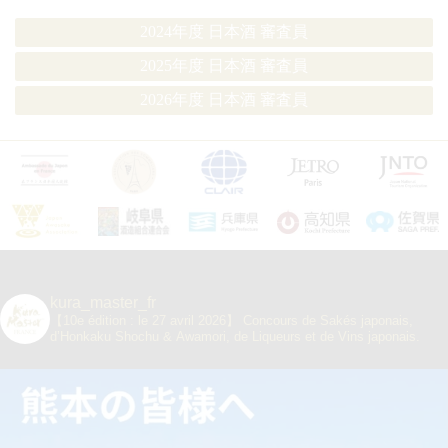
2024年度 日本酒 審査員
2025年度 日本酒 審査員
2026年度 日本酒 審査員
kura_master_fr
【10e édition : le 27 avril 2026】
Concours de Sakés japonais,
d’Honkaku Shochu & Awamori, de Liqueurs et de Vins japonais.