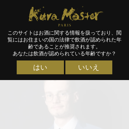
Kura Master Paris
このサイトはお酒に関する情報を扱っており、閲
覧にはお住まいの国の法律で飲酒が認められた年
審査員
齢であることが推奨されます。
あなたは飲酒が認められている年齢ですか？
はい
いいえ