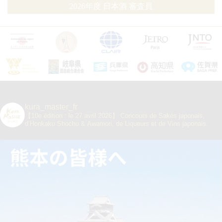
2026年度 日本酒 審査員
kura_master_fr
【10e édition : le 27 avril 2026】
Concours de Sakés japonais,
d’Honkaku Shochu & Awamori, de Liqueurs et de Vins japonais.