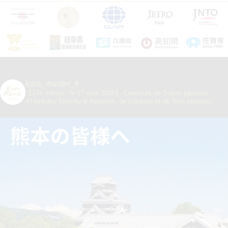
kura_master_fr
【10e édition : le 27 avril 2026】
Concours de Sakés japonais,
d’Honkaku Shochu & Awamori, de Liqueurs et de Vins japonais.