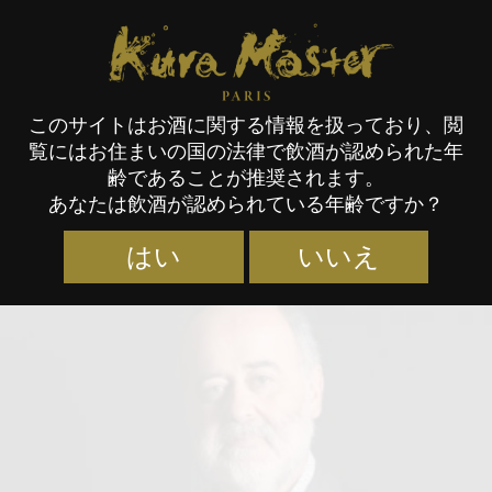
Kura Master Paris
このサイトはお酒に関する情報を扱っており、閲
覧にはお住まいの国の法律で飲酒が認められた年
審査員
齢であることが推奨されます。
あなたは飲酒が認められている年齢ですか？
はい
いいえ