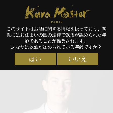
Kura Master Paris
このサイトはお酒に関する情報を扱っており、閲
覧にはお住まいの国の法律で飲酒が認められた年
審査員
齢であることが推奨されます。
あなたは飲酒が認められている年齢ですか？
はい
いいえ