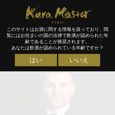
Kura Master Paris
このサイトはお酒に関する情報を扱っており、閲
覧にはお住まいの国の法律で飲酒が認められた年
審査員
齢であることが推奨されます。
あなたは飲酒が認められている年齢ですか？
はい
いいえ