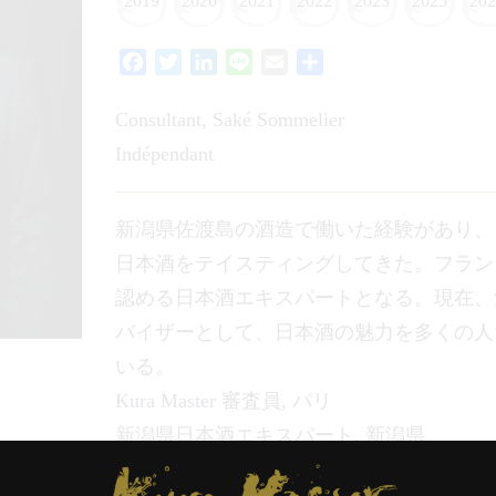
2019
2020
2021
2022
2023
2025
202
Facebook
Twitter
LinkedIn
Line
Email
共
有
Consultant, Saké Sommelier
Indépendant
新潟県佐渡島の酒造で働いた経験があり、
日本酒をテイスティングしてきた。フラン
認める日本酒エキスパートとなる。現在、
バイザーとして、日本酒の魅力を多くの人
いる。
Kura Master 審査員, パリ
新潟県日本酒エキスパート, 新潟県
学校蔵受講, 新潟県 尾畑酒造
Kura Master Paris