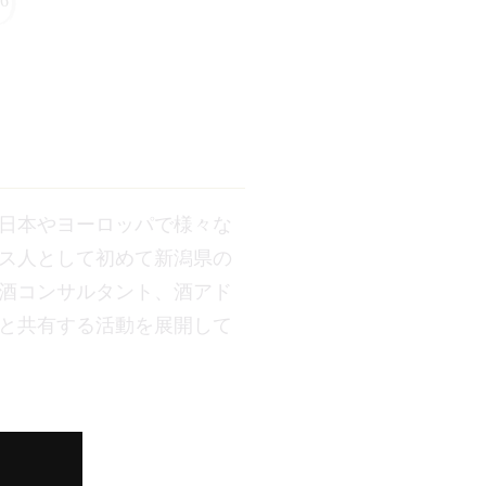
6
日本やヨーロッパで様々な
ス人として初めて新潟県の
酒コンサルタント、酒アド
と共有する活動を展開して