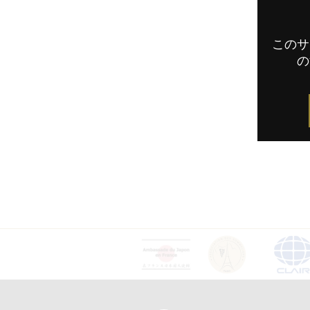
このサ
の