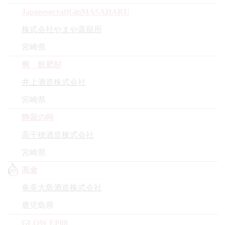
JapanesecraftGinMASAHARU
株式会社やまや蒸留所
宮崎県
爽 飫肥杉
井上酒造株式会社
宮崎県
静寂の時
高千穂酒造株式会社
宮崎県
高倉
奄美大島酒造株式会社
鹿児島県
GLOW EP08