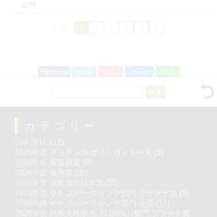
台湾
1 / 5
1
2
3
4
5
›
Facebook
Twitter
Pocket
LinkedIn
LINE
検
索:
カテゴリー
日本酒
(1,912)
2026年度 アリアンス ガストロノミー賞
(1)
2026年度 審査員賞
(9)
2026年度 優秀賞
(30)
2026年度 決勝進出日本酒
(55)
2026年度 サケ スパークリング部門 プラチナ賞
(5)
2026年度 サケ スパークリング部門 金賞
(11)
2026年度 純米大吟醸酒（1-35%）部門 プラチナ賞