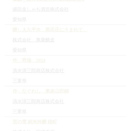
盛田金しゃち酒造株式会社
愛知県
醸し人九平次 黒田庄にうまれて、
株式会社 萬乗醸造
愛知県
作 竒瑞 2024
清水清三郎商店株式会社
三重県
作 なぐわし 東条山田錦
清水清三郎商店株式会社
三重県
宮の雪 純米吟醸 雄町