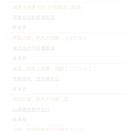
純米大吟醸 杜氏 平岡誠治～別誂～
有限会社舩坂酒造店
岐阜県
昇龍乃舞 純米大吟醸 イセヒカリ
株式会社平田酒造場
岐阜県
蓬莱 純米大吟醸 飛騨テロワール４０
有限会社 渡辺酒造店
岐阜県
黒松白扇 純米大吟醸 黒
白扇酒造株式会社
岐阜県
金鯱 超特撰純米大吟醸酒2025BY