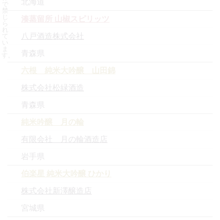
北海道
で
禁
じ
湊蒸留所 山椒スピリッツ
ら
れ
八戸酒造株式会社
て
い
ま
青森県
す。
六根 純米大吟醸 山田錦
株式会社松緑酒造
青森県
純米吟醸 月の輪
有限会社 月の輪酒造店
岩手県
伯楽星 純米大吟醸 ひかり
株式会社新澤醸造店
宮城県