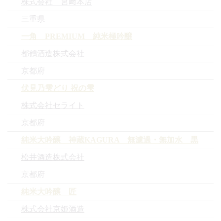
株式会社 宮﨑本店
三重県
一角 PREMIUM 純米極吟醸
都鶴酒造株式会社
京都府
伏見乃雫どり 祝の雫
株式会社セライト
京都府
純米大吟醸 神蔵KAGURA 無濾過・無加水 黒
松井酒造株式会社
京都府
純米大吟醸 匠
株式会社京姫酒造