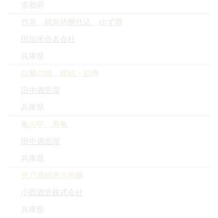
京都府
竹泉 純米吟醸仕込 ゆず酒
田治米合名会社
兵庫県
白鷺の城 縁結・結寿
田中酒造場
兵庫県
亀の甲 寿亀
田中酒造場
兵庫県
光乃滴純米大吟醸
小西酒造株式会社
兵庫県