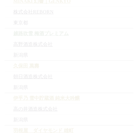
MINAKI 幻響｜GENKYO
株式会社REBORN
東京都
越路吹雪 梅酒プレミアム
高野酒造株式会社
新潟県
久保田 萬壽
朝日酒造株式会社
新潟県
伊乎乃 雪中貯蔵酒 純米大吟醸
高の井酒造株式会社
新潟県
羽根屋 ダイヤモンド 雄町