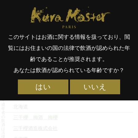
Kura Master Paris
受賞酒検索
受賞蔵元一覧
受賞酒取扱店
Fr
日
2026
このサイトはお酒に関する情報を扱っており、閲
an
本
覧にはお住まいの国の法律で飲酒が認められた年
銘柄名
齢であることが推奨されます。
çai
語
蔵元名
あなたは飲酒が認められている年齢ですか？
都道府県
国稀 本格 北海鬼ころしの梅酒
はい
いいえ
s
国稀酒造株式会社
未
成
北海道
年
者
の
三千櫻 梅酒 梅櫻
飲
酒
三千櫻酒造株式会社
は
法
律