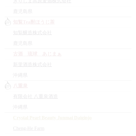
きりしま高原麦酒株式会社
鹿児島県
知覧Tea酎ほうじ茶
知覧醸造株式会社
鹿児島県
古酒 琉球 あじまぁ
新里酒造株式会社
沖縄県
八重泉
有限会社 八重泉酒造
沖縄県
Crystal Pearl Beauty Junmai Daiginjo
Cheng-He Farm