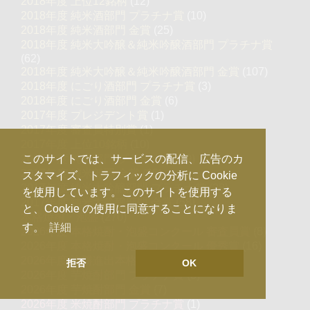
2018年度 上位12銘柄
(12)
2018年度 純米酒部門 プラチナ賞
(10)
2018年度 純米酒部門 金賞
(25)
2018年度 純米大吟醸＆純米吟醸酒部門 プラチナ賞
(62)
2018年度 純米大吟醸＆純米吟醸酒部門 金賞
(107)
2018年度 にごり酒部門 プラチナ賞
(3)
2018年度 にごり酒部門 金賞
(6)
2017年度 プレジデント賞
(1)
2017年度 審査員特別賞
(1)
2017年度 上位10銘柄
(10)
2017年度 純米部門 プラチナ賞
(29)
このサイトでは、サービスの配信、広告のカ
2017年度 純米部門 金賞
(65)
スタマイズ、トラフィックの分析に Cookie
2017年度 純米大吟醸部門 プラチナ賞
(28)
を使用しています。このサイトを使用する
2017年度 純米大吟醸部門 金賞
(58)
と、Cookie の使用に同意することになりま
本格焼酎・泡盛
(270)
す。
詳細
2026年度 本格焼酎・泡盛コンクール 審査員賞
(8)
2026年度 本格焼酎・泡盛コンクール 優秀賞
(16)
2026年度 決勝進出本格焼酎・泡盛
(24)
拒否
OK
2026年度 芋焼酎部門 プラチナ賞
(3)
2026年度 芋焼酎部門 金賞
(7)
2026年度 米焼酎部門 プラチナ賞
(1)