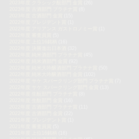
2023年度 クラシック酛部門 金賞
(26)
2023年度 古酒部門 プラチナ賞
(8)
2023年度 古酒部門 金賞
(15)
2022年度 プレジデント賞
(1)
2022年度 アリアンス ガストロノミー賞
(1)
2022年度 審査員賞
(5)
2022年度 上位16銘柄
(16)
2022年度 決勝進出日本酒
(32)
2022年度 純米酒部門 プラチナ賞
(45)
2022年度 純米酒部門 金賞
(92)
2022年度 純米大吟醸酒部門 プラチナ賞
(50)
2022年度 純米大吟醸酒部門 金賞
(102)
2022年度 サケ スパークリング部門 プラチナ賞
(7)
2022年度 サケ スパークリング部門 金賞
(13)
2022年度 生酛部門 プラチナ賞
(8)
2022年度 生酛部門 金賞
(16)
2022年度 古酒部門 プラチナ賞
(11)
2022年度 古酒部門 金賞
(22)
2021年度 プレジデント賞
(1)
2021年度 審査員賞
(5)
2021年度 上位16銘柄
(16)