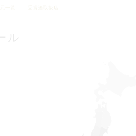
元一覧
受賞酒取扱店
ール