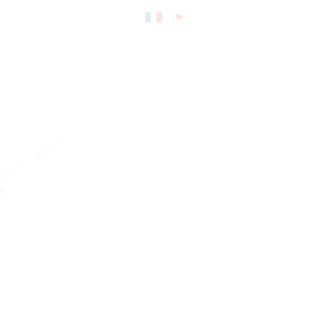
Fr
日
an
本
çai
語
s