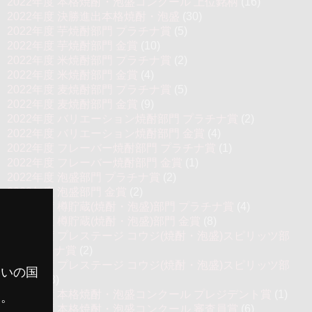
2022年度 本格焼酎・泡盛コンクール 上位銘柄
(16)
2022年度 決勝進出本格焼酎・泡盛
(30)
2022年度 芋焼酎部門 プラチナ賞
(5)
2022年度 芋焼酎部門 金賞
(10)
2022年度 米焼酎部門 プラチナ賞
(2)
2022年度 米焼酎部門 金賞
(4)
2022年度 麦焼酎部門 プラチナ賞
(5)
2022年度 麦焼酎部門 金賞
(9)
2022年度 バリエーション焼酎部門 プラチナ賞
(2)
2022年度 バリエーション焼酎部門 金賞
(4)
2022年度 フレーバー焼酎部門 プラチナ賞
(1)
2022年度 フレーバー焼酎部門 金賞
(1)
2022年度 泡盛部門 プラチナ賞
(2)
2022年度 泡盛部門 金賞
(2)
2022年度 樽貯蔵(焼酎・泡盛)部門 プラチナ賞
(4)
2022年度 樽貯蔵(焼酎・泡盛)部門 金賞
(8)
2022年度 プレステージ コウジ(焼酎・泡盛)スピリッツ部
門 プラチナ賞
(2)
2022年度 プレステージ コウジ(焼酎・泡盛)スピリッツ部
まいの国
門 金賞
(3)
2021年度 本格焼酎・泡盛コンクール プレジデント賞
(1)
す。
2021年度 本格焼酎・泡盛コンクール 審査員賞
(6)