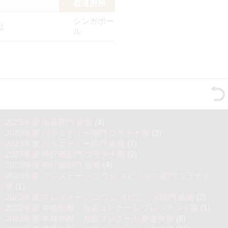
都道府県
シンガポー
d
ル
2023年度 泡盛部門 金賞
(4)
2023年度 バラエティー部門 プラチナ賞
(3)
2023年度 バラエティー部門 金賞
(7)
2023年度 樽貯蔵部門 プラチナ賞
(2)
2023年度 樽貯蔵部門 金賞
(4)
2023年度 プレステージ コウジ スピリッツ部門 プラチナ
賞
(1)
2023年度 プレステージ コウジ スピリッツ部門 金賞
(2)
2022年度 本格焼酎・泡盛コンクール プレジデント賞
(1)
2022年度 本格焼酎・泡盛コンクール 審査員賞
(8)