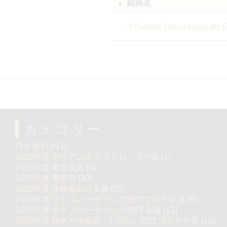
銘柄名
A Normat Sake Against the 
カテゴリー
日本酒
(1,911)
2026年度 アリアンス ガストロノミー賞
(1)
2026年度 審査員賞
(9)
2026年度 優秀賞
(30)
2026年度 決勝進出日本酒
(55)
2026年度 サケ スパークリング部門 プラチナ賞
(5)
2026年度 サケ スパークリング部門 金賞
(11)
2026年度 純米大吟醸酒（1-35%）部門 プラチナ賞
(12)