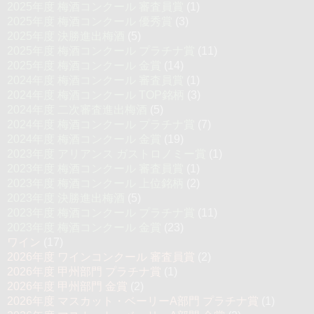
2025年度 梅酒コンクール 審査員賞
(1)
2025年度 梅酒コンクール 優秀賞
(3)
2025年度 決勝進出梅酒
(5)
2025年度 梅酒コンクール プラチナ賞
(11)
2025年度 梅酒コンクール 金賞
(14)
2024年度 梅酒コンクール 審査員賞
(1)
2024年度 梅酒コンクール TOP銘柄
(3)
2024年度 二次審査進出梅酒
(5)
2024年度 梅酒コンクール プラチナ賞
(7)
2024年度 梅酒コンクール 金賞
(19)
2023年度 アリアンス ガストロノミー賞
(1)
2023年度 梅酒コンクール 審査員賞
(1)
2023年度 梅酒コンクール 上位銘柄
(2)
2023年度 決勝進出梅酒
(5)
2023年度 梅酒コンクール プラチナ賞
(11)
2023年度 梅酒コンクール 金賞
(23)
ワイン
(17)
2026年度 ワインコンクール 審査員賞
(2)
2026年度 甲州部門 プラチナ賞
(1)
2026年度 甲州部門 金賞
(2)
2026年度 マスカット・ベーリーA部門 プラチナ賞
(1)