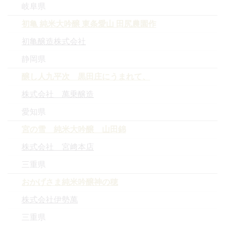
岐阜県
初亀 純米大吟醸 東条愛山 田尻農園作
初亀醸造株式会社
静岡県
醸し人九平次 黒田庄にうまれて、
株式会社 萬乗醸造
愛知県
宮の雪 純米大吟醸 山田錦
株式会社 宮﨑本店
三重県
おかげさま純米吟醸神の穂
株式会社伊勢萬
三重県