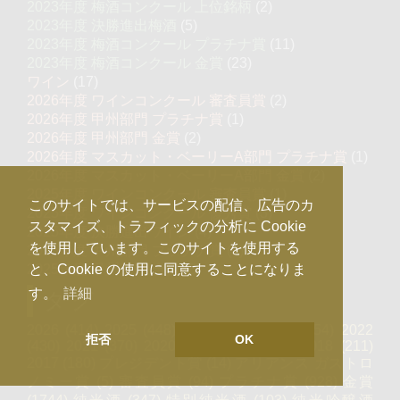
2023年度 梅酒コンクール 上位銘柄
(2)
2023年度 決勝進出梅酒
(5)
2023年度 梅酒コンクール プラチナ賞
(11)
2023年度 梅酒コンクール 金賞
(23)
ワイン
(17)
2026年度 ワインコンクール 審査員賞
(2)
2026年度 甲州部門 プラチナ賞
(1)
2026年度 甲州部門 金賞
(2)
2026年度 マスカット・ベーリーA部門 プラチナ賞
(1)
2026年度 マスカット・ベーリーA部門 金賞
(2)
2025年度 ワインコンクール 審査員賞
(1)
このサイトでは、サービスの配信、広告のカ
2025年度 ワインコンクール 優秀賞
(3)
スタマイズ、トラフィックの分析に Cookie
2025年度 決勝進出ワイン
(4)
を使用しています。このサイトを使用する
2025年度 甲州部門 プラチナ賞
(3)
2025年度 甲州部門 金賞
(8)
と、Cookie の使用に同意することになりま
す。
詳細
タグ
2026
(414)
2025
(448)
2024
(493)
2023
(454)
2022
拒否
OK
(430)
2021
(370)
2020
(271)
2019
(235)
2018
(211)
2017
(180)
プレジデント賞
(14)
アリアンス ガストロ
ノミー賞
(5)
審査員賞
(94)
プラチナ賞
(928)
金賞