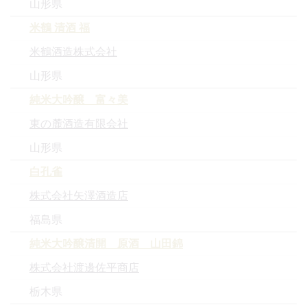
山形県
米鶴 清酒 福
米鶴酒造株式会社
山形県
純米大吟醸 富々美
東の麓酒造有限会社
山形県
白孔雀
株式会社矢澤酒造店
福島県
純米大吟醸清開 原酒 山田錦
株式会社渡邊佐平商店
栃木県