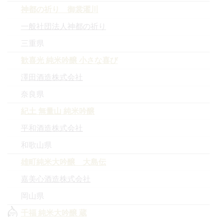
神都の祈り 御裳濯川
一般社団法人神都の祈り
三重県
歓喜光 純米吟醸 小さな喜び
澤田酒造株式会社
奈良県
紀土 無量山 純米吟醸
平和酒造株式会社
和歌山県
雄町純米大吟醸 大島伝
嘉美心酒造株式会社
岡山県
千福 純米大吟醸 蔵