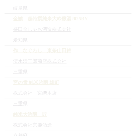
岐阜県
金鯱 超特撰純米大吟醸酒2025BY
盛田金しゃち酒造株式会社
愛知県
作 なぐわし 東条山田錦
清水清三郎商店株式会社
三重県
宮の雪 純米吟醸 雄町
株式会社 宮﨑本店
三重県
純米大吟醸 匠
株式会社京姫酒造
京都府