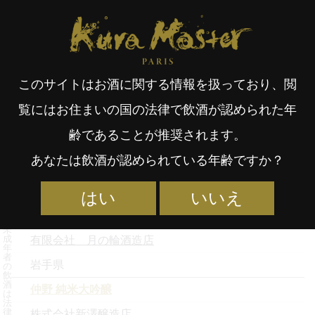
Kura Master Paris
受賞酒検索
受賞蔵元一覧
受賞酒取扱店
Fr
日
2026年度 純米大吟醸酒（36-
このサイトはお酒に関する情報を扱っており、閲
an
本
50%）部門 金賞
覧にはお住まいの国の法律で飲酒が認められた年
齢であることが推奨されます。
銘柄名
çai
語
あなたは飲酒が認められている年齢ですか？
蔵元名
都道府県
はい
いいえ
s
純米吟醸 月の輪
未
成
有限会社 月の輪酒造店
年
者
岩手県
の
飲
酒
仲野 純米大吟醸
は
法
律
株式会社新澤醸造店