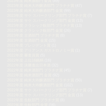
2023年度 純米酒部門 金賞
(89)
2023年度 純米大吟醸酒部門 プラチナ賞
(47)
2023年度 純米大吟醸酒部門 金賞
(99)
2023年度 サケ スパークリング部門 プラチナ賞
(7)
2023年度 サケ スパークリング部門 金賞
(13)
2023年度 クラシック酛部門 プラチナ賞
(13)
2023年度 クラシック酛部門 金賞
(26)
2023年度 古酒部門 プラチナ賞
(8)
2023年度 古酒部門 金賞
(15)
2022年度 プレジデント賞
(1)
2022年度 アリアンス ガストロノミー賞
(1)
2022年度 審査員賞
(5)
2022年度 上位16銘柄
(16)
2022年度 決勝進出日本酒
(32)
2022年度 純米酒部門 プラチナ賞
(45)
2022年度 純米酒部門 金賞
(92)
2022年度 純米大吟醸酒部門 プラチナ賞
(50)
2022年度 純米大吟醸酒部門 金賞
(102)
2022年度 サケ スパークリング部門 プラチナ賞
(7)
2022年度 サケ スパークリング部門 金賞
(13)
2022年度 生酛部門 プラチナ賞
(8)
2022年度 生酛部門 金賞
(16)