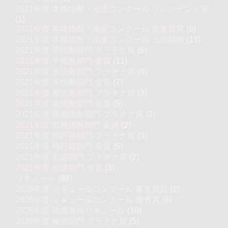
2021年度 本格焼酎・泡盛コンクール プレジデント賞
(1)
2021年度 本格焼酎・泡盛コンクール 審査員賞
(6)
2021年度 本格焼酎・泡盛コンクール 上位銘柄
(13)
2021年度 芋焼酎部門 プラチナ賞
(6)
2021年度 芋焼酎部門 金賞
(11)
2021年度 米焼酎部門 プラチナ賞
(4)
2021年度 米焼酎部門 金賞
(7)
2021年度 麦焼酎部門 プラチナ賞
(3)
2021年度 麦焼酎部門 金賞
(5)
2021年度 黒糖焼酎部門 プラチナ賞
(2)
2021年度 黒糖焼酎部門 金賞
(2)
2021年度 樽貯蔵部門 プラチナ賞
(3)
2021年度 樽貯蔵部門 金賞
(6)
2021年度 泡盛部門 プラチナ賞
(2)
2021年度 泡盛部門 金賞
(3)
リキュール
(88)
2026年度 リキュールコンクール 審査員賞
(2)
2026年度 リキュールコンクール 優秀賞
(6)
2026年度 決勝進出リキュール
(10)
2026年度 梅酒部門 プラチナ賞
(5)