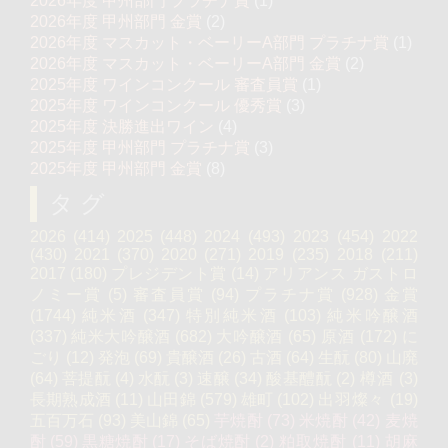
2026年度 甲州部門 プラチナ賞
(1)
2026年度 甲州部門 金賞
(2)
2026年度 マスカット・ベーリーA部門 プラチナ賞
(1)
2026年度 マスカット・ベーリーA部門 金賞
(2)
2025年度 ワインコンクール 審査員賞
(1)
2025年度 ワインコンクール 優秀賞
(3)
2025年度 決勝進出ワイン
(4)
2025年度 甲州部門 プラチナ賞
(3)
2025年度 甲州部門 金賞
(8)
タグ
2026
(414)
2025
(448)
2024
(493)
2023
(454)
2022
(430)
2021
(370)
2020
(271)
2019
(235)
2018
(211)
2017
(180)
プレジデント賞
(14)
アリアンス ガストロ
ノミー賞
(5)
審査員賞
(94)
プラチナ賞
(928)
金賞
(1744)
純米酒
(347)
特別純米酒
(103)
純米吟醸酒
(337)
純米大吟醸酒
(682)
大吟醸酒
(65)
原酒
(172)
に
ごり
(12)
発泡
(69)
貴醸酒
(26)
古酒
(64)
生酛
(80)
山廃
(64)
菩提酛
(4)
水酛
(3)
速醸
(34)
酸基醴酛
(2)
樽酒
(3)
長期熟成酒
(11)
山田錦
(579)
雄町
(102)
出羽燦々
(19)
五百万石
(93)
美山錦
(65)
芋焼酎
(73)
米焼酎
(42)
麦焼
酎
(59)
黒糖焼酎
(17)
そば焼酎
(2)
粕取焼酎
(11)
胡麻