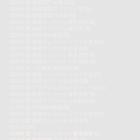
2026年度 梅酒部門 金賞
(11)
2026年度 柑橘酒部門 プラチナ賞
(2)
2026年度 柑橘酒部門 金賞
(5)
2025年度 梅酒コンクール 審査員賞
(1)
2025年度 梅酒コンクール 優秀賞
(3)
2025年度 決勝進出梅酒
(5)
2025年度 梅酒コンクール プラチナ賞
(11)
2025年度 梅酒コンクール 金賞
(14)
2024年度 梅酒コンクール 審査員賞
(1)
2024年度 梅酒コンクール TOP銘柄
(3)
2024年度 二次審査進出梅酒
(5)
2024年度 梅酒コンクール プラチナ賞
(7)
2024年度 梅酒コンクール 金賞
(19)
2023年度 アリアンス ガストロノミー賞
(1)
2023年度 梅酒コンクール 審査員賞
(1)
2023年度 梅酒コンクール 上位銘柄
(2)
2023年度 決勝進出梅酒
(5)
2023年度 梅酒コンクール プラチナ賞
(11)
2023年度 梅酒コンクール 金賞
(23)
ワイン
(17)
2026年度 ワインコンクール 審査員賞
(2)