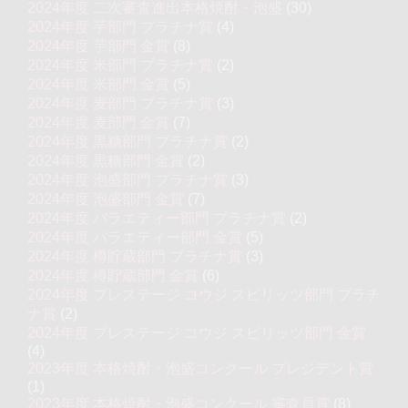
2024年度 二次審査進出本格焼酎・泡盛
(30)
2024年度 芋部門 プラチナ賞
(4)
2024年度 芋部門 金賞
(8)
2024年度 米部門 プラチナ賞
(2)
2024年度 米部門 金賞
(5)
2024年度 麦部門 プラチナ賞
(3)
2024年度 麦部門 金賞
(7)
2024年度 黒糖部門 プラチナ賞
(2)
2024年度 黒糖部門 金賞
(2)
2024年度 泡盛部門 プラチナ賞
(3)
2024年度 泡盛部門 金賞
(7)
2024年度 バラエティー部門 プラチナ賞
(2)
2024年度 バラエティー部門 金賞
(5)
2024年度 樽貯蔵部門 プラチナ賞
(3)
2024年度 樽貯蔵部門 金賞
(6)
2024年度 プレステージ コウジ スピリッツ部門 プラチ
ナ賞
(2)
2024年度 プレステージ コウジ スピリッツ部門 金賞
(4)
2023年度 本格焼酎・泡盛コンクール プレジデント賞
(1)
2023年度 本格焼酎・泡盛コンクール 審査員賞
(8)