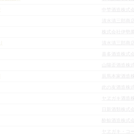
埜
中埜酒造株式
清水清三郎商
株式会社伊勢
り
清水清三郎商
喜多酒造株式
山陽盃酒造株
醸
辰馬本家酒造
此の友酒造株
ヤヱガキ酒造
日新酒類株式
酔鯨酒造株式
ヤヱガキ・コ