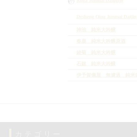
Roga Junmai Daiginjo
Desheng Qing Junmai Daijin
神池 純米大吟醸
春鹿 純米大吟醸原酒
綾菊 純米大吟醸
石鎚 純米大吟醸
伊予賀儀屋 無濾過 純米
カテゴリー