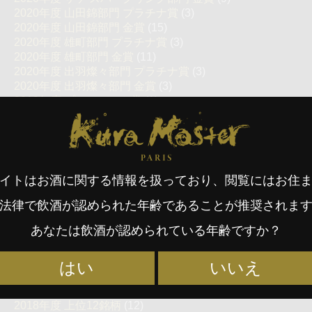
2020年度 山田錦部門 プラチナ賞
(3)
2020年度 山田錦部門 金賞
(15)
2020年度 雄町部門 プラチナ賞
(3)
2020年度 雄町部門 金賞
(11)
2020年度 出羽燦々部門 プラチナ賞
(3)
2020年度 出羽燦々部門 金賞
(3)
2019年度 プレジデント賞
(1)
2019年度 審査員賞
(4)
Kura Master Paris
2019年度 上位14銘柄
(14)
2019年度 純米酒部門 プラチナ賞
(34)
2019年度 純米酒部門 金賞
(78)
2019年度 純米大吟醸酒部門 プラチナ賞
(32)
イトはお酒に関する情報を扱っており、閲覧にはお住
2019年度 純米大吟醸酒部門 金賞
(75)
2019年度 スパークリング・スタンダード部門 プラチナ
法律で飲酒が認められた年齢であることが推奨されま
賞
(3)
あなたは飲酒が認められている年齢ですか？
2019年度 スパークリング・スタンダード部門 金賞
(7)
2019年度 スパークリング・ソフト部門 プラチナ賞
(3)
2019年度 スパークリング・ソフト部門 金賞
(3)
はい
いいえ
2018年度 プレジデント賞
(1)
2018年度 審査員賞
(3)
2018年度 上位12銘柄
(12)