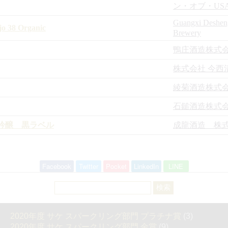
ン・オブ・US
Guangxi Deshen
jo 38 Organic
Brewery
鴨庄酒造株式
株式会社 今西
綾菊酒造株式
石鎚酒造株式
吟醸 黒ラベル
成龍酒造 株
Facebook
Twitter
Pocket
LinkedIn
LINE
検
索:
2020年度 サケ スパークリング部門 プラチナ賞
(3)
2020年度 サケ スパークリング部門 金賞
(9)