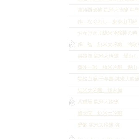
超特撰國盛 純米大吟醸 中
作 なぐわし 東条山田錦
おかげさま純米吟醸神の穂
作 智 純米大吟醸 滴取
喜楽長 純米大吟醸 愛おし
播州一献 純米吟醸 愛山
黒松白鹿 千年壽 純米大吟
純米大吟醸 加古屋
八重墻 純米大吟醸
瓢太閤 純米大吟醸
酔鯨 純米大吟醸 弥