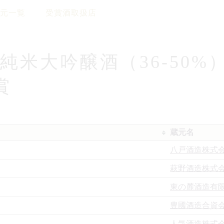
元一覧
受賞酒取扱店
度 純米大吟醸酒（36-50%
賞
蔵元名
八戸酒造株式
萩野酒造株式
東の麓酒造有
豊國酒造合資
人気酒造株式