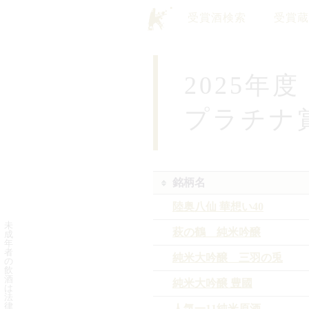
受賞酒検索
受賞蔵
2025年
プラチナ
銘柄名
陸奥八仙 華想い40
未
萩の鶴 純米吟醸
成
年
者
純米大吟醸 三羽の兎
の
飲
酒
純米大吟醸 豊國
は
法
律
人気一11純米原酒