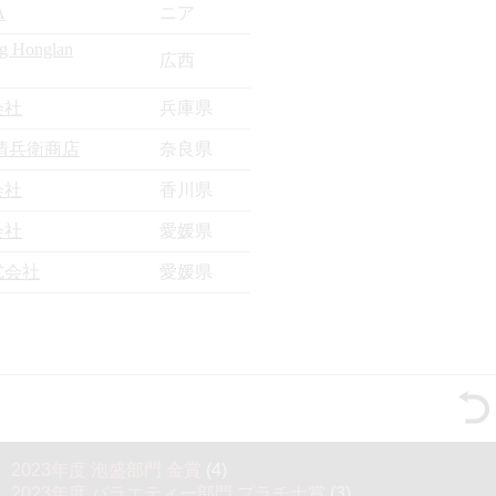
A
ニア
g Honglan
広西
会社
兵庫県
清兵衛商店
奈良県
会社
香川県
会社
愛媛県
式会社
愛媛県
2023年度 泡盛部門 金賞
(4)
2023年度 バラエティー部門 プラチナ賞
(3)