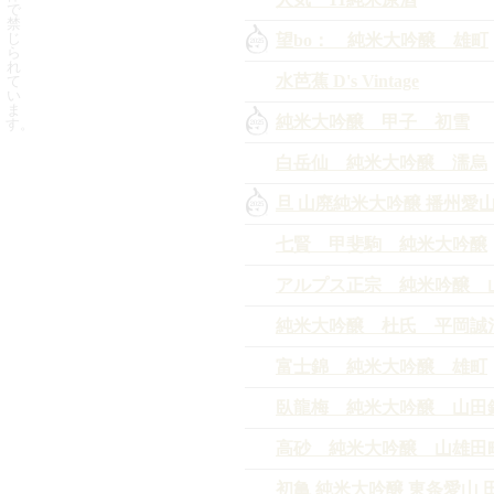
で
禁
じ
望bo： 純米大吟醸 雄町
ら
れ
水芭蕉 D's Vintage
て
い
ま
純米大吟醸 甲子 初雪
す。
白岳仙 純米大吟醸 濡烏
旦 山廃純米大吟醸 播州愛
七賢 甲斐駒 純米大吟醸
アルプス正宗 純米吟醸 
純米大吟醸 杜氏 平岡誠
富士錦 純米大吟醸 雄町
臥龍梅 純米大吟醸 山田
高砂 純米大吟醸 山雄田
初亀 純米大吟醸 東条愛山 