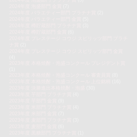
2024年度 泡盛部門 金賞
(7)
2024年度 バラエティー部門 プラチナ賞
(2)
2024年度 バラエティー部門 金賞
(5)
2024年度 樽貯蔵部門 プラチナ賞
(3)
2024年度 樽貯蔵部門 金賞
(6)
2024年度 プレステージ コウジ スピリッツ部門 プラチ
ナ賞
(2)
2024年度 プレステージ コウジ スピリッツ部門 金賞
(4)
2023年度 本格焼酎・泡盛コンクール プレジデント賞
(1)
2023年度 本格焼酎・泡盛コンクール 審査員賞
(8)
2023年度 本格焼酎・泡盛コンクール 上位銘柄
(16)
2023年度 決勝進出本格焼酎・泡盛
(30)
2023年度 芋部門 プラチナ賞
(4)
2023年度 芋部門 金賞
(9)
2023年度 米部門 プラチナ賞
(4)
2023年度 米部門 金賞
(7)
2023年度 麦部門 プラチナ賞
(3)
2023年度 麦部門 金賞
(6)
2023年度 黒糖部門 プラチナ賞
(1)