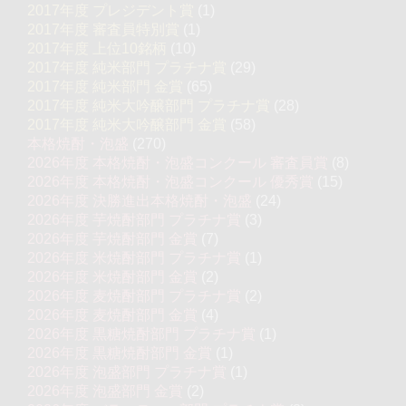
2017年度 プレジデント賞
(1)
2017年度 審査員特別賞
(1)
2017年度 上位10銘柄
(10)
2017年度 純米部門 プラチナ賞
(29)
2017年度 純米部門 金賞
(65)
2017年度 純米大吟醸部門 プラチナ賞
(28)
2017年度 純米大吟醸部門 金賞
(58)
本格焼酎・泡盛
(270)
2026年度 本格焼酎・泡盛コンクール 審査員賞
(8)
2026年度 本格焼酎・泡盛コンクール 優秀賞
(15)
2026年度 決勝進出本格焼酎・泡盛
(24)
2026年度 芋焼酎部門 プラチナ賞
(3)
2026年度 芋焼酎部門 金賞
(7)
2026年度 米焼酎部門 プラチナ賞
(1)
2026年度 米焼酎部門 金賞
(2)
2026年度 麦焼酎部門 プラチナ賞
(2)
2026年度 麦焼酎部門 金賞
(4)
2026年度 黒糖焼酎部門 プラチナ賞
(1)
2026年度 黒糖焼酎部門 金賞
(1)
2026年度 泡盛部門 プラチナ賞
(1)
2026年度 泡盛部門 金賞
(2)