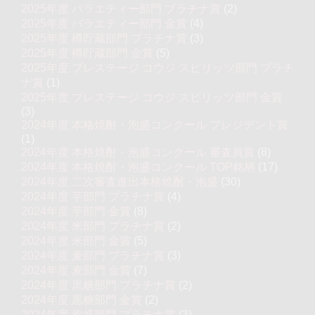
2025年度 バラエティー部門 プラチナ賞
(2)
2025年度 バラエティー部門 金賞
(4)
2025年度 樽貯蔵部門 プラチナ賞
(3)
2025年度 樽貯蔵部門 金賞
(5)
2025年度 プレステージ コウジ スピリッツ部門 プラチ
ナ賞
(1)
2025年度 プレステージ コウジ スピリッツ部門 金賞
(3)
2024年度 本格焼酎・泡盛コンクール プレジデント賞
(1)
2024年度 本格焼酎・泡盛コンクール 審査員賞
(8)
2024年度 本格焼酎・泡盛コンクール TOP銘柄
(17)
2024年度 二次審査進出本格焼酎・泡盛
(30)
2024年度 芋部門 プラチナ賞
(4)
2024年度 芋部門 金賞
(8)
2024年度 米部門 プラチナ賞
(2)
2024年度 米部門 金賞
(5)
2024年度 麦部門 プラチナ賞
(3)
2024年度 麦部門 金賞
(7)
2024年度 黒糖部門 プラチナ賞
(2)
2024年度 黒糖部門 金賞
(2)
2024年度 泡盛部門 プラチナ賞
(3)