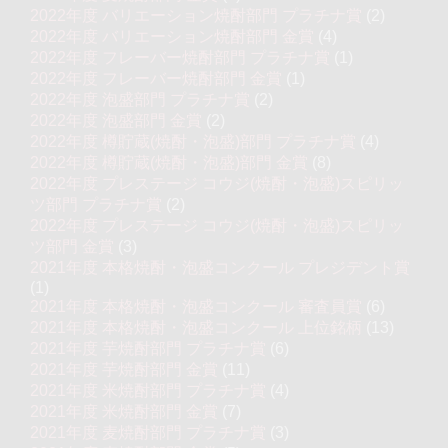
2022年度 バリエーション焼酎部門 プラチナ賞
(2)
2022年度 バリエーション焼酎部門 金賞
(4)
2022年度 フレーバー焼酎部門 プラチナ賞
(1)
2022年度 フレーバー焼酎部門 金賞
(1)
2022年度 泡盛部門 プラチナ賞
(2)
2022年度 泡盛部門 金賞
(2)
2022年度 樽貯蔵(焼酎・泡盛)部門 プラチナ賞
(4)
2022年度 樽貯蔵(焼酎・泡盛)部門 金賞
(8)
2022年度 プレステージ コウジ(焼酎・泡盛)スピリッ
ツ部門 プラチナ賞
(2)
2022年度 プレステージ コウジ(焼酎・泡盛)スピリッ
ツ部門 金賞
(3)
2021年度 本格焼酎・泡盛コンクール プレジデント賞
(1)
2021年度 本格焼酎・泡盛コンクール 審査員賞
(6)
2021年度 本格焼酎・泡盛コンクール 上位銘柄
(13)
2021年度 芋焼酎部門 プラチナ賞
(6)
2021年度 芋焼酎部門 金賞
(11)
2021年度 米焼酎部門 プラチナ賞
(4)
2021年度 米焼酎部門 金賞
(7)
2021年度 麦焼酎部門 プラチナ賞
(3)