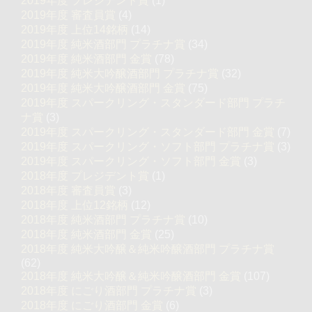
2019年度 プレジデント賞
(1)
2019年度 審査員賞
(4)
2019年度 上位14銘柄
(14)
2019年度 純米酒部門 プラチナ賞
(34)
2019年度 純米酒部門 金賞
(78)
2019年度 純米大吟醸酒部門 プラチナ賞
(32)
2019年度 純米大吟醸酒部門 金賞
(75)
2019年度 スパークリング・スタンダード部門 プラチ
ナ賞
(3)
2019年度 スパークリング・スタンダード部門 金賞
(7)
2019年度 スパークリング・ソフト部門 プラチナ賞
(3)
2019年度 スパークリング・ソフト部門 金賞
(3)
2018年度 プレジデント賞
(1)
2018年度 審査員賞
(3)
2018年度 上位12銘柄
(12)
2018年度 純米酒部門 プラチナ賞
(10)
2018年度 純米酒部門 金賞
(25)
2018年度 純米大吟醸＆純米吟醸酒部門 プラチナ賞
(62)
2018年度 純米大吟醸＆純米吟醸酒部門 金賞
(107)
2018年度 にごり酒部門 プラチナ賞
(3)
2018年度 にごり酒部門 金賞
(6)