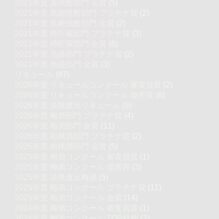
2021年度 麦焼酎部門 金賞
(5)
2021年度 黒糖焼酎部門 プラチナ賞
(2)
2021年度 黒糖焼酎部門 金賞
(2)
2021年度 樽貯蔵部門 プラチナ賞
(3)
2021年度 樽貯蔵部門 金賞
(6)
2021年度 泡盛部門 プラチナ賞
(2)
2021年度 泡盛部門 金賞
(3)
リキュール
(87)
2026年度 リキュールコンクール 審査員賞
(2)
2026年度 リキュールコンクール 優秀賞
(6)
2026年度 決勝進出リキュール
(9)
2026年度 梅酒部門 プラチナ賞
(4)
2026年度 梅酒部門 金賞
(11)
2026年度 柑橘酒部門 プラチナ賞
(2)
2026年度 柑橘酒部門 金賞
(5)
2025年度 梅酒コンクール 審査員賞
(1)
2025年度 梅酒コンクール 優秀賞
(3)
2025年度 決勝進出梅酒
(5)
2025年度 梅酒コンクール プラチナ賞
(11)
2025年度 梅酒コンクール 金賞
(14)
2024年度 梅酒コンクール 審査員賞
(1)
2024年度 梅酒コンクール TOP銘柄
(3)