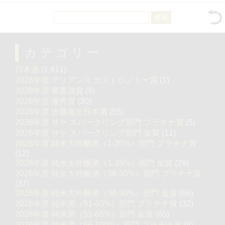
検
索:
カテゴリー
日本酒
(1,911)
2026年度 アリアンス ガストロノミー賞
(1)
2026年度 審査員賞
(9)
2026年度 優秀賞
(30)
2026年度 決勝進出日本酒
(55)
2026年度 サケ スパークリング部門 プラチナ賞
(5)
2026年度 サケ スパークリング部門 金賞
(11)
2026年度 純米大吟醸酒（1-35%）部門 プラチナ賞
(12)
2026年度 純米大吟醸酒（1-35%）部門 金賞
(29)
2026年度 純米大吟醸酒（36-50%）部門 プラチナ賞
(37)
2026年度 純米大吟醸酒（36-50%）部門 金賞
(68)
2026年度 純米酒（51-65%）部門 プラチナ賞
(32)
2026年度 純米酒（51-65%）部門 金賞
(65)
2026年度 純米酒（66-100%）部門 プラチナ賞
(6)