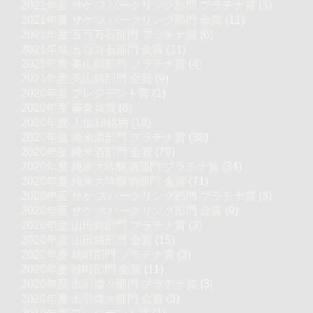
2021年度 サケ スパークリング部門 プラチナ賞
(5)
2021年度 サケ スパークリング部門 金賞
(11)
2021年度 五百万石部門 プラチナ賞
(6)
2021年度 五百万石部門 金賞
(11)
2021年度 美山錦部門 プラチナ賞
(4)
2021年度 美山錦部門 金賞
(9)
2020年度 プレジデント賞
(1)
2020年度 審査員賞
(6)
2020年度 上位18銘柄
(18)
2020年度 純米酒部門 プラチナ賞
(38)
2020年度 純米酒部門 金賞
(79)
2020年度 純米大吟醸酒部門 プラチナ賞
(34)
2020年度 純米大吟醸酒部門 金賞
(71)
2020年度 サケ スパークリング部門 プラチナ賞
(3)
2020年度 サケ スパークリング部門 金賞
(9)
2020年度 山田錦部門 プラチナ賞
(3)
2020年度 山田錦部門 金賞
(15)
2020年度 雄町部門 プラチナ賞
(3)
2020年度 雄町部門 金賞
(11)
2020年度 出羽燦々部門 プラチナ賞
(3)
2020年度 出羽燦々部門 金賞
(3)