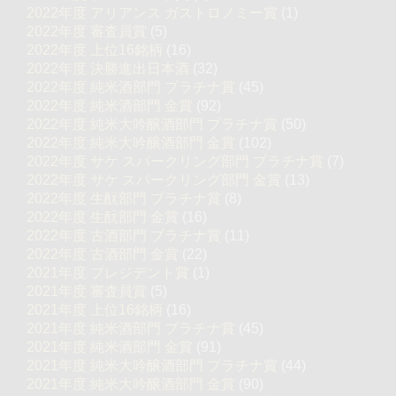
2022年度 アリアンス ガストロノミー賞
(1)
2022年度 審査員賞
(5)
2022年度 上位16銘柄
(16)
2022年度 決勝進出日本酒
(32)
2022年度 純米酒部門 プラチナ賞
(45)
2022年度 純米酒部門 金賞
(92)
2022年度 純米大吟醸酒部門 プラチナ賞
(50)
2022年度 純米大吟醸酒部門 金賞
(102)
2022年度 サケ スパークリング部門 プラチナ賞
(7)
2022年度 サケ スパークリング部門 金賞
(13)
2022年度 生酛部門 プラチナ賞
(8)
2022年度 生酛部門 金賞
(16)
2022年度 古酒部門 プラチナ賞
(11)
2022年度 古酒部門 金賞
(22)
2021年度 プレジデント賞
(1)
2021年度 審査員賞
(5)
2021年度 上位16銘柄
(16)
2021年度 純米酒部門 プラチナ賞
(45)
2021年度 純米酒部門 金賞
(91)
2021年度 純米大吟醸酒部門 プラチナ賞
(44)
2021年度 純米大吟醸酒部門 金賞
(90)