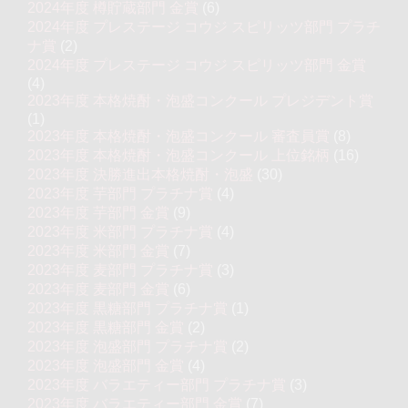
2024年度 樽貯蔵部門 金賞
(6)
2024年度 プレステージ コウジ スピリッツ部門 プラチ
ナ賞
(2)
2024年度 プレステージ コウジ スピリッツ部門 金賞
(4)
2023年度 本格焼酎・泡盛コンクール プレジデント賞
(1)
2023年度 本格焼酎・泡盛コンクール 審査員賞
(8)
2023年度 本格焼酎・泡盛コンクール 上位銘柄
(16)
2023年度 決勝進出本格焼酎・泡盛
(30)
2023年度 芋部門 プラチナ賞
(4)
2023年度 芋部門 金賞
(9)
2023年度 米部門 プラチナ賞
(4)
2023年度 米部門 金賞
(7)
2023年度 麦部門 プラチナ賞
(3)
2023年度 麦部門 金賞
(6)
2023年度 黒糖部門 プラチナ賞
(1)
2023年度 黒糖部門 金賞
(2)
2023年度 泡盛部門 プラチナ賞
(2)
2023年度 泡盛部門 金賞
(4)
2023年度 バラエティー部門 プラチナ賞
(3)
2023年度 バラエティー部門 金賞
(7)