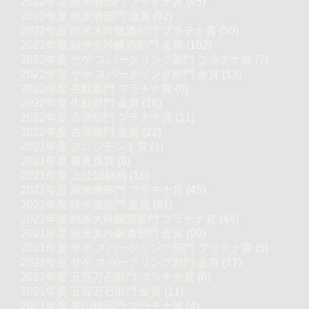
2022年度 純米酒部門 プラチナ賞
(45)
2022年度 純米酒部門 金賞
(92)
2022年度 純米大吟醸酒部門 プラチナ賞
(50)
2022年度 純米大吟醸酒部門 金賞
(102)
2022年度 サケ スパークリング部門 プラチナ賞
(7)
2022年度 サケ スパークリング部門 金賞
(13)
2022年度 生酛部門 プラチナ賞
(8)
2022年度 生酛部門 金賞
(16)
2022年度 古酒部門 プラチナ賞
(11)
2022年度 古酒部門 金賞
(22)
2021年度 プレジデント賞
(1)
2021年度 審査員賞
(5)
2021年度 上位16銘柄
(16)
2021年度 純米酒部門 プラチナ賞
(45)
2021年度 純米酒部門 金賞
(91)
2021年度 純米大吟醸酒部門 プラチナ賞
(44)
2021年度 純米大吟醸酒部門 金賞
(90)
2021年度 サケ スパークリング部門 プラチナ賞
(5)
2021年度 サケ スパークリング部門 金賞
(11)
2021年度 五百万石部門 プラチナ賞
(6)
2021年度 五百万石部門 金賞
(11)
2021年度 美山錦部門 プラチナ賞
(4)