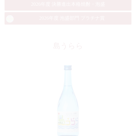
2026年度 決勝進出本格焼酎・泡盛
2026年度 泡盛部門 プラチナ賞
島うらら