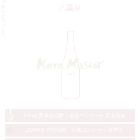
で
八重泉
禁
じ
ら
れ
て
い
ま
す。
2026年度 本格焼酎・泡盛コンクール 審査員賞
2026年度 本格焼酎・泡盛コンクール 優秀賞