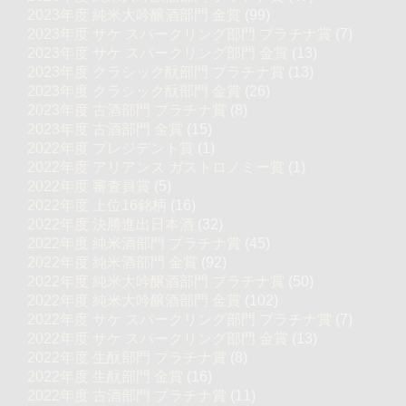
2023年度 純米大吟醸酒部門 金賞
(99)
2023年度 サケ スパークリング部門 プラチナ賞
(7)
2023年度 サケ スパークリング部門 金賞
(13)
2023年度 クラシック酛部門 プラチナ賞
(13)
2023年度 クラシック酛部門 金賞
(26)
2023年度 古酒部門 プラチナ賞
(8)
2023年度 古酒部門 金賞
(15)
2022年度 プレジデント賞
(1)
2022年度 アリアンス ガストロノミー賞
(1)
2022年度 審査員賞
(5)
2022年度 上位16銘柄
(16)
2022年度 決勝進出日本酒
(32)
2022年度 純米酒部門 プラチナ賞
(45)
2022年度 純米酒部門 金賞
(92)
2022年度 純米大吟醸酒部門 プラチナ賞
(50)
2022年度 純米大吟醸酒部門 金賞
(102)
2022年度 サケ スパークリング部門 プラチナ賞
(7)
2022年度 サケ スパークリング部門 金賞
(13)
2022年度 生酛部門 プラチナ賞
(8)
2022年度 生酛部門 金賞
(16)
2022年度 古酒部門 プラチナ賞
(11)