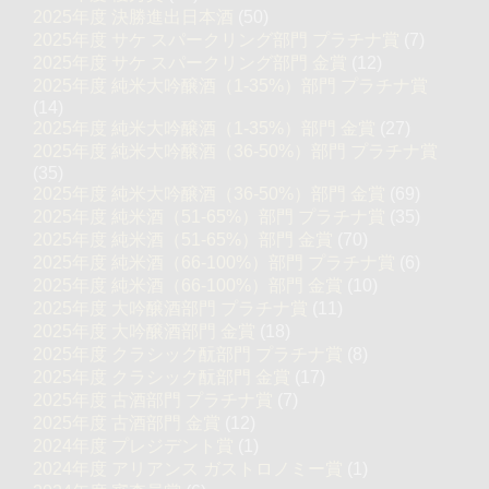
2025年度 決勝進出日本酒
(50)
2025年度 サケ スパークリング部門 プラチナ賞
(7)
2025年度 サケ スパークリング部門 金賞
(12)
2025年度 純米大吟醸酒（1-35%）部門 プラチナ賞
(14)
2025年度 純米大吟醸酒（1-35%）部門 金賞
(27)
2025年度 純米大吟醸酒（36-50%）部門 プラチナ賞
(35)
2025年度 純米大吟醸酒（36-50%）部門 金賞
(69)
2025年度 純米酒（51-65%）部門 プラチナ賞
(35)
2025年度 純米酒（51-65%）部門 金賞
(70)
2025年度 純米酒（66-100%）部門 プラチナ賞
(6)
2025年度 純米酒（66-100%）部門 金賞
(10)
2025年度 大吟醸酒部門 プラチナ賞
(11)
2025年度 大吟醸酒部門 金賞
(18)
2025年度 クラシック酛部門 プラチナ賞
(8)
2025年度 クラシック酛部門 金賞
(17)
2025年度 古酒部門 プラチナ賞
(7)
2025年度 古酒部門 金賞
(12)
2024年度 プレジデント賞
(1)
2024年度 アリアンス ガストロノミー賞
(1)