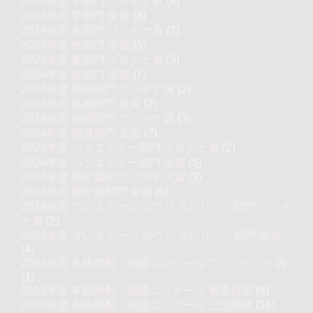
2024年度 芋部門 プラチナ賞
(4)
2024年度 芋部門 金賞
(8)
2024年度 米部門 プラチナ賞
(2)
2024年度 米部門 金賞
(5)
2024年度 麦部門 プラチナ賞
(3)
2024年度 麦部門 金賞
(7)
2024年度 黒糖部門 プラチナ賞
(2)
2024年度 黒糖部門 金賞
(2)
2024年度 泡盛部門 プラチナ賞
(3)
2024年度 泡盛部門 金賞
(7)
2024年度 バラエティー部門 プラチナ賞
(2)
2024年度 バラエティー部門 金賞
(5)
2024年度 樽貯蔵部門 プラチナ賞
(3)
2024年度 樽貯蔵部門 金賞
(6)
2024年度 プレステージ コウジ スピリッツ部門 プラチ
ナ賞
(2)
2024年度 プレステージ コウジ スピリッツ部門 金賞
(4)
2023年度 本格焼酎・泡盛コンクール プレジデント賞
(1)
2023年度 本格焼酎・泡盛コンクール 審査員賞
(8)
2023年度 本格焼酎・泡盛コンクール 上位銘柄
(16)