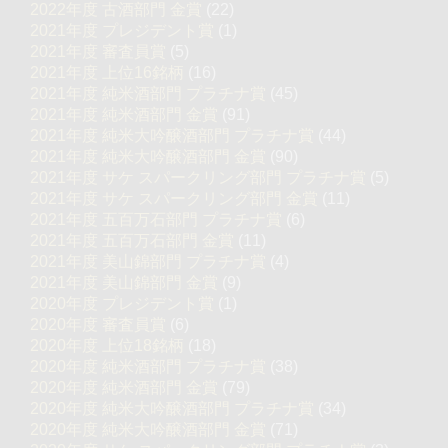
2022年度 古酒部門 金賞
(22)
2021年度 プレジデント賞
(1)
2021年度 審査員賞
(5)
2021年度 上位16銘柄
(16)
2021年度 純米酒部門 プラチナ賞
(45)
2021年度 純米酒部門 金賞
(91)
2021年度 純米大吟醸酒部門 プラチナ賞
(44)
2021年度 純米大吟醸酒部門 金賞
(90)
2021年度 サケ スパークリング部門 プラチナ賞
(5)
2021年度 サケ スパークリング部門 金賞
(11)
2021年度 五百万石部門 プラチナ賞
(6)
2021年度 五百万石部門 金賞
(11)
2021年度 美山錦部門 プラチナ賞
(4)
2021年度 美山錦部門 金賞
(9)
2020年度 プレジデント賞
(1)
2020年度 審査員賞
(6)
2020年度 上位18銘柄
(18)
2020年度 純米酒部門 プラチナ賞
(38)
2020年度 純米酒部門 金賞
(79)
2020年度 純米大吟醸酒部門 プラチナ賞
(34)
2020年度 純米大吟醸酒部門 金賞
(71)