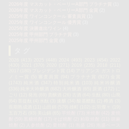
2026年度 マスカット・ベーリーA部門 プラチナ賞
(1)
2026年度 マスカット・ベーリーA部門 金賞
(2)
2025年度 ワインコンクール 審査員賞
(1)
2025年度 ワインコンクール 優秀賞
(3)
2025年度 決勝進出ワイン
(4)
2025年度 甲州部門 プラチナ賞
(3)
2025年度 甲州部門 金賞
(8)
タグ
2026
(413)
2025
(448)
2024
(493)
2023
(454)
2022
(430)
2021
(370)
2020
(271)
2019
(235)
2018
(211)
2017
(180)
プレジデント賞
(14)
アリアンス ガストロ
ノミー賞
(5)
審査員賞
(94)
プラチナ賞
(927)
金賞
(1743)
純米酒
(347)
特別純米酒
(103)
純米吟醸酒
(336)
純米大吟醸酒
(682)
大吟醸酒
(65)
原酒
(172)
に
ごり
(12)
発泡
(69)
貴醸酒
(26)
古酒
(64)
生酛
(80)
山廃
(64)
菩提酛
(4)
水酛
(3)
速醸
(34)
酸基醴酛
(2)
樽酒
(3)
長期熟成酒
(11)
山田錦
(579)
雄町
(102)
出羽燦々
(19)
五百万石
(93)
美山錦
(65)
芋焼酎
(73)
米焼酎
(42)
麦焼
酎
(59)
黒糖焼酎
(17)
そば焼酎
(2)
粕取焼酎
(11)
胡麻
焼酎
(2)
人参焼酎
(2)
栗焼酎
(1)
泡盛
(26)
泡盛ベース