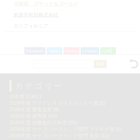
月桂冠 ブラック＆ゴールド
米国月桂冠株式会社
カリフォルニア
Facebook
Twitter
Pocket
LinkedIn
LINE
検
索:
カテゴリー
日本酒
(1,911)
2026年度 アリアンス ガストロノミー賞
(1)
2026年度 審査員賞
(9)
2026年度 優秀賞
(30)
2026年度 決勝進出日本酒
(55)
2026年度 サケ スパークリング部門 プラチナ賞
(5)
2026年度 サケ スパークリング部門 金賞
(11)