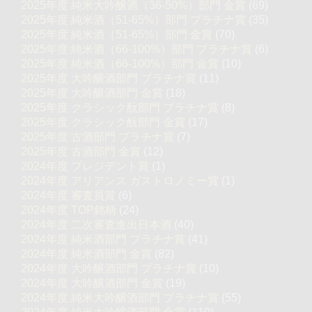
2025年度 純米大吟醸酒（36-50%）部門 金賞
(69)
2025年度 純米酒（51-65%）部門 プラチナ賞
(35)
2025年度 純米酒（51-65%）部門 金賞
(70)
2025年度 純米酒（66-100%）部門 プラチナ賞
(6)
2025年度 純米酒（66-100%）部門 金賞
(10)
2025年度 大吟醸酒部門 プラチナ賞
(11)
2025年度 大吟醸酒部門 金賞
(18)
2025年度 クラシック酛部門 プラチナ賞
(8)
2025年度 クラシック酛部門 金賞
(17)
2025年度 古酒部門 プラチナ賞
(7)
2025年度 古酒部門 金賞
(12)
2024年度 プレジデント賞
(1)
2024年度 アリアンス ガストロノミー賞
(1)
2024年度 審査員賞
(6)
2024年度 TOP銘柄
(24)
2024年度 二次審査進出日本酒
(40)
2024年度 純米酒部門 プラチナ賞
(41)
2024年度 純米酒部門 金賞
(82)
2024年度 大吟醸酒部門 プラチナ賞
(10)
2024年度 大吟醸酒部門 金賞
(19)
2024年度 純米大吟醸酒部門 プラチナ賞
(55)