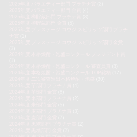
2025年度 バラエティー部門 プラチナ賞
(2)
2025年度 バラエティー部門 金賞
(4)
2025年度 樽貯蔵部門 プラチナ賞
(3)
2025年度 樽貯蔵部門 金賞
(5)
2025年度 プレステージ コウジ スピリッツ部門 プラチ
ナ賞
(1)
2025年度 プレステージ コウジ スピリッツ部門 金賞
(3)
2024年度 本格焼酎・泡盛コンクール プレジデント賞
(1)
2024年度 本格焼酎・泡盛コンクール 審査員賞
(8)
2024年度 本格焼酎・泡盛コンクール TOP銘柄
(17)
2024年度 二次審査進出本格焼酎・泡盛
(30)
2024年度 芋部門 プラチナ賞
(4)
2024年度 芋部門 金賞
(8)
2024年度 米部門 プラチナ賞
(2)
2024年度 米部門 金賞
(5)
2024年度 麦部門 プラチナ賞
(3)
2024年度 麦部門 金賞
(7)
2024年度 黒糖部門 プラチナ賞
(2)
2024年度 黒糖部門 金賞
(2)
2024年度 泡盛部門 プラチナ賞
(3)