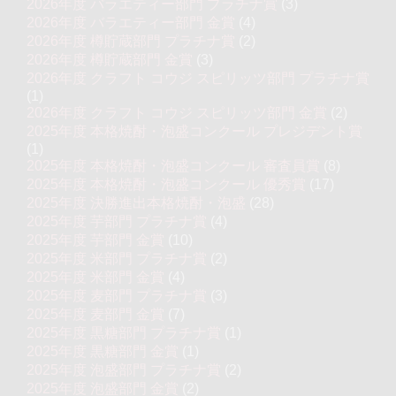
2026年度 バラエティー部門 プラチナ賞
(3)
2026年度 バラエティー部門 金賞
(4)
2026年度 樽貯蔵部門 プラチナ賞
(2)
2026年度 樽貯蔵部門 金賞
(3)
2026年度 クラフト コウジ スピリッツ部門 プラチナ賞
(1)
2026年度 クラフト コウジ スピリッツ部門 金賞
(2)
2025年度 本格焼酎・泡盛コンクール プレジデント賞
(1)
2025年度 本格焼酎・泡盛コンクール 審査員賞
(8)
2025年度 本格焼酎・泡盛コンクール 優秀賞
(17)
2025年度 決勝進出本格焼酎・泡盛
(28)
2025年度 芋部門 プラチナ賞
(4)
2025年度 芋部門 金賞
(10)
2025年度 米部門 プラチナ賞
(2)
2025年度 米部門 金賞
(4)
2025年度 麦部門 プラチナ賞
(3)
2025年度 麦部門 金賞
(7)
2025年度 黒糖部門 プラチナ賞
(1)
2025年度 黒糖部門 金賞
(1)
2025年度 泡盛部門 プラチナ賞
(2)
2025年度 泡盛部門 金賞
(2)