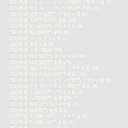
2021年度 サケ スパークリング部門 プラチナ賞
(5)
2021年度 サケ スパークリング部門 金賞
(11)
2021年度 五百万石部門 プラチナ賞
(6)
2021年度 五百万石部門 金賞
(11)
2021年度 美山錦部門 プラチナ賞
(4)
2021年度 美山錦部門 金賞
(9)
2020年度 プレジデント賞
(1)
2020年度 審査員賞
(6)
2020年度 上位18銘柄
(18)
2020年度 純米酒部門 プラチナ賞
(38)
2020年度 純米酒部門 金賞
(79)
2020年度 純米大吟醸酒部門 プラチナ賞
(34)
2020年度 純米大吟醸酒部門 金賞
(71)
2020年度 サケ スパークリング部門 プラチナ賞
(3)
2020年度 サケ スパークリング部門 金賞
(9)
2020年度 山田錦部門 プラチナ賞
(3)
2020年度 山田錦部門 金賞
(15)
2020年度 雄町部門 プラチナ賞
(3)
2020年度 雄町部門 金賞
(11)
2020年度 出羽燦々部門 プラチナ賞
(3)
2020年度 出羽燦々部門 金賞
(3)