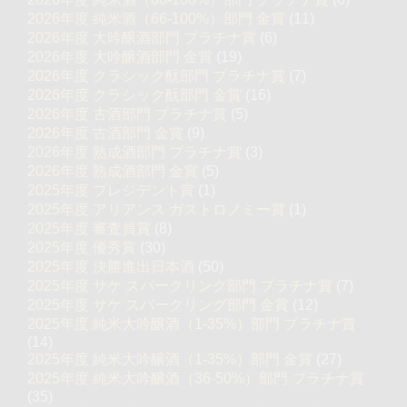
2026年度 純米酒（66-100%）部門 金賞
(11)
2026年度 大吟醸酒部門 プラチナ賞
(6)
2026年度 大吟醸酒部門 金賞
(19)
2026年度 クラシック酛部門 プラチナ賞
(7)
2026年度 クラシック酛部門 金賞
(16)
2026年度 古酒部門 プラチナ賞
(5)
2026年度 古酒部門 金賞
(9)
2026年度 熟成酒部門 プラチナ賞
(3)
2026年度 熟成酒部門 金賞
(5)
2025年度 プレジデント賞
(1)
2025年度 アリアンス ガストロノミー賞
(1)
2025年度 審査員賞
(8)
2025年度 優秀賞
(30)
2025年度 決勝進出日本酒
(50)
2025年度 サケ スパークリング部門 プラチナ賞
(7)
2025年度 サケ スパークリング部門 金賞
(12)
2025年度 純米大吟醸酒（1-35%）部門 プラチナ賞
(14)
2025年度 純米大吟醸酒（1-35%）部門 金賞
(27)
2025年度 純米大吟醸酒（36-50%）部門 プラチナ賞
(35)