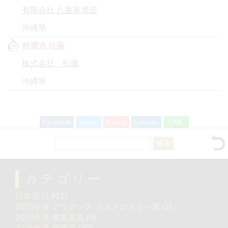
有限会社 八重泉酒造
沖縄県
粗濾過 松藤
株式会社 松藤
沖縄県
Facebook
Twitter
Pocket
LinkedIn
LINE
検
索:
カテゴリー
日本酒
(1,912)
2026年度 アリアンス ガストロノミー賞
(1)
2026年度 審査員賞
(9)