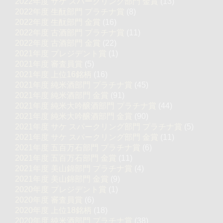
2022年度 サケ スパークリング部門 金賞
(13)
2022年度 生酛部門 プラチナ賞
(8)
2022年度 生酛部門 金賞
(16)
2022年度 古酒部門 プラチナ賞
(11)
2022年度 古酒部門 金賞
(22)
2021年度 プレジデント賞
(1)
2021年度 審査員賞
(5)
2021年度 上位16銘柄
(16)
2021年度 純米酒部門 プラチナ賞
(45)
2021年度 純米酒部門 金賞
(91)
2021年度 純米大吟醸酒部門 プラチナ賞
(44)
2021年度 純米大吟醸酒部門 金賞
(90)
2021年度 サケ スパークリング部門 プラチナ賞
(5)
2021年度 サケ スパークリング部門 金賞
(11)
2021年度 五百万石部門 プラチナ賞
(6)
2021年度 五百万石部門 金賞
(11)
2021年度 美山錦部門 プラチナ賞
(4)
2021年度 美山錦部門 金賞
(9)
2020年度 プレジデント賞
(1)
2020年度 審査員賞
(6)
2020年度 上位18銘柄
(18)
2020年度 純米酒部門 プラチナ賞
(38)