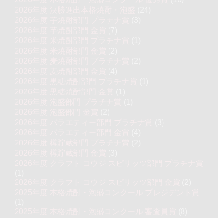
2026年度 決勝進出本格焼酎・泡盛
(24)
2026年度 芋焼酎部門 プラチナ賞
(3)
2026年度 芋焼酎部門 金賞
(7)
2026年度 米焼酎部門 プラチナ賞
(1)
2026年度 米焼酎部門 金賞
(2)
2026年度 麦焼酎部門 プラチナ賞
(2)
2026年度 麦焼酎部門 金賞
(4)
2026年度 黒糖焼酎部門 プラチナ賞
(1)
2026年度 黒糖焼酎部門 金賞
(1)
2026年度 泡盛部門 プラチナ賞
(1)
2026年度 泡盛部門 金賞
(2)
2026年度 バラエティー部門 プラチナ賞
(3)
2026年度 バラエティー部門 金賞
(4)
2026年度 樽貯蔵部門 プラチナ賞
(2)
2026年度 樽貯蔵部門 金賞
(3)
2026年度 クラフト コウジ スピリッツ部門 プラチナ賞
(1)
2026年度 クラフト コウジ スピリッツ部門 金賞
(2)
2025年度 本格焼酎・泡盛コンクール プレジデント賞
(1)
2025年度 本格焼酎・泡盛コンクール 審査員賞
(8)