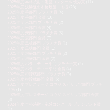
2025年度 本格焼酎・泡盛コンクール 優秀賞
(17)
2025年度 決勝進出本格焼酎・泡盛
(28)
2025年度 芋部門 プラチナ賞
(4)
2025年度 芋部門 金賞
(10)
2025年度 米部門 プラチナ賞
(2)
2025年度 米部門 金賞
(4)
2025年度 麦部門 プラチナ賞
(3)
2025年度 麦部門 金賞
(7)
2025年度 黒糖部門 プラチナ賞
(1)
2025年度 黒糖部門 金賞
(1)
2025年度 泡盛部門 プラチナ賞
(2)
2025年度 泡盛部門 金賞
(2)
2025年度 バラエティー部門 プラチナ賞
(2)
2025年度 バラエティー部門 金賞
(4)
2025年度 樽貯蔵部門 プラチナ賞
(3)
2025年度 樽貯蔵部門 金賞
(5)
2025年度 プレステージ コウジ スピリッツ部門 プラチ
ナ賞
(1)
2025年度 プレステージ コウジ スピリッツ部門 金賞
(3)
2024年度 本格焼酎・泡盛コンクール プレジデント賞
(1)