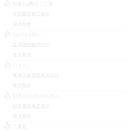
知覧Tea酎ほうじ茶
知覧醸造株式会社
鹿児島県
GLOW EP05
若潮酒造株式会社
鹿児島県
じょうご
奄美大島酒造株式会社
鹿児島県
田苑 ENVELHECIDA
田苑酒造株式会社
鹿児島県
八重泉