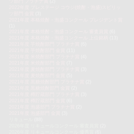
ツ部門 プラチナ賞
(2)
2022年度 プレステージ コウジ(焼酎・泡盛)スピリッ
ツ部門 金賞
(3)
2021年度 本格焼酎・泡盛コンクール プレジデント賞
(1)
2021年度 本格焼酎・泡盛コンクール 審査員賞
(6)
2021年度 本格焼酎・泡盛コンクール 上位銘柄
(13)
2021年度 芋焼酎部門 プラチナ賞
(6)
2021年度 芋焼酎部門 金賞
(11)
2021年度 米焼酎部門 プラチナ賞
(4)
2021年度 米焼酎部門 金賞
(7)
2021年度 麦焼酎部門 プラチナ賞
(3)
2021年度 麦焼酎部門 金賞
(5)
2021年度 黒糖焼酎部門 プラチナ賞
(2)
2021年度 黒糖焼酎部門 金賞
(2)
2021年度 樽貯蔵部門 プラチナ賞
(3)
2021年度 樽貯蔵部門 金賞
(6)
2021年度 泡盛部門 プラチナ賞
(2)
2021年度 泡盛部門 金賞
(3)
リキュール
(88)
2026年度 リキュールコンクール 審査員賞
(2)
2026年度 リキュールコンクール 優秀賞
(6)