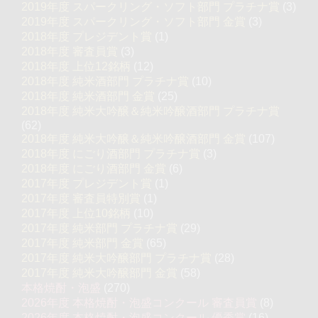
2019年度 スパークリング・ソフト部門 プラチナ賞
(3)
2019年度 スパークリング・ソフト部門 金賞
(3)
2018年度 プレジデント賞
(1)
2018年度 審査員賞
(3)
2018年度 上位12銘柄
(12)
2018年度 純米酒部門 プラチナ賞
(10)
2018年度 純米酒部門 金賞
(25)
2018年度 純米大吟醸＆純米吟醸酒部門 プラチナ賞
(62)
2018年度 純米大吟醸＆純米吟醸酒部門 金賞
(107)
2018年度 にごり酒部門 プラチナ賞
(3)
2018年度 にごり酒部門 金賞
(6)
2017年度 プレジデント賞
(1)
2017年度 審査員特別賞
(1)
2017年度 上位10銘柄
(10)
2017年度 純米部門 プラチナ賞
(29)
2017年度 純米部門 金賞
(65)
2017年度 純米大吟醸部門 プラチナ賞
(28)
2017年度 純米大吟醸部門 金賞
(58)
本格焼酎・泡盛
(270)
2026年度 本格焼酎・泡盛コンクール 審査員賞
(8)
2026年度 本格焼酎・泡盛コンクール 優秀賞
(16)