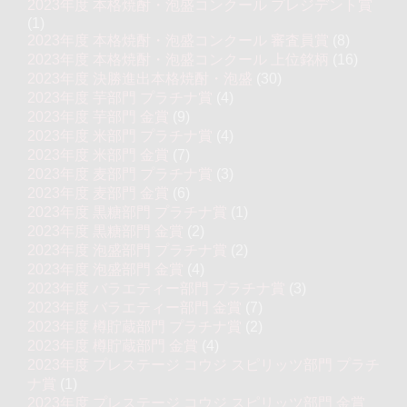
2023年度 本格焼酎・泡盛コンクール プレジデント賞
(1)
2023年度 本格焼酎・泡盛コンクール 審査員賞
(8)
2023年度 本格焼酎・泡盛コンクール 上位銘柄
(16)
2023年度 決勝進出本格焼酎・泡盛
(30)
2023年度 芋部門 プラチナ賞
(4)
2023年度 芋部門 金賞
(9)
2023年度 米部門 プラチナ賞
(4)
2023年度 米部門 金賞
(7)
2023年度 麦部門 プラチナ賞
(3)
2023年度 麦部門 金賞
(6)
2023年度 黒糖部門 プラチナ賞
(1)
2023年度 黒糖部門 金賞
(2)
2023年度 泡盛部門 プラチナ賞
(2)
2023年度 泡盛部門 金賞
(4)
2023年度 バラエティー部門 プラチナ賞
(3)
2023年度 バラエティー部門 金賞
(7)
2023年度 樽貯蔵部門 プラチナ賞
(2)
2023年度 樽貯蔵部門 金賞
(4)
2023年度 プレステージ コウジ スピリッツ部門 プラチ
ナ賞
(1)
2023年度 プレステージ コウジ スピリッツ部門 金賞