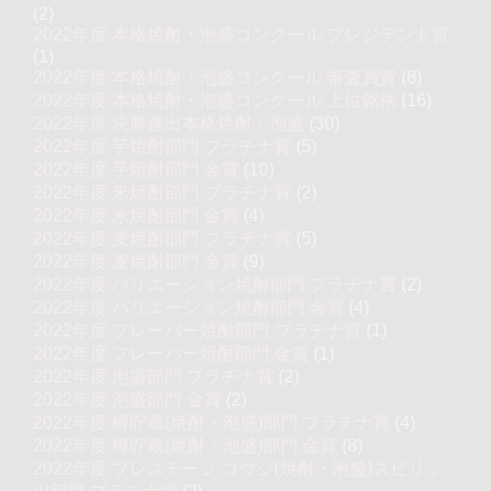
(2)
2022年度 本格焼酎・泡盛コンクール プレジデント賞
(1)
2022年度 本格焼酎・泡盛コンクール 審査員賞
(8)
2022年度 本格焼酎・泡盛コンクール 上位銘柄
(16)
2022年度 決勝進出本格焼酎・泡盛
(30)
2022年度 芋焼酎部門 プラチナ賞
(5)
2022年度 芋焼酎部門 金賞
(10)
2022年度 米焼酎部門 プラチナ賞
(2)
2022年度 米焼酎部門 金賞
(4)
2022年度 麦焼酎部門 プラチナ賞
(5)
2022年度 麦焼酎部門 金賞
(9)
2022年度 バリエーション焼酎部門 プラチナ賞
(2)
2022年度 バリエーション焼酎部門 金賞
(4)
2022年度 フレーバー焼酎部門 プラチナ賞
(1)
2022年度 フレーバー焼酎部門 金賞
(1)
2022年度 泡盛部門 プラチナ賞
(2)
2022年度 泡盛部門 金賞
(2)
2022年度 樽貯蔵(焼酎・泡盛)部門 プラチナ賞
(4)
2022年度 樽貯蔵(焼酎・泡盛)部門 金賞
(8)
2022年度 プレステージ コウジ(焼酎・泡盛)スピリッ