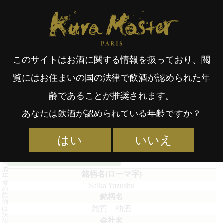
Kura Master Paris
受賞酒検索
受賞蔵元一覧
受賞酒取扱店
Fr
日
このサイトはお酒に関する情報を扱っており、閲
an
本
雑賀 柚酒
覧にはお住まいの国の法律で飲酒が認められた年
齢であることが推奨されます。
çai
語
あなたは飲酒が認められている年齢ですか？
2026年度 決勝進出リキュール
はい
いいえ
s
2026年度 柑橘酒部門 金賞
未
成
年
者
Saika Yuzushu
の
飲
酒
は
雑賀 柚酒
法
律