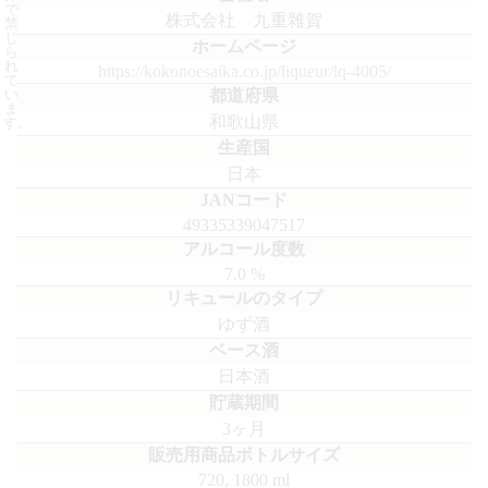
で
株式会社 九重雜賀
禁
じ
ら
れ
https://kokonoesaika.co.jp/liqueur/lq-4005/
て
い
ま
和歌山県
す。
日本
49335339047517
7.0
%
ゆず酒
日本酒
3ヶ月
720, 1800
ml