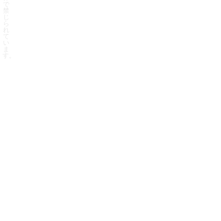
で
禁
じ
ら
れ
て
い
ま
す。