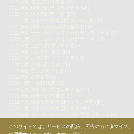
2022年度 決勝進出日本酒
(32)
2022年度 純米酒部門 プラチナ賞
(45)
2022年度 純米酒部門 金賞
(92)
2022年度 純米大吟醸酒部門 プラチナ賞
(50)
2022年度 純米大吟醸酒部門 金賞
(102)
2022年度 サケ スパークリング部門 プラチナ賞
(7)
2022年度 サケ スパークリング部門 金賞
(13)
2022年度 生酛部門 プラチナ賞
(8)
2022年度 生酛部門 金賞
(16)
2022年度 古酒部門 プラチナ賞
(11)
2022年度 古酒部門 金賞
(22)
2021年度 プレジデント賞
(1)
2021年度 審査員賞
(5)
2021年度 上位16銘柄
(16)
2021年度 純米酒部門 プラチナ賞
(45)
2021年度 純米酒部門 金賞
(91)
2021年度 純米大吟醸酒部門 プラチナ賞
(44)
2021年度 純米大吟醸酒部門 金賞
(90)
2021年度 サケ スパークリング部門 プラチナ賞
(5)
2021年度 サケ スパークリング部門 金賞
(11)
このサイトでは、サービスの配信、広告のカスタマイズ、トラフ
2021年度 五百万石部門 プラチナ賞
(6)
2021年度 五百万石部門 金賞
(11)