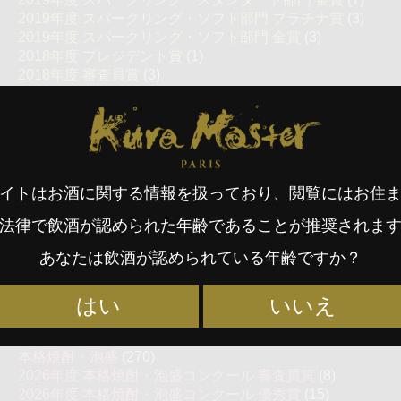
2019年度 スパークリング・ソフト部門 プラチナ賞
(3)
2019年度 スパークリング・ソフト部門 金賞
(3)
2018年度 プレジデント賞
(1)
2018年度 審査員賞
(3)
2018年度 上位12銘柄
(12)
Kura Master Paris
2018年度 純米酒部門 プラチナ賞
(10)
2018年度 純米酒部門 金賞
(25)
2018年度 純米大吟醸＆純米吟醸酒部門 プラチナ賞
(62)
2018年度 純米大吟醸＆純米吟醸酒部門 金賞
(107)
2018年度 にごり酒部門 プラチナ賞
(3)
イトはお酒に関する情報を扱っており、閲覧にはお住
2018年度 にごり酒部門 金賞
(6)
法律で飲酒が認められた年齢であることが推奨されま
2017年度 プレジデント賞
(1)
2017年度 審査員特別賞
(1)
あなたは飲酒が認められている年齢ですか？
2017年度 上位10銘柄
(10)
2017年度 純米部門 プラチナ賞
(29)
2017年度 純米部門 金賞
(65)
はい
いいえ
2017年度 純米大吟醸部門 プラチナ賞
(28)
2017年度 純米大吟醸部門 金賞
(58)
本格焼酎・泡盛
(270)
2026年度 本格焼酎・泡盛コンクール 審査員賞
(8)
2026年度 本格焼酎・泡盛コンクール 優秀賞
(15)