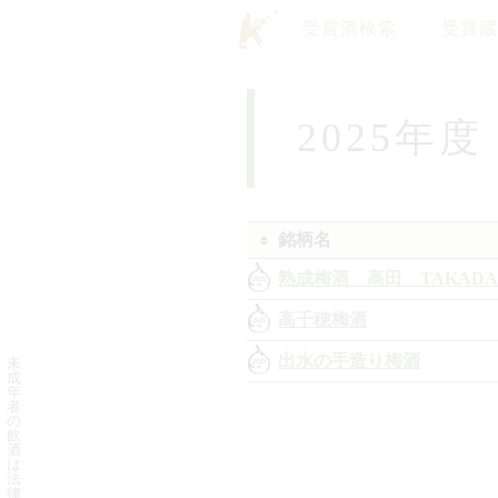
受賞酒検索
受賞蔵
2025年
銘柄名
熟成梅酒 高田 TAKADA
高千穂梅酒
出水の手造り梅酒
未
成
年
者
の
飲
酒
は
法
律