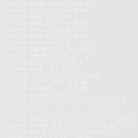
2026年度 決勝進出本格焼酎・泡盛
(24)
2026年度 芋焼酎部門 プラチナ賞
(3)
2026年度 芋焼酎部門 金賞
(7)
2026年度 米焼酎部門 プラチナ賞
(1)
2026年度 米焼酎部門 金賞
(2)
2026年度 麦焼酎部門 プラチナ賞
(2)
2026年度 麦焼酎部門 金賞
(4)
2026年度 黒糖焼酎部門 プラチナ賞
(1)
2026年度 黒糖焼酎部門 金賞
(1)
2026年度 泡盛部門 プラチナ賞
(1)
2026年度 泡盛部門 金賞
(2)
2026年度 バラエティー部門 プラチナ賞
(3)
2026年度 バラエティー部門 金賞
(4)
2026年度 樽貯蔵部門 プラチナ賞
(2)
2026年度 樽貯蔵部門 金賞
(3)
2026年度 クラフト コウジ スピリッツ部門 プラチナ賞
(1)
2026年度 クラフト コウジ スピリッツ部門 金賞
(2)
2025年度 本格焼酎・泡盛コンクール プレジデント賞
(1)
2025年度 本格焼酎・泡盛コンクール 審査員賞
(8)
2025年度 本格焼酎・泡盛コンクール 優秀賞
(17)