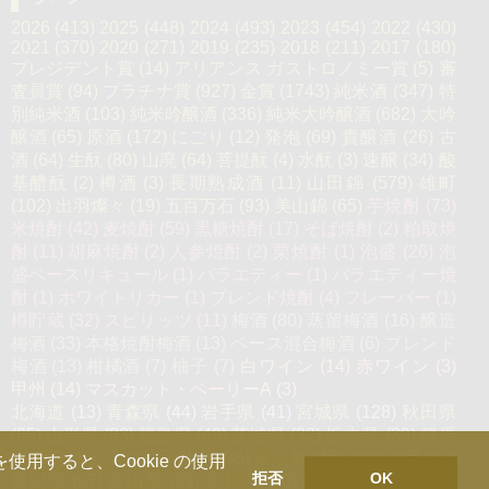
2026
(413)
2025
(448)
2024
(493)
2023
(454)
2022
(430)
2021
(370)
2020
(271)
2019
(235)
2018
(211)
2017
(180)
プレジデント賞
(14)
アリアンス ガストロノミー賞
(5)
審
査員賞
(94)
プラチナ賞
(927)
金賞
(1743)
純米酒
(347)
特
別純米酒
(103)
純米吟醸酒
(336)
純米大吟醸酒
(682)
大吟
醸酒
(65)
原酒
(172)
にごり
(12)
発泡
(69)
貴醸酒
(26)
古
酒
(64)
生酛
(80)
山廃
(64)
菩提酛
(4)
水酛
(3)
速醸
(34)
酸
基醴酛
(2)
樽酒
(3)
長期熟成酒
(11)
山田錦
(579)
雄町
(102)
出羽燦々
(19)
五百万石
(93)
美山錦
(65)
芋焼酎
(73)
米焼酎
(42)
麦焼酎
(59)
黒糖焼酎
(17)
そば焼酎
(2)
粕取焼
酎
(11)
胡麻焼酎
(2)
人参焼酎
(2)
栗焼酎
(1)
泡盛
(26)
泡
盛ベースリキュール
(1)
バラエティー
(1)
バラエティー焼
酎
(1)
ホワイトリカー
(1)
ブレンド焼酎
(4)
フレーバー
(1)
樽貯蔵
(32)
スピリッツ
(11)
梅酒
(80)
蒸留梅酒
(16)
醸造
梅酒
(33)
本格焼酎梅酒
(13)
ベース混合梅酒
(6)
ブレンド
梅酒
(13)
柑橘酒
(7)
柚子
(7)
白ワイン
(14)
赤ワイン
(3)
甲州
(14)
マスカット・ベーリーA
(3)
北海道
(13)
青森県
(44)
岩手県
(41)
宮城県
(128)
秋田県
(65)
山形県
(83)
福島県
(49)
茨城県
(32)
栃木県
(39)
群馬
県
(37)
埼玉県
(21)
千葉県
(35)
東京都
(45)
神奈川県
(42)
用すると、Cookie の使用
拒否
OK
新潟県
(97)
富山県
(39)
石川県
(46)
福井県
(46)
山梨県