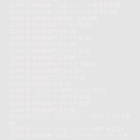
2026年度 本格焼酎・泡盛コンクール 審査員賞
(8)
2026年度 本格焼酎・泡盛コンクール 優秀賞
(16)
2026年度 決勝進出本格焼酎・泡盛
(24)
2026年度 芋焼酎部門 プラチナ賞
(3)
2026年度 芋焼酎部門 金賞
(7)
2026年度 米焼酎部門 プラチナ賞
(1)
2026年度 米焼酎部門 金賞
(2)
2026年度 麦焼酎部門 プラチナ賞
(2)
2026年度 麦焼酎部門 金賞
(4)
2026年度 黒糖焼酎部門 プラチナ賞
(1)
2026年度 黒糖焼酎部門 金賞
(1)
2026年度 泡盛部門 プラチナ賞
(1)
2026年度 泡盛部門 金賞
(2)
2026年度 バラエティー部門 プラチナ賞
(3)
2026年度 バラエティー部門 金賞
(4)
2026年度 樽貯蔵部門 プラチナ賞
(2)
2026年度 樽貯蔵部門 金賞
(3)
2026年度 クラフト コウジ スピリッツ部門 プラチナ賞
(1)
2026年度 クラフト コウジ スピリッツ部門 金賞
(2)
2025年度 本格焼酎・泡盛コンクール プレジデント賞