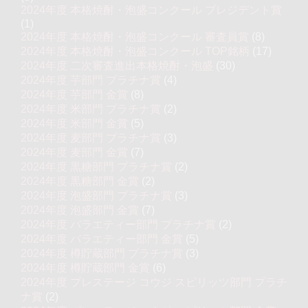
2024年度 本格焼酎・泡盛コンクール プレジデント賞
(1)
2024年度 本格焼酎・泡盛コンクール 審査員賞
(8)
2024年度 本格焼酎・泡盛コンクール TOP銘柄
(17)
2024年度 二次審査進出本格焼酎・泡盛
(30)
2024年度 芋部門 プラチナ賞
(4)
2024年度 芋部門 金賞
(8)
2024年度 米部門 プラチナ賞
(2)
2024年度 米部門 金賞
(5)
2024年度 麦部門 プラチナ賞
(3)
2024年度 麦部門 金賞
(7)
2024年度 黒糖部門 プラチナ賞
(2)
2024年度 黒糖部門 金賞
(2)
2024年度 泡盛部門 プラチナ賞
(3)
2024年度 泡盛部門 金賞
(7)
2024年度 バラエティー部門 プラチナ賞
(2)
2024年度 バラエティー部門 金賞
(5)
2024年度 樽貯蔵部門 プラチナ賞
(3)
2024年度 樽貯蔵部門 金賞
(6)
2024年度 プレステージ コウジ スピリッツ部門 プラチ
ナ賞
(2)