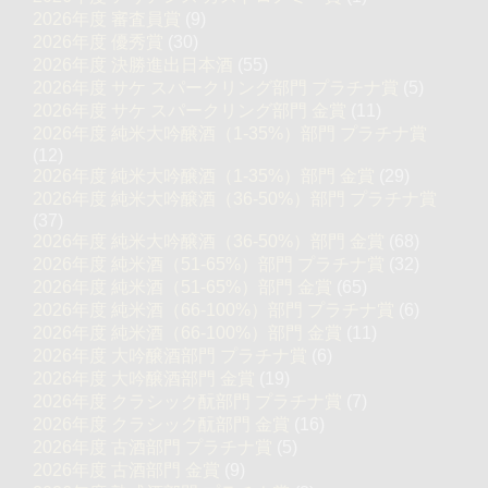
2026年度 審査員賞
(9)
2026年度 優秀賞
(30)
2026年度 決勝進出日本酒
(55)
2026年度 サケ スパークリング部門 プラチナ賞
(5)
2026年度 サケ スパークリング部門 金賞
(11)
2026年度 純米大吟醸酒（1-35%）部門 プラチナ賞
(12)
2026年度 純米大吟醸酒（1-35%）部門 金賞
(29)
2026年度 純米大吟醸酒（36-50%）部門 プラチナ賞
(37)
2026年度 純米大吟醸酒（36-50%）部門 金賞
(68)
2026年度 純米酒（51-65%）部門 プラチナ賞
(32)
2026年度 純米酒（51-65%）部門 金賞
(65)
2026年度 純米酒（66-100%）部門 プラチナ賞
(6)
2026年度 純米酒（66-100%）部門 金賞
(11)
2026年度 大吟醸酒部門 プラチナ賞
(6)
2026年度 大吟醸酒部門 金賞
(19)
2026年度 クラシック酛部門 プラチナ賞
(7)
2026年度 クラシック酛部門 金賞
(16)
2026年度 古酒部門 プラチナ賞
(5)
2026年度 古酒部門 金賞
(9)