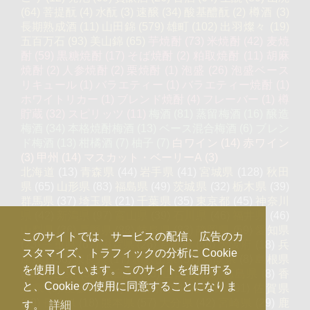
(64)
菩提酛
(4)
水酛
(3)
速醸
(34)
酸基醴酛
(2)
樽酒
(3)
長期熟成酒
(11)
山田錦
(579)
雄町
(102)
出羽燦々
(19)
五百万石
(93)
美山錦
(65)
芋焼酎
(73)
米焼酎
(42)
麦焼
酎
(59)
黒糖焼酎
(17)
そば焼酎
(2)
粕取焼酎
(11)
胡麻
焼酎
(2)
人参焼酎
(2)
栗焼酎
(1)
泡盛
(26)
泡盛ベース
リキュール
(1)
バラエティー
(1)
バラエティー焼酎
(1)
ホワイトリカー
(1)
ブレンド焼酎
(4)
フレーバー
(1)
樽
貯蔵
(32)
スピリッツ
(11)
梅酒
(81)
蒸留梅酒
(16)
醸造
梅酒
(34)
本格焼酎梅酒
(13)
ベース混合梅酒
(6)
ブレン
ド梅酒
(13)
柑橘酒
(7)
柚子
(7)
白ワイン
(14)
赤ワイン
(3)
甲州
(14)
マスカット・ベーリーA
(3)
北海道
(13)
青森県
(44)
岩手県
(41)
宮城県
(128)
秋田
県
(65)
山形県
(83)
福島県
(49)
茨城県
(32)
栃木県
(39)
群馬県
(37)
埼玉県
(21)
千葉県
(35)
東京都
(45)
神奈川
県
(42)
新潟県
(97)
富山県
(39)
石川県
(46)
福井県
(46)
山梨県
(36)
長野県
(88)
岐阜県
(83)
静岡県
(59)
愛知県
このサイトでは、サービスの配信、広告のカ
(23)
三重県
(67)
滋賀県
(26)
京都府
(58)
大阪府
(18)
兵
スタマイズ、トラフィックの分析に Cookie
庫県
(138)
奈良県
(17)
和歌山県
(57)
鳥取県
(8)
島根県
を使用しています。このサイトを使用する
(36)
岡山県
(33)
広島県
(63)
山口県
(30)
徳島県
(8)
香
と、Cookie の使用に同意することになりま
川県
(9)
愛媛県
(32)
高知県
(54)
福岡県
(91)
佐賀県
(69)
長崎県
(18)
熊本県
(57)
大分県
(42)
宮崎県
(29)
鹿
す。
詳細