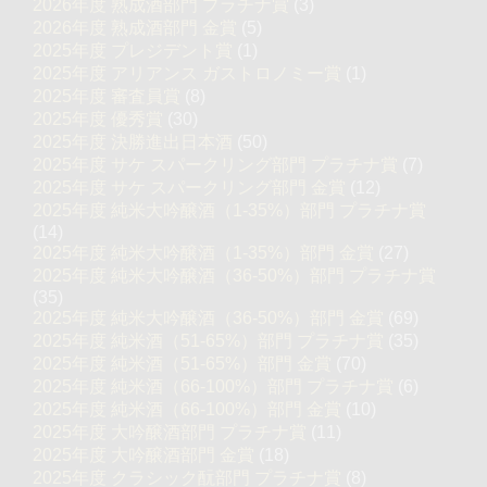
2026年度 熟成酒部門 プラチナ賞
(3)
2026年度 熟成酒部門 金賞
(5)
2025年度 プレジデント賞
(1)
2025年度 アリアンス ガストロノミー賞
(1)
2025年度 審査員賞
(8)
2025年度 優秀賞
(30)
2025年度 決勝進出日本酒
(50)
2025年度 サケ スパークリング部門 プラチナ賞
(7)
2025年度 サケ スパークリング部門 金賞
(12)
2025年度 純米大吟醸酒（1-35%）部門 プラチナ賞
(14)
2025年度 純米大吟醸酒（1-35%）部門 金賞
(27)
2025年度 純米大吟醸酒（36-50%）部門 プラチナ賞
(35)
2025年度 純米大吟醸酒（36-50%）部門 金賞
(69)
2025年度 純米酒（51-65%）部門 プラチナ賞
(35)
2025年度 純米酒（51-65%）部門 金賞
(70)
2025年度 純米酒（66-100%）部門 プラチナ賞
(6)
2025年度 純米酒（66-100%）部門 金賞
(10)
2025年度 大吟醸酒部門 プラチナ賞
(11)
2025年度 大吟醸酒部門 金賞
(18)
2025年度 クラシック酛部門 プラチナ賞
(8)