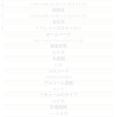
で
CHIYOMUSUBI ULTRA YUZU
禁
じ
ら
れ
CHIYOMUSUBI ULTRA YUZU
て
い
ま
千代むすび酒造株式会社
す。
http://www.chiyomusubi.co.jp/
鳥取県
日本
4938995020863
6.0
%
ゆず酒
3ヶ月未満