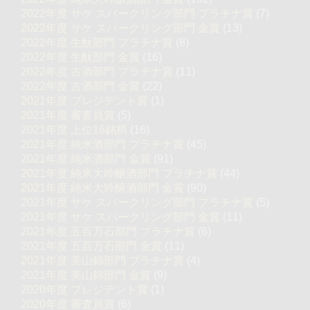
2022年度 サケ スパークリング部門 プラチナ賞
(7)
2022年度 サケ スパークリング部門 金賞
(13)
2022年度 生酛部門 プラチナ賞
(8)
2022年度 生酛部門 金賞
(16)
2022年度 古酒部門 プラチナ賞
(11)
2022年度 古酒部門 金賞
(22)
2021年度 プレジデント賞
(1)
2021年度 審査員賞
(5)
2021年度 上位16銘柄
(16)
2021年度 純米酒部門 プラチナ賞
(45)
2021年度 純米酒部門 金賞
(91)
2021年度 純米大吟醸酒部門 プラチナ賞
(44)
2021年度 純米大吟醸酒部門 金賞
(90)
2021年度 サケ スパークリング部門 プラチナ賞
(5)
2021年度 サケ スパークリング部門 金賞
(11)
2021年度 五百万石部門 プラチナ賞
(6)
2021年度 五百万石部門 金賞
(11)
2021年度 美山錦部門 プラチナ賞
(4)
2021年度 美山錦部門 金賞
(9)
2020年度 プレジデント賞
(1)
2020年度 審査員賞
(6)