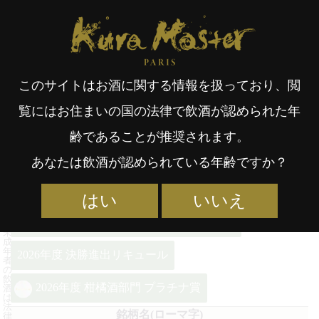
Kura Master Paris
受賞酒検索
受賞蔵元一覧
受賞酒取扱店
Fr
日
このサイトはお酒に関する情報を扱っており、閲
an
本
CHIYOMUSUBI ULTRA YUZU
覧にはお住まいの国の法律で飲酒が認められた年
齢であることが推奨されます。
çai
語
あなたは飲酒が認められている年齢ですか？
2026年度 リキュールコンクール 審査員賞
はい
いいえ
s
2026年度 リキュールコンクール 優秀賞
未
成
年
2026年度 決勝進出リキュール
者
の
飲
2026年度 柑橘酒部門 プラチナ賞
酒
は
法
律