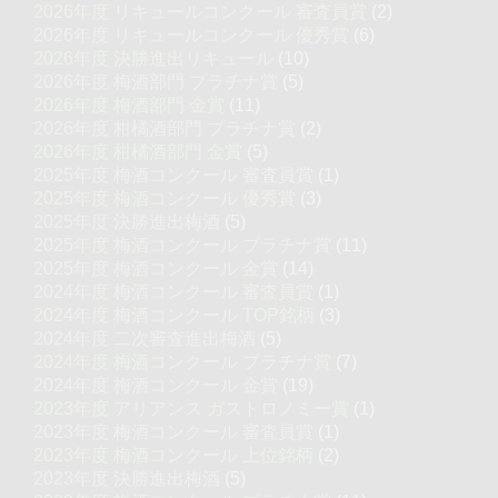
2026年度 リキュールコンクール 審査員賞
(2)
2026年度 リキュールコンクール 優秀賞
(6)
2026年度 決勝進出リキュール
(10)
2026年度 梅酒部門 プラチナ賞
(5)
2026年度 梅酒部門 金賞
(11)
2026年度 柑橘酒部門 プラチナ賞
(2)
2026年度 柑橘酒部門 金賞
(5)
2025年度 梅酒コンクール 審査員賞
(1)
2025年度 梅酒コンクール 優秀賞
(3)
2025年度 決勝進出梅酒
(5)
2025年度 梅酒コンクール プラチナ賞
(11)
2025年度 梅酒コンクール 金賞
(14)
2024年度 梅酒コンクール 審査員賞
(1)
2024年度 梅酒コンクール TOP銘柄
(3)
2024年度 二次審査進出梅酒
(5)
2024年度 梅酒コンクール プラチナ賞
(7)
2024年度 梅酒コンクール 金賞
(19)
2023年度 アリアンス ガストロノミー賞
(1)
2023年度 梅酒コンクール 審査員賞
(1)
2023年度 梅酒コンクール 上位銘柄
(2)
2023年度 決勝進出梅酒
(5)