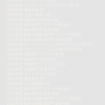
2022年度 プレジデント賞
(1)
2022年度 アリアンス ガストロノミー賞
(1)
2022年度 審査員賞
(5)
2022年度 上位16銘柄
(16)
2022年度 決勝進出日本酒
(32)
2022年度 純米酒部門 プラチナ賞
(45)
2022年度 純米酒部門 金賞
(92)
2022年度 純米大吟醸酒部門 プラチナ賞
(50)
2022年度 純米大吟醸酒部門 金賞
(102)
2022年度 サケ スパークリング部門 プラチナ賞
(7)
2022年度 サケ スパークリング部門 金賞
(13)
2022年度 生酛部門 プラチナ賞
(8)
2022年度 生酛部門 金賞
(16)
2022年度 古酒部門 プラチナ賞
(11)
2022年度 古酒部門 金賞
(22)
2021年度 プレジデント賞
(1)
2021年度 審査員賞
(5)
2021年度 上位16銘柄
(16)
2021年度 純米酒部門 プラチナ賞
(45)
2021年度 純米酒部門 金賞
(91)
2021年度 純米大吟醸酒部門 プラチナ賞
(44)
2021年度 純米大吟醸酒部門 金賞
(90)