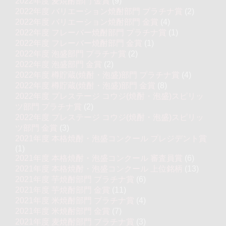
2022年度 麦焼酎部門 金賞
(9)
2022年度 バリエーション焼酎部門 プラチナ賞
(2)
2022年度 バリエーション焼酎部門 金賞
(4)
2022年度 フレーバー焼酎部門 プラチナ賞
(1)
2022年度 フレーバー焼酎部門 金賞
(1)
2022年度 泡盛部門 プラチナ賞
(2)
2022年度 泡盛部門 金賞
(2)
2022年度 樽貯蔵(焼酎・泡盛)部門 プラチナ賞
(4)
2022年度 樽貯蔵(焼酎・泡盛)部門 金賞
(8)
2022年度 プレステージ コウジ(焼酎・泡盛)スピリッ
ツ部門 プラチナ賞
(2)
2022年度 プレステージ コウジ(焼酎・泡盛)スピリッ
ツ部門 金賞
(3)
2021年度 本格焼酎・泡盛コンクール プレジデント賞
(1)
2021年度 本格焼酎・泡盛コンクール 審査員賞
(6)
2021年度 本格焼酎・泡盛コンクール 上位銘柄
(13)
2021年度 芋焼酎部門 プラチナ賞
(6)
2021年度 芋焼酎部門 金賞
(11)
2021年度 米焼酎部門 プラチナ賞
(4)
2021年度 米焼酎部門 金賞
(7)
2021年度 麦焼酎部門 プラチナ賞
(3)