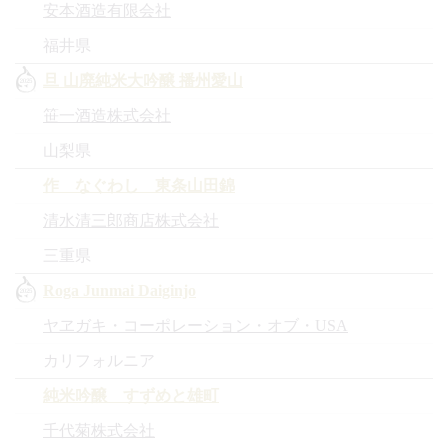
安本酒造有限会社
福井県
旦 山廃純米大吟醸 播州愛山
笹一酒造株式会社
山梨県
作 なぐわし 東条山田錦
清水清三郎商店株式会社
三重県
Roga Junmai Daiginjo
ヤヱガキ・コーポレーション・オブ・USA
カリフォルニア
純米吟醸 すずめと雄町
千代菊株式会社