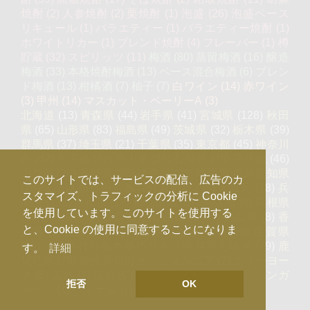
焼酎
(2)
人参焼酎
(2)
栗焼酎
(1)
泡盛
(26)
泡盛ベース
リキュール
(1)
バラエティー
(1)
バラエティー焼酎
(1)
ホワイトリカー
(1)
ブレンド焼酎
(4)
フレーバー
(1)
樽
貯蔵
(32)
スピリッツ
(11)
梅酒
(80)
蒸留梅酒
(16)
醸造
梅酒
(33)
本格焼酎梅酒
(13)
ベース混合梅酒
(6)
ブレン
ド梅酒
(13)
柑橘酒
(7)
柚子
(7)
白ワイン
(14)
赤ワイン
(3)
甲州
(14)
マスカット・ベーリーA
(3)
北海道
(13)
青森県
(44)
岩手県
(41)
宮城県
(128)
秋田
県
(65)
山形県
(83)
福島県
(49)
茨城県
(32)
栃木県
(39)
群馬県
(37)
埼玉県
(21)
千葉県
(35)
東京都
(45)
神奈川
県
(42)
新潟県
(97)
富山県
(39)
石川県
(46)
福井県
(46)
山梨県
(36)
長野県
(88)
岐阜県
(83)
静岡県
(59)
愛知県
このサイトでは、サービスの配信、広告のカ
(23)
三重県
(67)
滋賀県
(26)
京都府
(58)
大阪府
(18)
兵
スタマイズ、トラフィックの分析に Cookie
庫県
(138)
奈良県
(17)
和歌山県
(57)
鳥取県
(8)
島根県
を使用しています。このサイトを使用する
(35)
岡山県
(33)
広島県
(63)
山口県
(30)
徳島県
(8)
香
と、Cookie の使用に同意することになりま
川県
(9)
愛媛県
(32)
高知県
(54)
福岡県
(90)
佐賀県
(69)
長崎県
(18)
熊本県
(57)
大分県
(42)
宮崎県
(29)
鹿
す。
詳細
児島県
(78)
沖縄県
(28)
カリフォルニア
(7)
ニューヨー
ク
(5)
広西
(1)
江蘇省
(2)
フランス
(3)
台湾
(5)
シンガ
拒否
OK
ポール
(1)
ベトナム
(1)
カンボジア
(4)