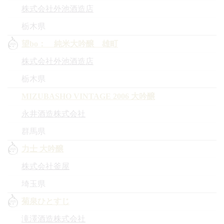
株式会社外池酒造店
栃木県
望bo： 純米大吟醸 雄町
株式会社外池酒造店
栃木県
MIZUBASHO VINTAGE 2006 大吟醸
永井酒造株式会社
群馬県
力士 大吟醸
株式会社釜屋
埼玉県
菊泉ひとすじ
滝澤酒造株式会社