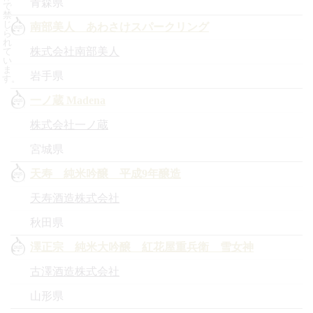
青森県
で
禁
じ
南部美人 あわさけスパークリング
ら
れ
株式会社南部美人
て
い
ま
岩手県
す。
一ノ蔵 Madena
株式会社一ノ蔵
宮城県
天寿 純米吟醸 平成9年醸造
天寿酒造株式会社
秋田県
澤正宗 純米大吟醸 紅花屋重兵衛 雪女神
古澤酒造株式会社
山形県