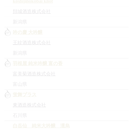
koshijinokobai knot
頚城酒造株式会社
新潟県
吟の慶 大吟醸
王紋酒造株式会社
新潟県
羽根屋 純米吟醸 富の香
富美菊酒造株式会社
富山県
蛍舞プラス
東酒造株式会社
石川県
白岳仙 純米大吟醸 濡烏