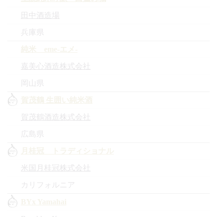
田中酒造場
兵庫県
純米 eme‐エメ-
嘉美心酒造株式会社
岡山県
賀茂鶴 生囲い純米酒
賀茂鶴酒造株式会社
広島県
月桂冠 トラディショナル
米国月桂冠株式会社
カリフォルニア
BYx Yamahai