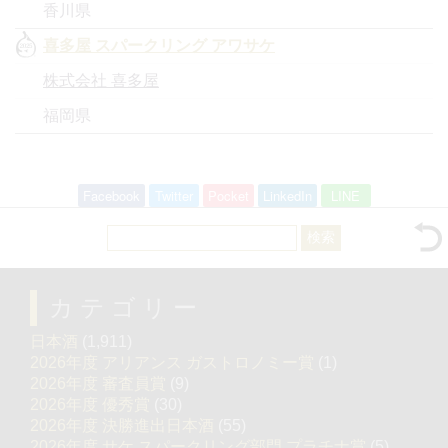
香川県
喜多屋 スパークリング アワサケ
株式会社 喜多屋
福岡県
Facebook
Twitter
Pocket
LinkedIn
LINE
検
索:
カテゴリー
日本酒
(1,911)
2026年度 アリアンス ガストロノミー賞
(1)
2026年度 審査員賞
(9)
2026年度 優秀賞
(30)
2026年度 決勝進出日本酒
(55)
2026年度 サケ スパークリング部門 プラチナ賞
(5)