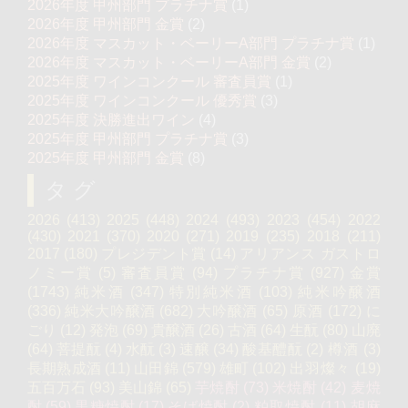
2026年度 甲州部門 プラチナ賞
(1)
2026年度 甲州部門 金賞
(2)
2026年度 マスカット・ベーリーA部門 プラチナ賞
(1)
2026年度 マスカット・ベーリーA部門 金賞
(2)
2025年度 ワインコンクール 審査員賞
(1)
2025年度 ワインコンクール 優秀賞
(3)
2025年度 決勝進出ワイン
(4)
2025年度 甲州部門 プラチナ賞
(3)
2025年度 甲州部門 金賞
(8)
タグ
2026
(413)
2025
(448)
2024
(493)
2023
(454)
2022
(430)
2021
(370)
2020
(271)
2019
(235)
2018
(211)
2017
(180)
プレジデント賞
(14)
アリアンス ガストロ
ノミー賞
(5)
審査員賞
(94)
プラチナ賞
(927)
金賞
(1743)
純米酒
(347)
特別純米酒
(103)
純米吟醸酒
(336)
純米大吟醸酒
(682)
大吟醸酒
(65)
原酒
(172)
に
ごり
(12)
発泡
(69)
貴醸酒
(26)
古酒
(64)
生酛
(80)
山廃
(64)
菩提酛
(4)
水酛
(3)
速醸
(34)
酸基醴酛
(2)
樽酒
(3)
長期熟成酒
(11)
山田錦
(579)
雄町
(102)
出羽燦々
(19)
五百万石
(93)
美山錦
(65)
芋焼酎
(73)
米焼酎
(42)
麦焼
酎
(59)
黒糖焼酎
(17)
そば焼酎
(2)
粕取焼酎
(11)
胡麻