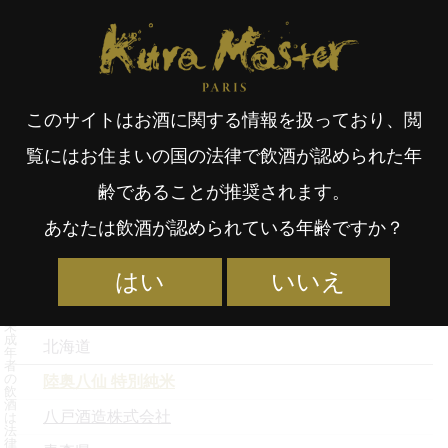
Kura Master Paris
受賞酒検索
受賞蔵元一覧
受賞酒取扱店
Fr
日
2025年度 決勝進出日本酒
このサイトはお酒に関する情報を扱っており、閲
an
本
覧にはお住まいの国の法律で飲酒が認められた年
銘柄名
齢であることが推奨されます。
çai
語
蔵元名
あなたは飲酒が認められている年齢ですか？
都道府県
国士無双 二十八
はい
いいえ
s
高砂酒造株式会社
未
成
北海道
年
者
の
陸奥八仙 特別純米
飲
酒
八戸酒造株式会社
は
法
律