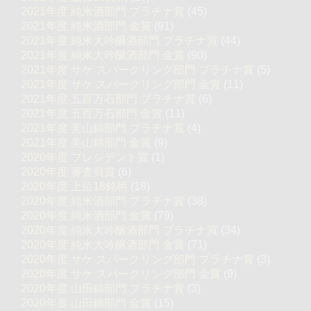
2021年度 純米酒部門 プラチナ賞
(45)
2021年度 純米酒部門 金賞
(91)
2021年度 純米大吟醸酒部門 プラチナ賞
(44)
2021年度 純米大吟醸酒部門 金賞
(90)
2021年度 サケ スパークリング部門 プラチナ賞
(5)
2021年度 サケ スパークリング部門 金賞
(11)
2021年度 五百万石部門 プラチナ賞
(6)
2021年度 五百万石部門 金賞
(11)
2021年度 美山錦部門 プラチナ賞
(4)
2021年度 美山錦部門 金賞
(9)
2020年度 プレジデント賞
(1)
2020年度 審査員賞
(6)
2020年度 上位18銘柄
(18)
2020年度 純米酒部門 プラチナ賞
(38)
2020年度 純米酒部門 金賞
(79)
2020年度 純米大吟醸酒部門 プラチナ賞
(34)
2020年度 純米大吟醸酒部門 金賞
(71)
2020年度 サケ スパークリング部門 プラチナ賞
(3)
2020年度 サケ スパークリング部門 金賞
(9)
2020年度 山田錦部門 プラチナ賞
(3)
2020年度 山田錦部門 金賞
(15)