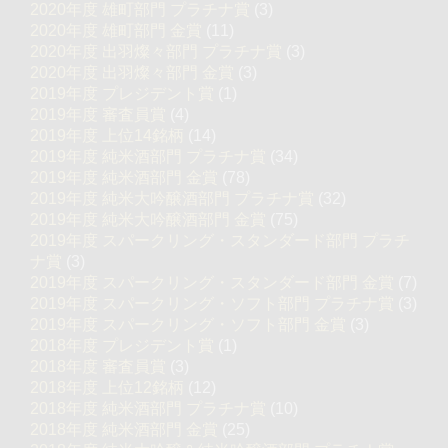
2020年度 雄町部門 プラチナ賞
(3)
2020年度 雄町部門 金賞
(11)
2020年度 出羽燦々部門 プラチナ賞
(3)
2020年度 出羽燦々部門 金賞
(3)
2019年度 プレジデント賞
(1)
2019年度 審査員賞
(4)
2019年度 上位14銘柄
(14)
2019年度 純米酒部門 プラチナ賞
(34)
2019年度 純米酒部門 金賞
(78)
2019年度 純米大吟醸酒部門 プラチナ賞
(32)
2019年度 純米大吟醸酒部門 金賞
(75)
2019年度 スパークリング・スタンダード部門 プラチ
ナ賞
(3)
2019年度 スパークリング・スタンダード部門 金賞
(7)
2019年度 スパークリング・ソフト部門 プラチナ賞
(3)
2019年度 スパークリング・ソフト部門 金賞
(3)
2018年度 プレジデント賞
(1)
2018年度 審査員賞
(3)
2018年度 上位12銘柄
(12)
2018年度 純米酒部門 プラチナ賞
(10)
2018年度 純米酒部門 金賞
(25)