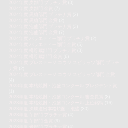
2024年度 麦部門 プラチナ賞
(3)
2024年度 麦部門 金賞
(7)
2024年度 黒糖部門 プラチナ賞
(2)
2024年度 黒糖部門 金賞
(2)
2024年度 泡盛部門 プラチナ賞
(3)
2024年度 泡盛部門 金賞
(7)
2024年度 バラエティー部門 プラチナ賞
(2)
2024年度 バラエティー部門 金賞
(5)
2024年度 樽貯蔵部門 プラチナ賞
(3)
2024年度 樽貯蔵部門 金賞
(6)
2024年度 プレステージ コウジ スピリッツ部門 プラチ
ナ賞
(2)
2024年度 プレステージ コウジ スピリッツ部門 金賞
(4)
2023年度 本格焼酎・泡盛コンクール プレジデント賞
(1)
2023年度 本格焼酎・泡盛コンクール 審査員賞
(8)
2023年度 本格焼酎・泡盛コンクール 上位銘柄
(16)
2023年度 決勝進出本格焼酎・泡盛
(30)
2023年度 芋部門 プラチナ賞
(4)
2023年度 芋部門 金賞
(9)
2023年度 米部門 プラチナ賞
(4)