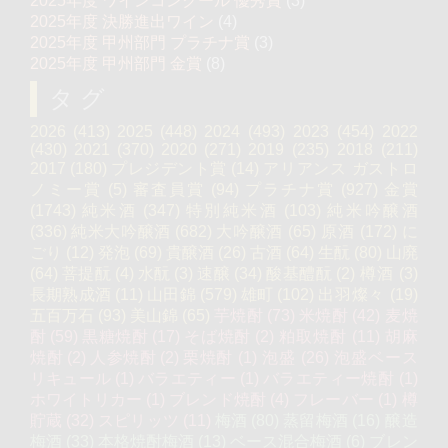
2025年度 ワインコンクール 優秀賞
(3)
2025年度 決勝進出ワイン
(4)
2025年度 甲州部門 プラチナ賞
(3)
2025年度 甲州部門 金賞
(8)
タグ
2026
(413)
2025
(448)
2024
(493)
2023
(454)
2022
(430)
2021
(370)
2020
(271)
2019
(235)
2018
(211)
2017
(180)
プレジデント賞
(14)
アリアンス ガストロ
ノミー賞
(5)
審査員賞
(94)
プラチナ賞
(927)
金賞
(1743)
純米酒
(347)
特別純米酒
(103)
純米吟醸酒
(336)
純米大吟醸酒
(682)
大吟醸酒
(65)
原酒
(172)
に
ごり
(12)
発泡
(69)
貴醸酒
(26)
古酒
(64)
生酛
(80)
山廃
(64)
菩提酛
(4)
水酛
(3)
速醸
(34)
酸基醴酛
(2)
樽酒
(3)
長期熟成酒
(11)
山田錦
(579)
雄町
(102)
出羽燦々
(19)
五百万石
(93)
美山錦
(65)
芋焼酎
(73)
米焼酎
(42)
麦焼
酎
(59)
黒糖焼酎
(17)
そば焼酎
(2)
粕取焼酎
(11)
胡麻
焼酎
(2)
人参焼酎
(2)
栗焼酎
(1)
泡盛
(26)
泡盛ベース
リキュール
(1)
バラエティー
(1)
バラエティー焼酎
(1)
ホワイトリカー
(1)
ブレンド焼酎
(4)
フレーバー
(1)
樽
貯蔵
(32)
スピリッツ
(11)
梅酒
(80)
蒸留梅酒
(16)
醸造
梅酒
(33)
本格焼酎梅酒
(13)
ベース混合梅酒
(6)
ブレン