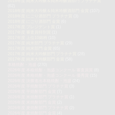
2018年度 純米大吟醸＆純米吟醸酒部門 プラチナ賞
(62)
2018年度 純米大吟醸＆純米吟醸酒部門 金賞
(107)
2018年度 にごり酒部門 プラチナ賞
(3)
2018年度 にごり酒部門 金賞
(6)
2017年度 プレジデント賞
(1)
2017年度 審査員特別賞
(1)
2017年度 上位10銘柄
(10)
2017年度 純米部門 プラチナ賞
(29)
2017年度 純米部門 金賞
(65)
2017年度 純米大吟醸部門 プラチナ賞
(28)
2017年度 純米大吟醸部門 金賞
(58)
本格焼酎・泡盛
(270)
2026年度 本格焼酎・泡盛コンクール 審査員賞
(8)
2026年度 本格焼酎・泡盛コンクール 優秀賞
(15)
2026年度 決勝進出本格焼酎・泡盛
(24)
2026年度 芋焼酎部門 プラチナ賞
(3)
2026年度 芋焼酎部門 金賞
(7)
2026年度 米焼酎部門 プラチナ賞
(1)
2026年度 米焼酎部門 金賞
(2)
2026年度 麦焼酎部門 プラチナ賞
(2)
2026年度 麦焼酎部門 金賞
(4)