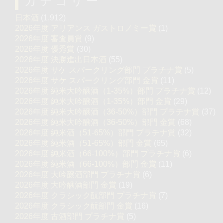
カテゴリー
日本酒
(1,912)
2026年度 アリアンス ガストロノミー賞
(1)
2026年度 審査員賞
(9)
2026年度 優秀賞
(30)
2026年度 決勝進出日本酒
(55)
2026年度 サケ スパークリング部門 プラチナ賞
(5)
2026年度 サケ スパークリング部門 金賞
(11)
2026年度 純米大吟醸酒（1-35%）部門 プラチナ賞
(12)
2026年度 純米大吟醸酒（1-35%）部門 金賞
(29)
2026年度 純米大吟醸酒（36-50%）部門 プラチナ賞
(37)
2026年度 純米大吟醸酒（36-50%）部門 金賞
(68)
2026年度 純米酒（51-65%）部門 プラチナ賞
(32)
2026年度 純米酒（51-65%）部門 金賞
(65)
2026年度 純米酒（66-100%）部門 プラチナ賞
(6)
2026年度 純米酒（66-100%）部門 金賞
(11)
2026年度 大吟醸酒部門 プラチナ賞
(6)
2026年度 大吟醸酒部門 金賞
(19)
2026年度 クラシック酛部門 プラチナ賞
(7)
2026年度 クラシック酛部門 金賞
(16)
2026年度 古酒部門 プラチナ賞
(5)