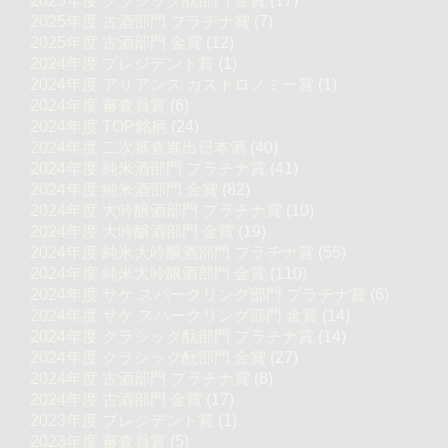
2025年度 クラシック酛部門 金賞
(17)
2025年度 古酒部門 プラチナ賞
(7)
2025年度 古酒部門 金賞
(12)
2024年度 プレジデント賞
(1)
2024年度 アリアンス ガストロノミー賞
(1)
2024年度 審査員賞
(6)
2024年度 TOP銘柄
(24)
2024年度 二次審査進出日本酒
(40)
2024年度 純米酒部門 プラチナ賞
(41)
2024年度 純米酒部門 金賞
(82)
2024年度 大吟醸酒部門 プラチナ賞
(10)
2024年度 大吟醸酒部門 金賞
(19)
2024年度 純米大吟醸酒部門 プラチナ賞
(55)
2024年度 純米大吟醸酒部門 金賞
(110)
2024年度 サケ スパークリング部門 プラチナ賞
(6)
2024年度 サケ スパークリング部門 金賞
(14)
2024年度 クラシック酛部門 プラチナ賞
(14)
2024年度 クラシック酛部門 金賞
(27)
2024年度 古酒部門 プラチナ賞
(8)
2024年度 古酒部門 金賞
(17)
2023年度 プレジデント賞
(1)
2023年度 審査員賞
(5)