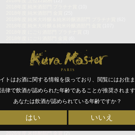
2018年度 上位12銘柄
(12)
2018年度 純米酒部門 プラチナ賞
(10)
2018年度 純米酒部門 金賞
(25)
2018年度 純米大吟醸＆純米吟醸酒部門 プラチナ賞
(62)
2018年度 純米大吟醸＆純米吟醸酒部門 金賞
(107)
2018年度 にごり酒部門 プラチナ賞
(3)
2018年度 にごり酒部門 金賞
(6)
2017年度 プレジデント賞
(1)
2017年度 審査員特別賞
(1)
Kura Master Paris
2017年度 上位10銘柄
(10)
2017年度 純米部門 プラチナ賞
(29)
2017年度 純米部門 金賞
(65)
2017年度 純米大吟醸部門 プラチナ賞
(28)
イトはお酒に関する情報を扱っており、閲覧にはお住
2017年度 純米大吟醸部門 金賞
(58)
本格焼酎・泡盛
(270)
法律で飲酒が認められた年齢であることが推奨されま
2026年度 本格焼酎・泡盛コンクール 審査員賞
(8)
あなたは飲酒が認められている年齢ですか？
2026年度 本格焼酎・泡盛コンクール 優秀賞
(16)
2026年度 決勝進出本格焼酎・泡盛
(24)
2026年度 芋焼酎部門 プラチナ賞
(3)
はい
いいえ
2026年度 芋焼酎部門 金賞
(7)
2026年度 米焼酎部門 プラチナ賞
(1)
2026年度 米焼酎部門 金賞
(2)