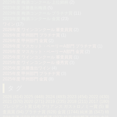
2023年度 梅酒コンクール 上位銘柄
(2)
2023年度 決勝進出梅酒
(5)
2023年度 梅酒コンクール プラチナ賞
(11)
2023年度 梅酒コンクール 金賞
(23)
ワイン
(17)
2026年度 ワインコンクール 審査員賞
(2)
2026年度 甲州部門 プラチナ賞
(1)
2026年度 甲州部門 金賞
(2)
2026年度 マスカット・ベーリーA部門 プラチナ賞
(1)
2026年度 マスカット・ベーリーA部門 金賞
(2)
2025年度 ワインコンクール 審査員賞
(1)
2025年度 ワインコンクール 優秀賞
(3)
2025年度 決勝進出ワイン
(4)
2025年度 甲州部門 プラチナ賞
(3)
2025年度 甲州部門 金賞
(8)
タグ
2026
(414)
2025
(448)
2024
(493)
2023
(454)
2022
(430)
2021
(370)
2020
(271)
2019
(235)
2018
(211)
2017
(180)
プレジデント賞
(14)
アリアンス ガストロノミー賞
(5)
審
査員賞
(94)
プラチナ賞
(928)
金賞
(1744)
純米酒
(347)
特