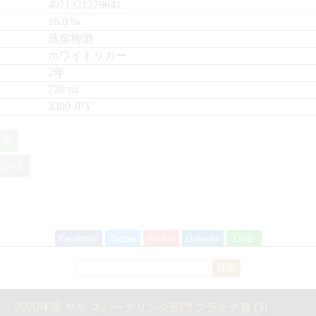
4971321279641
16.0
%
蒸留梅酒
ホワイトリカー
2年
720
ml
3300 JPY
酒
会社
Facebook
Twitter
Pocket
LinkedIn
LINE
検
索:
2020年度 サケ スパークリング部門 プラチナ賞
(3)