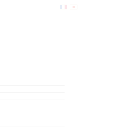
Fr
日
an
本
çai
語
s