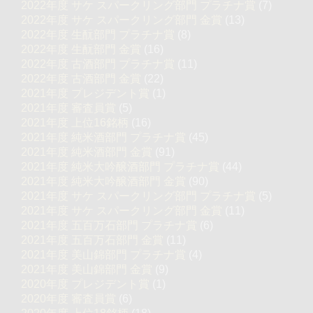
2022年度 サケ スパークリング部門 プラチナ賞
(7)
2022年度 サケ スパークリング部門 金賞
(13)
2022年度 生酛部門 プラチナ賞
(8)
2022年度 生酛部門 金賞
(16)
2022年度 古酒部門 プラチナ賞
(11)
2022年度 古酒部門 金賞
(22)
2021年度 プレジデント賞
(1)
2021年度 審査員賞
(5)
2021年度 上位16銘柄
(16)
2021年度 純米酒部門 プラチナ賞
(45)
2021年度 純米酒部門 金賞
(91)
2021年度 純米大吟醸酒部門 プラチナ賞
(44)
2021年度 純米大吟醸酒部門 金賞
(90)
2021年度 サケ スパークリング部門 プラチナ賞
(5)
2021年度 サケ スパークリング部門 金賞
(11)
2021年度 五百万石部門 プラチナ賞
(6)
2021年度 五百万石部門 金賞
(11)
2021年度 美山錦部門 プラチナ賞
(4)
2021年度 美山錦部門 金賞
(9)
2020年度 プレジデント賞
(1)
2020年度 審査員賞
(6)