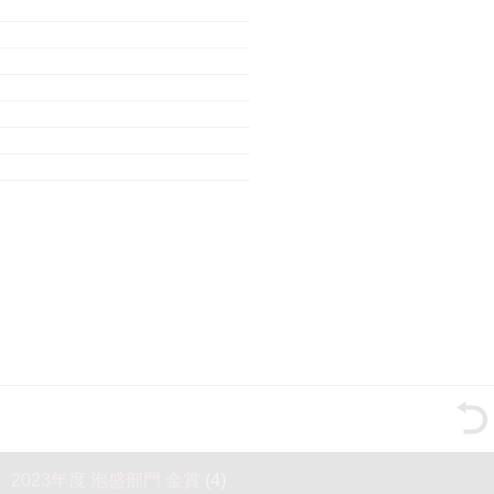
2023年度 泡盛部門 金賞
(4)