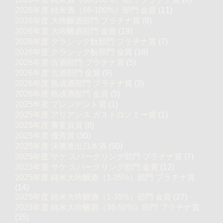
2026年度 純米酒（66-100%）部門 金賞
(11)
2026年度 大吟醸酒部門 プラチナ賞
(6)
2026年度 大吟醸酒部門 金賞
(19)
2026年度 クラシック酛部門 プラチナ賞
(7)
2026年度 クラシック酛部門 金賞
(16)
2026年度 古酒部門 プラチナ賞
(5)
2026年度 古酒部門 金賞
(9)
2026年度 熟成酒部門 プラチナ賞
(3)
2026年度 熟成酒部門 金賞
(5)
2025年度 プレジデント賞
(1)
2025年度 アリアンス ガストロノミー賞
(1)
2025年度 審査員賞
(8)
2025年度 優秀賞
(30)
2025年度 決勝進出日本酒
(50)
2025年度 サケ スパークリング部門 プラチナ賞
(7)
2025年度 サケ スパークリング部門 金賞
(12)
2025年度 純米大吟醸酒（1-35%）部門 プラチナ賞
(14)
2025年度 純米大吟醸酒（1-35%）部門 金賞
(27)
2025年度 純米大吟醸酒（36-50%）部門 プラチナ賞
(35)