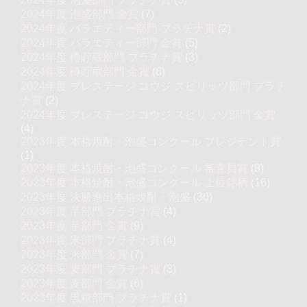
2024年度 泡盛部門 金賞
(7)
2024年度 バラエティー部門 プラチナ賞
(2)
2024年度 バラエティー部門 金賞
(5)
2024年度 樽貯蔵部門 プラチナ賞
(3)
2024年度 樽貯蔵部門 金賞
(6)
2024年度 プレステージ コウジ スピリッツ部門 プラチ
ナ賞
(2)
2024年度 プレステージ コウジ スピリッツ部門 金賞
(4)
2023年度 本格焼酎・泡盛コンクール プレジデント賞
(1)
2023年度 本格焼酎・泡盛コンクール 審査員賞
(8)
2023年度 本格焼酎・泡盛コンクール 上位銘柄
(16)
2023年度 決勝進出本格焼酎・泡盛
(30)
2023年度 芋部門 プラチナ賞
(4)
2023年度 芋部門 金賞
(9)
2023年度 米部門 プラチナ賞
(4)
2023年度 米部門 金賞
(7)
2023年度 麦部門 プラチナ賞
(3)
2023年度 麦部門 金賞
(6)
2023年度 黒糖部門 プラチナ賞
(1)