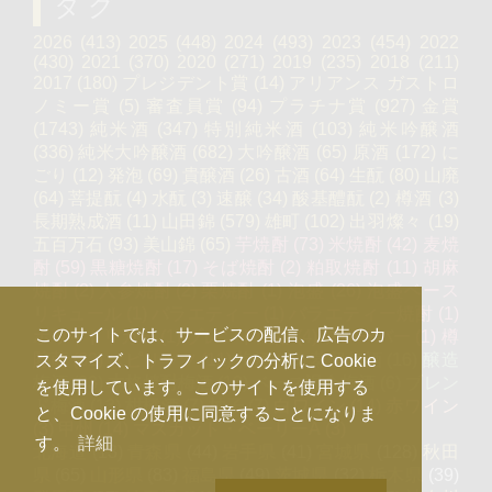
タグ
2026
(413)
2025
(448)
2024
(493)
2023
(454)
2022
(430)
2021
(370)
2020
(271)
2019
(235)
2018
(211)
2017
(180)
プレジデント賞
(14)
アリアンス ガストロ
ノミー賞
(5)
審査員賞
(94)
プラチナ賞
(927)
金賞
(1743)
純米酒
(347)
特別純米酒
(103)
純米吟醸酒
(336)
純米大吟醸酒
(682)
大吟醸酒
(65)
原酒
(172)
に
ごり
(12)
発泡
(69)
貴醸酒
(26)
古酒
(64)
生酛
(80)
山廃
(64)
菩提酛
(4)
水酛
(3)
速醸
(34)
酸基醴酛
(2)
樽酒
(3)
長期熟成酒
(11)
山田錦
(579)
雄町
(102)
出羽燦々
(19)
五百万石
(93)
美山錦
(65)
芋焼酎
(73)
米焼酎
(42)
麦焼
酎
(59)
黒糖焼酎
(17)
そば焼酎
(2)
粕取焼酎
(11)
胡麻
焼酎
(2)
人参焼酎
(2)
栗焼酎
(1)
泡盛
(26)
泡盛ベース
リキュール
(1)
バラエティー
(1)
バラエティー焼酎
(1)
このサイトでは、サービスの配信、広告のカ
ホワイトリカー
(1)
ブレンド焼酎
(4)
フレーバー
(1)
樽
貯蔵
(32)
スピリッツ
(11)
梅酒
(80)
蒸留梅酒
(16)
醸造
スタマイズ、トラフィックの分析に Cookie
梅酒
(33)
本格焼酎梅酒
(13)
ベース混合梅酒
(6)
ブレン
を使用しています。このサイトを使用する
ド梅酒
(13)
柑橘酒
(7)
柚子
(7)
白ワイン
(14)
赤ワイン
と、Cookie の使用に同意することになりま
(3)
甲州
(14)
マスカット・ベーリーA
(3)
す。
詳細
北海道
(13)
青森県
(44)
岩手県
(41)
宮城県
(128)
秋田
県
(65)
山形県
(83)
福島県
(49)
茨城県
(32)
栃木県
(39)