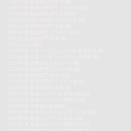
2021年度 麦焼酎部門 金賞
(5)
2021年度 黒糖焼酎部門 プラチナ賞
(2)
2021年度 黒糖焼酎部門 金賞
(2)
2021年度 樽貯蔵部門 プラチナ賞
(3)
2021年度 樽貯蔵部門 金賞
(6)
2021年度 泡盛部門 プラチナ賞
(2)
2021年度 泡盛部門 金賞
(3)
リキュール
(87)
2026年度 リキュールコンクール 審査員賞
(2)
2026年度 リキュールコンクール 優秀賞
(6)
2026年度 決勝進出リキュール
(9)
2026年度 梅酒部門 プラチナ賞
(4)
2026年度 梅酒部門 金賞
(11)
2026年度 柑橘酒部門 プラチナ賞
(2)
2026年度 柑橘酒部門 金賞
(5)
2025年度 梅酒コンクール 審査員賞
(1)
2025年度 梅酒コンクール 優秀賞
(3)
2025年度 決勝進出梅酒
(5)
2025年度 梅酒コンクール プラチナ賞
(11)
2025年度 梅酒コンクール 金賞
(14)
2024年度 梅酒コンクール 審査員賞
(1)
2024年度 梅酒コンクール TOP銘柄
(3)