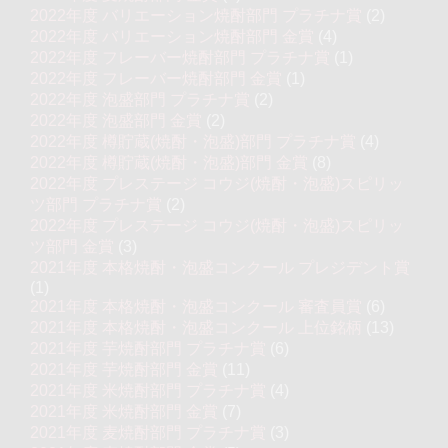
2022年度 バリエーション焼酎部門 プラチナ賞
(2)
2022年度 バリエーション焼酎部門 金賞
(4)
2022年度 フレーバー焼酎部門 プラチナ賞
(1)
2022年度 フレーバー焼酎部門 金賞
(1)
2022年度 泡盛部門 プラチナ賞
(2)
2022年度 泡盛部門 金賞
(2)
2022年度 樽貯蔵(焼酎・泡盛)部門 プラチナ賞
(4)
2022年度 樽貯蔵(焼酎・泡盛)部門 金賞
(8)
2022年度 プレステージ コウジ(焼酎・泡盛)スピリッ
ツ部門 プラチナ賞
(2)
2022年度 プレステージ コウジ(焼酎・泡盛)スピリッ
ツ部門 金賞
(3)
2021年度 本格焼酎・泡盛コンクール プレジデント賞
(1)
2021年度 本格焼酎・泡盛コンクール 審査員賞
(6)
2021年度 本格焼酎・泡盛コンクール 上位銘柄
(13)
2021年度 芋焼酎部門 プラチナ賞
(6)
2021年度 芋焼酎部門 金賞
(11)
2021年度 米焼酎部門 プラチナ賞
(4)
2021年度 米焼酎部門 金賞
(7)
2021年度 麦焼酎部門 プラチナ賞
(3)