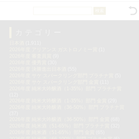
検
索:
カテゴリー
日本酒
(1,911)
2026年度 アリアンス ガストロノミー賞
(1)
2026年度 審査員賞
(9)
2026年度 優秀賞
(30)
2026年度 決勝進出日本酒
(55)
2026年度 サケ スパークリング部門 プラチナ賞
(5)
2026年度 サケ スパークリング部門 金賞
(11)
2026年度 純米大吟醸酒（1-35%）部門 プラチナ賞
(12)
2026年度 純米大吟醸酒（1-35%）部門 金賞
(29)
2026年度 純米大吟醸酒（36-50%）部門 プラチナ賞
(37)
2026年度 純米大吟醸酒（36-50%）部門 金賞
(68)
2026年度 純米酒（51-65%）部門 プラチナ賞
(32)
2026年度 純米酒（51-65%）部門 金賞
(65)
2026年度 純米酒（66-100%）部門 プラチナ賞
(6)