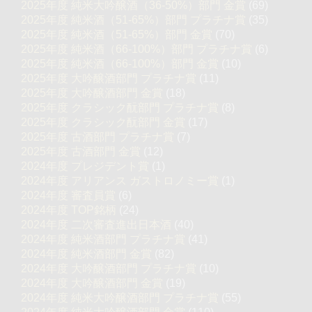
2025年度 純米大吟醸酒（36-50%）部門 金賞
(69)
2025年度 純米酒（51-65%）部門 プラチナ賞
(35)
2025年度 純米酒（51-65%）部門 金賞
(70)
2025年度 純米酒（66-100%）部門 プラチナ賞
(6)
2025年度 純米酒（66-100%）部門 金賞
(10)
2025年度 大吟醸酒部門 プラチナ賞
(11)
2025年度 大吟醸酒部門 金賞
(18)
2025年度 クラシック酛部門 プラチナ賞
(8)
2025年度 クラシック酛部門 金賞
(17)
2025年度 古酒部門 プラチナ賞
(7)
2025年度 古酒部門 金賞
(12)
2024年度 プレジデント賞
(1)
2024年度 アリアンス ガストロノミー賞
(1)
2024年度 審査員賞
(6)
2024年度 TOP銘柄
(24)
2024年度 二次審査進出日本酒
(40)
2024年度 純米酒部門 プラチナ賞
(41)
2024年度 純米酒部門 金賞
(82)
2024年度 大吟醸酒部門 プラチナ賞
(10)
2024年度 大吟醸酒部門 金賞
(19)
2024年度 純米大吟醸酒部門 プラチナ賞
(55)