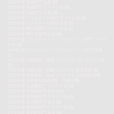
2023年度 黒糖部門 金賞
(2)
2023年度 泡盛部門 プラチナ賞
(2)
2023年度 泡盛部門 金賞
(4)
2023年度 バラエティー部門 プラチナ賞
(3)
2023年度 バラエティー部門 金賞
(7)
2023年度 樽貯蔵部門 プラチナ賞
(2)
2023年度 樽貯蔵部門 金賞
(4)
2023年度 プレステージ コウジ スピリッツ部門 プラチ
ナ賞
(1)
2023年度 プレステージ コウジ スピリッツ部門 金賞
(2)
2022年度 本格焼酎・泡盛コンクール プレジデント賞
(1)
2022年度 本格焼酎・泡盛コンクール 審査員賞
(8)
2022年度 本格焼酎・泡盛コンクール 上位銘柄
(16)
2022年度 決勝進出本格焼酎・泡盛
(30)
2022年度 芋焼酎部門 プラチナ賞
(5)
2022年度 芋焼酎部門 金賞
(10)
2022年度 米焼酎部門 プラチナ賞
(2)
2022年度 米焼酎部門 金賞
(4)
2022年度 麦焼酎部門 プラチナ賞
(5)
2022年度 麦焼酎部門 金賞
(9)