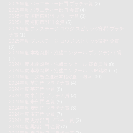
2025年度 バラエティー部門 プラチナ賞
(2)
2025年度 バラエティー部門 金賞
(4)
2025年度 樽貯蔵部門 プラチナ賞
(3)
2025年度 樽貯蔵部門 金賞
(5)
2025年度 プレステージ コウジ スピリッツ部門 プラチ
ナ賞
(1)
2025年度 プレステージ コウジ スピリッツ部門 金賞
(3)
2024年度 本格焼酎・泡盛コンクール プレジデント賞
(1)
2024年度 本格焼酎・泡盛コンクール 審査員賞
(8)
2024年度 本格焼酎・泡盛コンクール TOP銘柄
(17)
2024年度 二次審査進出本格焼酎・泡盛
(30)
2024年度 芋部門 プラチナ賞
(4)
2024年度 芋部門 金賞
(8)
2024年度 米部門 プラチナ賞
(2)
2024年度 米部門 金賞
(5)
2024年度 麦部門 プラチナ賞
(3)
2024年度 麦部門 金賞
(7)
2024年度 黒糖部門 プラチナ賞
(2)
2024年度 黒糖部門 金賞
(2)
2024年度 泡盛部門 プラチナ賞
(3)