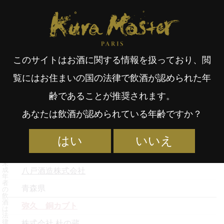
Kura Master Paris
受賞酒検索
受賞蔵元一覧
受賞酒取扱店
Fr
日
2026年度 バラエティー部門
このサイトはお酒に関する情報を扱っており、閲
an
本
プラチナ賞
覧にはお住まいの国の法律で飲酒が認められた年
齢であることが推奨されます。
銘柄名
çai
語
あなたは飲酒が認められている年齢ですか？
蔵元名
都道府県
はい
いいえ
s
湊蒸留所 りんごスピリッツ
未
成
八戸酒造株式会社
年
者
青森県
の
飲
酒
弥久 銅カブト
は
法
律
株式会社 杜の蔵