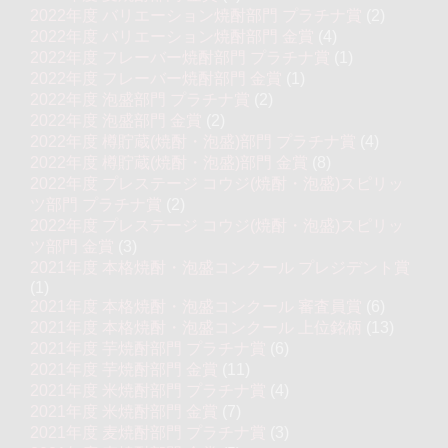
2022年度 バリエーション焼酎部門 プラチナ賞
(2)
2022年度 バリエーション焼酎部門 金賞
(4)
2022年度 フレーバー焼酎部門 プラチナ賞
(1)
2022年度 フレーバー焼酎部門 金賞
(1)
2022年度 泡盛部門 プラチナ賞
(2)
2022年度 泡盛部門 金賞
(2)
2022年度 樽貯蔵(焼酎・泡盛)部門 プラチナ賞
(4)
2022年度 樽貯蔵(焼酎・泡盛)部門 金賞
(8)
2022年度 プレステージ コウジ(焼酎・泡盛)スピリッ
ツ部門 プラチナ賞
(2)
2022年度 プレステージ コウジ(焼酎・泡盛)スピリッ
ツ部門 金賞
(3)
2021年度 本格焼酎・泡盛コンクール プレジデント賞
(1)
2021年度 本格焼酎・泡盛コンクール 審査員賞
(6)
2021年度 本格焼酎・泡盛コンクール 上位銘柄
(13)
2021年度 芋焼酎部門 プラチナ賞
(6)
2021年度 芋焼酎部門 金賞
(11)
2021年度 米焼酎部門 プラチナ賞
(4)
2021年度 米焼酎部門 金賞
(7)
2021年度 麦焼酎部門 プラチナ賞
(3)