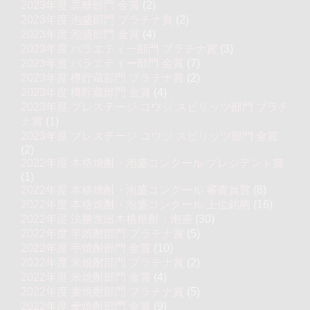
2023年度 黒糖部門 金賞
(2)
2023年度 泡盛部門 プラチナ賞
(2)
2023年度 泡盛部門 金賞
(4)
2023年度 バラエティー部門 プラチナ賞
(3)
2023年度 バラエティー部門 金賞
(7)
2023年度 樽貯蔵部門 プラチナ賞
(2)
2023年度 樽貯蔵部門 金賞
(4)
2023年度 プレステージ コウジ スピリッツ部門 プラチ
ナ賞
(1)
2023年度 プレステージ コウジ スピリッツ部門 金賞
(2)
2022年度 本格焼酎・泡盛コンクール プレジデント賞
(1)
2022年度 本格焼酎・泡盛コンクール 審査員賞
(8)
2022年度 本格焼酎・泡盛コンクール 上位銘柄
(16)
2022年度 決勝進出本格焼酎・泡盛
(30)
2022年度 芋焼酎部門 プラチナ賞
(5)
2022年度 芋焼酎部門 金賞
(10)
2022年度 米焼酎部門 プラチナ賞
(2)
2022年度 米焼酎部門 金賞
(4)
2022年度 麦焼酎部門 プラチナ賞
(5)
2022年度 麦焼酎部門 金賞
(9)