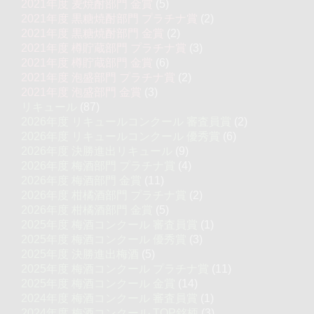
2021年度 麦焼酎部門 金賞
(5)
2021年度 黒糖焼酎部門 プラチナ賞
(2)
2021年度 黒糖焼酎部門 金賞
(2)
2021年度 樽貯蔵部門 プラチナ賞
(3)
2021年度 樽貯蔵部門 金賞
(6)
2021年度 泡盛部門 プラチナ賞
(2)
2021年度 泡盛部門 金賞
(3)
リキュール
(87)
2026年度 リキュールコンクール 審査員賞
(2)
2026年度 リキュールコンクール 優秀賞
(6)
2026年度 決勝進出リキュール
(9)
2026年度 梅酒部門 プラチナ賞
(4)
2026年度 梅酒部門 金賞
(11)
2026年度 柑橘酒部門 プラチナ賞
(2)
2026年度 柑橘酒部門 金賞
(5)
2025年度 梅酒コンクール 審査員賞
(1)
2025年度 梅酒コンクール 優秀賞
(3)
2025年度 決勝進出梅酒
(5)
2025年度 梅酒コンクール プラチナ賞
(11)
2025年度 梅酒コンクール 金賞
(14)
2024年度 梅酒コンクール 審査員賞
(1)
2024年度 梅酒コンクール TOP銘柄
(3)