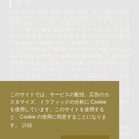
タグ
2026
(413)
2025
(448)
2024
(493)
2023
(454)
2022
(430)
2021
(370)
2020
(271)
2019
(235)
2018
(211)
2017
(180)
プレジデント賞
(14)
アリアンス ガストロ
ノミー賞
(5)
審査員賞
(94)
プラチナ賞
(927)
金賞
(1743)
純米酒
(347)
特別純米酒
(103)
純米吟醸酒
(336)
純米大吟醸酒
(682)
大吟醸酒
(65)
原酒
(172)
に
ごり
(12)
発泡
(69)
貴醸酒
(26)
古酒
(64)
生酛
(80)
山廃
(64)
菩提酛
(4)
水酛
(3)
速醸
(34)
酸基醴酛
(2)
樽酒
(3)
長期熟成酒
(11)
山田錦
(579)
雄町
(102)
出羽燦々
(19)
五百万石
(93)
美山錦
(65)
芋焼酎
(73)
米焼酎
(42)
麦焼
酎
(59)
黒糖焼酎
(17)
そば焼酎
(2)
粕取焼酎
(11)
胡麻
焼酎
(2)
人参焼酎
(2)
栗焼酎
(1)
泡盛
(26)
泡盛ベース
リキュール
(1)
バラエティー
(1)
バラエティー焼酎
(1)
このサイトでは、サービスの配信、広告のカ
ホワイトリカー
(1)
ブレンド焼酎
(4)
フレーバー
(1)
樽
貯蔵
(32)
スピリッツ
(11)
梅酒
(80)
蒸留梅酒
(16)
醸造
スタマイズ、トラフィックの分析に Cookie
梅酒
(33)
本格焼酎梅酒
(13)
ベース混合梅酒
(6)
ブレン
を使用しています。このサイトを使用する
ド梅酒
(13)
柑橘酒
(7)
柚子
(7)
白ワイン
(14)
赤ワイン
と、Cookie の使用に同意することになりま
(3)
甲州
(14)
マスカット・ベーリーA
(3)
す。
詳細
北海道
(13)
青森県
(44)
岩手県
(41)
宮城県
(128)
秋田
県
(65)
山形県
(83)
福島県
(49)
茨城県
(32)
栃木県
(39)