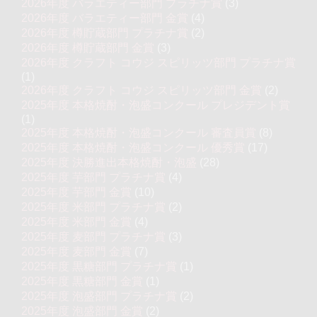
2026年度 バラエティー部門 プラチナ賞
(3)
2026年度 バラエティー部門 金賞
(4)
2026年度 樽貯蔵部門 プラチナ賞
(2)
2026年度 樽貯蔵部門 金賞
(3)
2026年度 クラフト コウジ スピリッツ部門 プラチナ賞
(1)
2026年度 クラフト コウジ スピリッツ部門 金賞
(2)
2025年度 本格焼酎・泡盛コンクール プレジデント賞
(1)
2025年度 本格焼酎・泡盛コンクール 審査員賞
(8)
2025年度 本格焼酎・泡盛コンクール 優秀賞
(17)
2025年度 決勝進出本格焼酎・泡盛
(28)
2025年度 芋部門 プラチナ賞
(4)
2025年度 芋部門 金賞
(10)
2025年度 米部門 プラチナ賞
(2)
2025年度 米部門 金賞
(4)
2025年度 麦部門 プラチナ賞
(3)
2025年度 麦部門 金賞
(7)
2025年度 黒糖部門 プラチナ賞
(1)
2025年度 黒糖部門 金賞
(1)
2025年度 泡盛部門 プラチナ賞
(2)
2025年度 泡盛部門 金賞
(2)