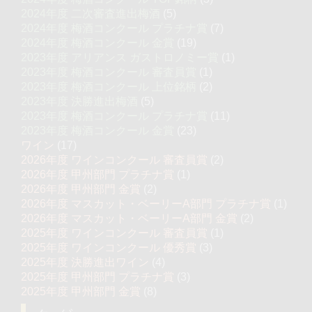
2024年度 二次審査進出梅酒
(5)
2024年度 梅酒コンクール プラチナ賞
(7)
2024年度 梅酒コンクール 金賞
(19)
2023年度 アリアンス ガストロノミー賞
(1)
2023年度 梅酒コンクール 審査員賞
(1)
2023年度 梅酒コンクール 上位銘柄
(2)
2023年度 決勝進出梅酒
(5)
2023年度 梅酒コンクール プラチナ賞
(11)
2023年度 梅酒コンクール 金賞
(23)
ワイン
(17)
2026年度 ワインコンクール 審査員賞
(2)
2026年度 甲州部門 プラチナ賞
(1)
2026年度 甲州部門 金賞
(2)
2026年度 マスカット・ベーリーA部門 プラチナ賞
(1)
2026年度 マスカット・ベーリーA部門 金賞
(2)
2025年度 ワインコンクール 審査員賞
(1)
2025年度 ワインコンクール 優秀賞
(3)
2025年度 決勝進出ワイン
(4)
2025年度 甲州部門 プラチナ賞
(3)
2025年度 甲州部門 金賞
(8)