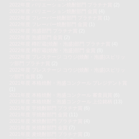
2022年度 バリエーション焼酎部門 プラチナ賞
(2)
2022年度 バリエーション焼酎部門 金賞
(4)
2022年度 フレーバー焼酎部門 プラチナ賞
(1)
2022年度 フレーバー焼酎部門 金賞
(1)
2022年度 泡盛部門 プラチナ賞
(2)
2022年度 泡盛部門 金賞
(2)
2022年度 樽貯蔵(焼酎・泡盛)部門 プラチナ賞
(4)
2022年度 樽貯蔵(焼酎・泡盛)部門 金賞
(8)
2022年度 プレステージ コウジ(焼酎・泡盛)スピリッ
ツ部門 プラチナ賞
(2)
2022年度 プレステージ コウジ(焼酎・泡盛)スピリッ
ツ部門 金賞
(3)
2021年度 本格焼酎・泡盛コンクール プレジデント賞
(1)
2021年度 本格焼酎・泡盛コンクール 審査員賞
(6)
2021年度 本格焼酎・泡盛コンクール 上位銘柄
(13)
2021年度 芋焼酎部門 プラチナ賞
(6)
2021年度 芋焼酎部門 金賞
(11)
2021年度 米焼酎部門 プラチナ賞
(4)
2021年度 米焼酎部門 金賞
(7)
2021年度 麦焼酎部門 プラチナ賞
(3)