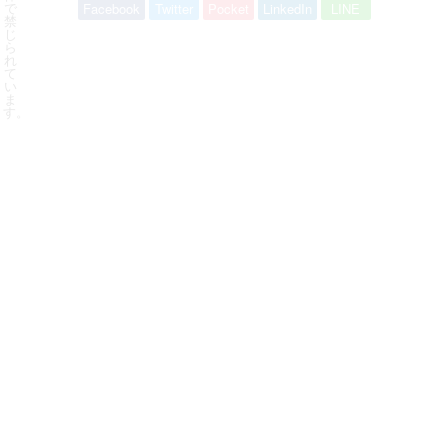
Facebook
Twitter
Pocket
LinkedIn
LINE
で
禁
じ
ら
れ
て
い
ま
す。