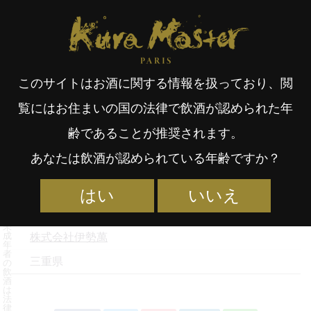
Kura Master Paris
受賞酒検索
受賞蔵元一覧
受賞酒取扱店
Fr
日
2025年度 アリアンス
このサイトはお酒に関する情報を扱っており、閲
an
本
ガストロノミー賞
覧にはお住まいの国の法律で飲酒が認められた年
齢であることが推奨されます。
銘柄名
çai
語
あなたは飲酒が認められている年齢ですか？
蔵元名
都道府県
はい
いいえ
s
おかげさま大吟醸
未
成
株式会社伊勢萬
年
者
三重県
の
飲
酒
は
法
律