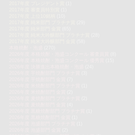
2017年度 プレジデント賞
(1)
2017年度 審査員特別賞
(1)
2017年度 上位10銘柄
(10)
2017年度 純米部門 プラチナ賞
(29)
2017年度 純米部門 金賞
(65)
2017年度 純米大吟醸部門 プラチナ賞
(28)
2017年度 純米大吟醸部門 金賞
(58)
本格焼酎・泡盛
(270)
2026年度 本格焼酎・泡盛コンクール 審査員賞
(8)
2026年度 本格焼酎・泡盛コンクール 優秀賞
(15)
2026年度 決勝進出本格焼酎・泡盛
(24)
2026年度 芋焼酎部門 プラチナ賞
(3)
2026年度 芋焼酎部門 金賞
(7)
2026年度 米焼酎部門 プラチナ賞
(1)
2026年度 米焼酎部門 金賞
(2)
2026年度 麦焼酎部門 プラチナ賞
(2)
2026年度 麦焼酎部門 金賞
(4)
2026年度 黒糖焼酎部門 プラチナ賞
(1)
2026年度 黒糖焼酎部門 金賞
(1)
2026年度 泡盛部門 プラチナ賞
(1)
2026年度 泡盛部門 金賞
(2)