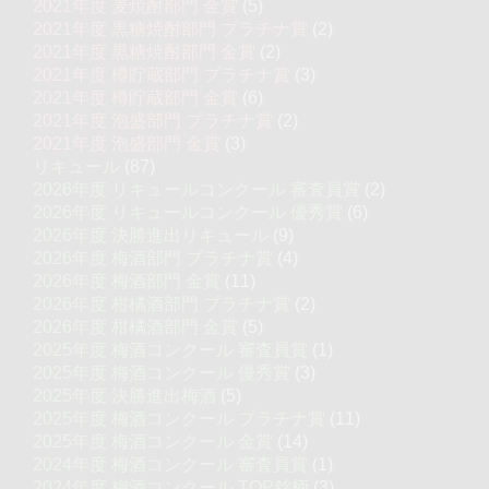
2021年度 麦焼酎部門 金賞
(5)
2021年度 黒糖焼酎部門 プラチナ賞
(2)
2021年度 黒糖焼酎部門 金賞
(2)
2021年度 樽貯蔵部門 プラチナ賞
(3)
2021年度 樽貯蔵部門 金賞
(6)
2021年度 泡盛部門 プラチナ賞
(2)
2021年度 泡盛部門 金賞
(3)
リキュール
(87)
2026年度 リキュールコンクール 審査員賞
(2)
2026年度 リキュールコンクール 優秀賞
(6)
2026年度 決勝進出リキュール
(9)
2026年度 梅酒部門 プラチナ賞
(4)
2026年度 梅酒部門 金賞
(11)
2026年度 柑橘酒部門 プラチナ賞
(2)
2026年度 柑橘酒部門 金賞
(5)
2025年度 梅酒コンクール 審査員賞
(1)
2025年度 梅酒コンクール 優秀賞
(3)
2025年度 決勝進出梅酒
(5)
2025年度 梅酒コンクール プラチナ賞
(11)
2025年度 梅酒コンクール 金賞
(14)
2024年度 梅酒コンクール 審査員賞
(1)
2024年度 梅酒コンクール TOP銘柄
(3)