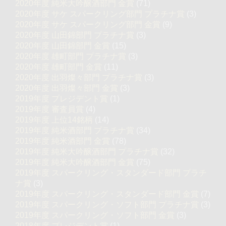
2020年度 純米大吟醸酒部門 金賞
(71)
2020年度 サケ スパークリング部門 プラチナ賞
(3)
2020年度 サケ スパークリング部門 金賞
(9)
2020年度 山田錦部門 プラチナ賞
(3)
2020年度 山田錦部門 金賞
(15)
2020年度 雄町部門 プラチナ賞
(3)
2020年度 雄町部門 金賞
(11)
2020年度 出羽燦々部門 プラチナ賞
(3)
2020年度 出羽燦々部門 金賞
(3)
2019年度 プレジデント賞
(1)
2019年度 審査員賞
(4)
2019年度 上位14銘柄
(14)
2019年度 純米酒部門 プラチナ賞
(34)
2019年度 純米酒部門 金賞
(78)
2019年度 純米大吟醸酒部門 プラチナ賞
(32)
2019年度 純米大吟醸酒部門 金賞
(75)
2019年度 スパークリング・スタンダード部門 プラチ
ナ賞
(3)
2019年度 スパークリング・スタンダード部門 金賞
(7)
2019年度 スパークリング・ソフト部門 プラチナ賞
(3)
2019年度 スパークリング・ソフト部門 金賞
(3)
2018年度 プレジデント賞
(1)