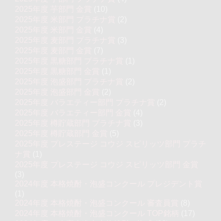
2025年度 芋部門 金賞
(10)
2025年度 米部門 プラチナ賞
(2)
2025年度 米部門 金賞
(4)
2025年度 麦部門 プラチナ賞
(3)
2025年度 麦部門 金賞
(7)
2025年度 黒糖部門 プラチナ賞
(1)
2025年度 黒糖部門 金賞
(1)
2025年度 泡盛部門 プラチナ賞
(2)
2025年度 泡盛部門 金賞
(2)
2025年度 バラエティー部門 プラチナ賞
(2)
2025年度 バラエティー部門 金賞
(4)
2025年度 樽貯蔵部門 プラチナ賞
(3)
2025年度 樽貯蔵部門 金賞
(5)
2025年度 プレステージ コウジ スピリッツ部門 プラチ
ナ賞
(1)
2025年度 プレステージ コウジ スピリッツ部門 金賞
(3)
2024年度 本格焼酎・泡盛コンクール プレジデント賞
(1)
2024年度 本格焼酎・泡盛コンクール 審査員賞
(8)
2024年度 本格焼酎・泡盛コンクール TOP銘柄
(17)