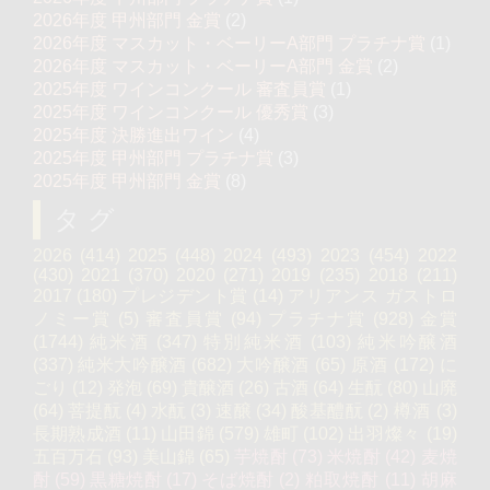
2026年度 甲州部門 金賞
(2)
2026年度 マスカット・ベーリーA部門 プラチナ賞
(1)
2026年度 マスカット・ベーリーA部門 金賞
(2)
2025年度 ワインコンクール 審査員賞
(1)
2025年度 ワインコンクール 優秀賞
(3)
2025年度 決勝進出ワイン
(4)
2025年度 甲州部門 プラチナ賞
(3)
2025年度 甲州部門 金賞
(8)
タグ
2026
(414)
2025
(448)
2024
(493)
2023
(454)
2022
(430)
2021
(370)
2020
(271)
2019
(235)
2018
(211)
2017
(180)
プレジデント賞
(14)
アリアンス ガストロ
ノミー賞
(5)
審査員賞
(94)
プラチナ賞
(928)
金賞
(1744)
純米酒
(347)
特別純米酒
(103)
純米吟醸酒
(337)
純米大吟醸酒
(682)
大吟醸酒
(65)
原酒
(172)
に
ごり
(12)
発泡
(69)
貴醸酒
(26)
古酒
(64)
生酛
(80)
山廃
(64)
菩提酛
(4)
水酛
(3)
速醸
(34)
酸基醴酛
(2)
樽酒
(3)
長期熟成酒
(11)
山田錦
(579)
雄町
(102)
出羽燦々
(19)
五百万石
(93)
美山錦
(65)
芋焼酎
(73)
米焼酎
(42)
麦焼
酎
(59)
黒糖焼酎
(17)
そば焼酎
(2)
粕取焼酎
(11)
胡麻