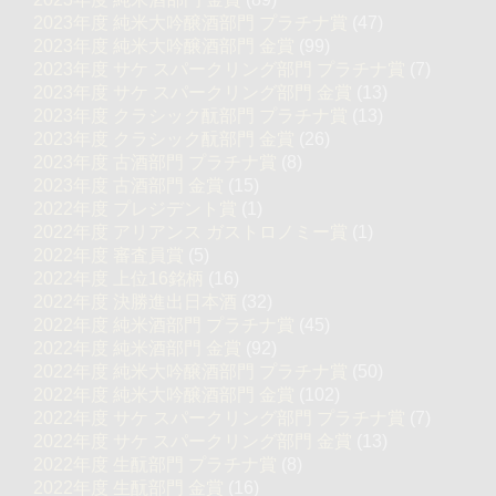
2023年度 純米大吟醸酒部門 プラチナ賞
(47)
2023年度 純米大吟醸酒部門 金賞
(99)
2023年度 サケ スパークリング部門 プラチナ賞
(7)
2023年度 サケ スパークリング部門 金賞
(13)
2023年度 クラシック酛部門 プラチナ賞
(13)
2023年度 クラシック酛部門 金賞
(26)
2023年度 古酒部門 プラチナ賞
(8)
2023年度 古酒部門 金賞
(15)
2022年度 プレジデント賞
(1)
2022年度 アリアンス ガストロノミー賞
(1)
2022年度 審査員賞
(5)
2022年度 上位16銘柄
(16)
2022年度 決勝進出日本酒
(32)
2022年度 純米酒部門 プラチナ賞
(45)
2022年度 純米酒部門 金賞
(92)
2022年度 純米大吟醸酒部門 プラチナ賞
(50)
2022年度 純米大吟醸酒部門 金賞
(102)
2022年度 サケ スパークリング部門 プラチナ賞
(7)
2022年度 サケ スパークリング部門 金賞
(13)
2022年度 生酛部門 プラチナ賞
(8)
2022年度 生酛部門 金賞
(16)