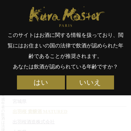
Kura Master Paris
受賞酒検索
受賞蔵元一覧
受賞酒取扱店
Fr
日
2026年度 古酒部門 金賞
このサイトはお酒に関する情報を扱っており、閲
an
本
覧にはお住まいの国の法律で飲酒が認められた年
銘柄名
齢であることが推奨されます。
çai
語
蔵元名
あなたは飲酒が認められている年齢ですか？
都道府県
超特選純米大吟醸 残響 2020
はい
いいえ
s
株式会社新澤醸造店
未
成
宮城県
年
者
の
出羽桜 貴醸酒 MATURED
飲
酒
出羽桜酒造株式会社
は
法
律