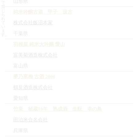
山形県
で
禁
じ
純米吟醸古酒 甲子 汲古
ら
れ
株式会社飯沼本家
て
い
ま
千葉県
す。
羽根屋 純米大吟醸 愛山
富美菊酒造株式会社
富山県
夢乃寒梅 古酒 2000
鶴見酒造株式会社
愛知県
竹泉 秘蔵10年 熟成酒 生酛 幸の鳥
田治米合名会社
兵庫県