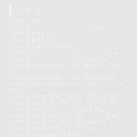
カテゴリー
日本酒
(1,911)
2026年度 アリアンス ガストロノミー賞
(1)
2026年度 審査員賞
(9)
2026年度 優秀賞
(30)
2026年度 決勝進出日本酒
(55)
2026年度 サケ スパークリング部門 プラチナ賞
(5)
2026年度 サケ スパークリング部門 金賞
(11)
2026年度 純米大吟醸酒（1-35%）部門 プラチナ賞
(12)
2026年度 純米大吟醸酒（1-35%）部門 金賞
(29)
2026年度 純米大吟醸酒（36-50%）部門 プラチナ賞
(37)
2026年度 純米大吟醸酒（36-50%）部門 金賞
(68)
2026年度 純米酒（51-65%）部門 プラチナ賞
(32)
2026年度 純米酒（51-65%）部門 金賞
(65)
2026年度 純米酒（66-100%）部門 プラチナ賞
(6)
2026年度 純米酒（66-100%）部門 金賞
(11)
2026年度 大吟醸酒部門 プラチナ賞
(6)
2026年度 大吟醸酒部門 金賞
(19)