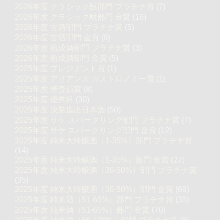
2026年度 クラシック酛部門 プラチナ賞
(7)
2026年度 クラシック酛部門 金賞
(16)
2026年度 古酒部門 プラチナ賞
(5)
2026年度 古酒部門 金賞
(9)
2026年度 熟成酒部門 プラチナ賞
(3)
2026年度 熟成酒部門 金賞
(5)
2025年度 プレジデント賞
(1)
2025年度 アリアンス ガストロノミー賞
(1)
2025年度 審査員賞
(8)
2025年度 優秀賞
(30)
2025年度 決勝進出日本酒
(50)
2025年度 サケ スパークリング部門 プラチナ賞
(7)
2025年度 サケ スパークリング部門 金賞
(12)
2025年度 純米大吟醸酒（1-35%）部門 プラチナ賞
(14)
2025年度 純米大吟醸酒（1-35%）部門 金賞
(27)
2025年度 純米大吟醸酒（36-50%）部門 プラチナ賞
(35)
2025年度 純米大吟醸酒（36-50%）部門 金賞
(69)
2025年度 純米酒（51-65%）部門 プラチナ賞
(35)
2025年度 純米酒（51-65%）部門 金賞
(70)