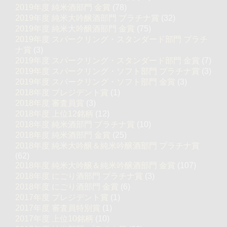
2019年度 純米酒部門 金賞
(78)
2019年度 純米大吟醸酒部門 プラチナ賞
(32)
2019年度 純米大吟醸酒部門 金賞
(75)
2019年度 スパークリング・スタンダード部門 プラチ
ナ賞
(3)
2019年度 スパークリング・スタンダード部門 金賞
(7)
2019年度 スパークリング・ソフト部門 プラチナ賞
(3)
2019年度 スパークリング・ソフト部門 金賞
(3)
2018年度 プレジデント賞
(1)
2018年度 審査員賞
(3)
2018年度 上位12銘柄
(12)
2018年度 純米酒部門 プラチナ賞
(10)
2018年度 純米酒部門 金賞
(25)
2018年度 純米大吟醸＆純米吟醸酒部門 プラチナ賞
(62)
2018年度 純米大吟醸＆純米吟醸酒部門 金賞
(107)
2018年度 にごり酒部門 プラチナ賞
(3)
2018年度 にごり酒部門 金賞
(6)
2017年度 プレジデント賞
(1)
2017年度 審査員特別賞
(1)
2017年度 上位10銘柄
(10)