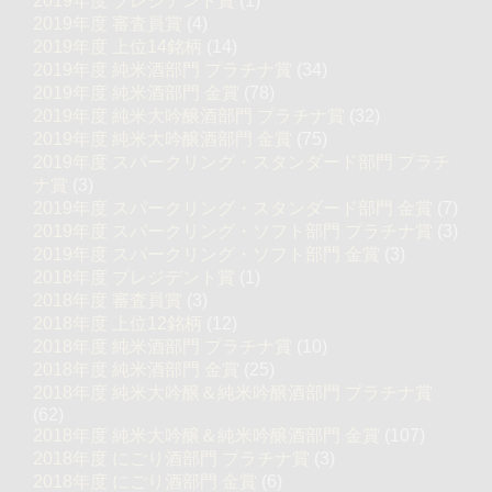
2019年度 プレジデント賞
(1)
2019年度 審査員賞
(4)
2019年度 上位14銘柄
(14)
2019年度 純米酒部門 プラチナ賞
(34)
2019年度 純米酒部門 金賞
(78)
2019年度 純米大吟醸酒部門 プラチナ賞
(32)
2019年度 純米大吟醸酒部門 金賞
(75)
2019年度 スパークリング・スタンダード部門 プラチ
ナ賞
(3)
2019年度 スパークリング・スタンダード部門 金賞
(7)
2019年度 スパークリング・ソフト部門 プラチナ賞
(3)
2019年度 スパークリング・ソフト部門 金賞
(3)
2018年度 プレジデント賞
(1)
2018年度 審査員賞
(3)
2018年度 上位12銘柄
(12)
2018年度 純米酒部門 プラチナ賞
(10)
2018年度 純米酒部門 金賞
(25)
2018年度 純米大吟醸＆純米吟醸酒部門 プラチナ賞
(62)
2018年度 純米大吟醸＆純米吟醸酒部門 金賞
(107)
2018年度 にごり酒部門 プラチナ賞
(3)
2018年度 にごり酒部門 金賞
(6)