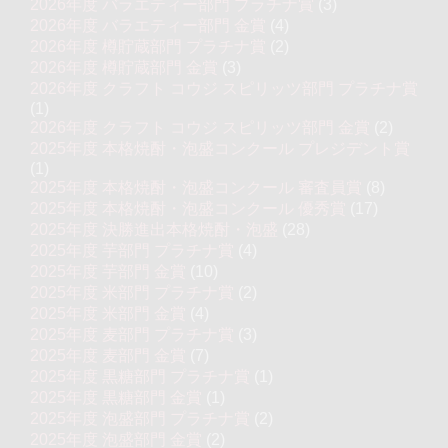
2026年度 バラエティー部門 プラチナ賞
(3)
2026年度 バラエティー部門 金賞
(4)
2026年度 樽貯蔵部門 プラチナ賞
(2)
2026年度 樽貯蔵部門 金賞
(3)
2026年度 クラフト コウジ スピリッツ部門 プラチナ賞
(1)
2026年度 クラフト コウジ スピリッツ部門 金賞
(2)
2025年度 本格焼酎・泡盛コンクール プレジデント賞
(1)
2025年度 本格焼酎・泡盛コンクール 審査員賞
(8)
2025年度 本格焼酎・泡盛コンクール 優秀賞
(17)
2025年度 決勝進出本格焼酎・泡盛
(28)
2025年度 芋部門 プラチナ賞
(4)
2025年度 芋部門 金賞
(10)
2025年度 米部門 プラチナ賞
(2)
2025年度 米部門 金賞
(4)
2025年度 麦部門 プラチナ賞
(3)
2025年度 麦部門 金賞
(7)
2025年度 黒糖部門 プラチナ賞
(1)
2025年度 黒糖部門 金賞
(1)
2025年度 泡盛部門 プラチナ賞
(2)
2025年度 泡盛部門 金賞
(2)