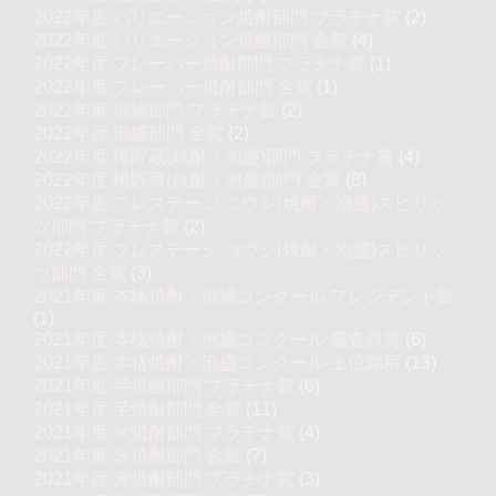
2022年度 バリエーション焼酎部門 プラチナ賞
(2)
2022年度 バリエーション焼酎部門 金賞
(4)
2022年度 フレーバー焼酎部門 プラチナ賞
(1)
2022年度 フレーバー焼酎部門 金賞
(1)
2022年度 泡盛部門 プラチナ賞
(2)
2022年度 泡盛部門 金賞
(2)
2022年度 樽貯蔵(焼酎・泡盛)部門 プラチナ賞
(4)
2022年度 樽貯蔵(焼酎・泡盛)部門 金賞
(8)
2022年度 プレステージ コウジ(焼酎・泡盛)スピリッ
ツ部門 プラチナ賞
(2)
2022年度 プレステージ コウジ(焼酎・泡盛)スピリッ
ツ部門 金賞
(3)
2021年度 本格焼酎・泡盛コンクール プレジデント賞
(1)
2021年度 本格焼酎・泡盛コンクール 審査員賞
(6)
2021年度 本格焼酎・泡盛コンクール 上位銘柄
(13)
2021年度 芋焼酎部門 プラチナ賞
(6)
2021年度 芋焼酎部門 金賞
(11)
2021年度 米焼酎部門 プラチナ賞
(4)
2021年度 米焼酎部門 金賞
(7)
2021年度 麦焼酎部門 プラチナ賞
(3)