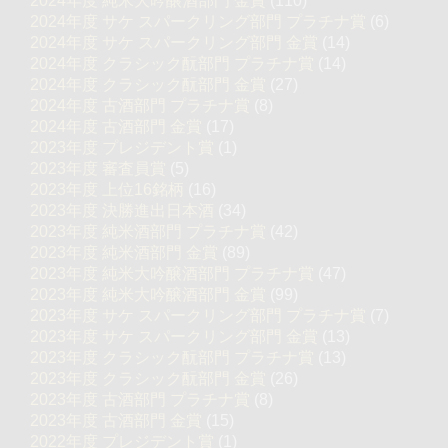
2024年度 純米大吟醸酒部門 金賞
(110)
2024年度 サケ スパークリング部門 プラチナ賞
(6)
2024年度 サケ スパークリング部門 金賞
(14)
2024年度 クラシック酛部門 プラチナ賞
(14)
2024年度 クラシック酛部門 金賞
(27)
2024年度 古酒部門 プラチナ賞
(8)
2024年度 古酒部門 金賞
(17)
2023年度 プレジデント賞
(1)
2023年度 審査員賞
(5)
2023年度 上位16銘柄
(16)
2023年度 決勝進出日本酒
(34)
2023年度 純米酒部門 プラチナ賞
(42)
2023年度 純米酒部門 金賞
(89)
2023年度 純米大吟醸酒部門 プラチナ賞
(47)
2023年度 純米大吟醸酒部門 金賞
(99)
2023年度 サケ スパークリング部門 プラチナ賞
(7)
2023年度 サケ スパークリング部門 金賞
(13)
2023年度 クラシック酛部門 プラチナ賞
(13)
2023年度 クラシック酛部門 金賞
(26)
2023年度 古酒部門 プラチナ賞
(8)
2023年度 古酒部門 金賞
(15)
2022年度 プレジデント賞
(1)