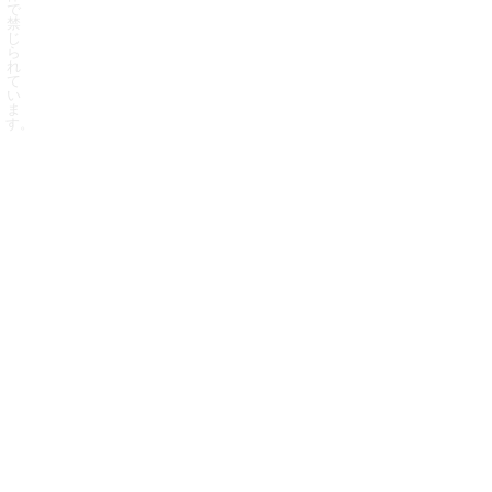
で
禁
じ
ら
れ
て
い
ま
す。