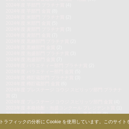
2024年度 芋部門 プラチナ賞
(4)
2024年度 芋部門 金賞
(8)
2024年度 米部門 プラチナ賞
(2)
2024年度 米部門 金賞
(5)
2024年度 麦部門 プラチナ賞
(3)
2024年度 麦部門 金賞
(7)
2024年度 黒糖部門 プラチナ賞
(2)
2024年度 黒糖部門 金賞
(2)
2024年度 泡盛部門 プラチナ賞
(3)
2024年度 泡盛部門 金賞
(7)
2024年度 バラエティー部門 プラチナ賞
(2)
2024年度 バラエティー部門 金賞
(5)
2024年度 樽貯蔵部門 プラチナ賞
(3)
2024年度 樽貯蔵部門 金賞
(6)
2024年度 プレステージ コウジ スピリッツ部門 プラチナ
賞
(2)
2024年度 プレステージ コウジ スピリッツ部門 金賞
(4)
2023年度 本格焼酎・泡盛コンクール プレジデント賞
(1)
2023年度 本格焼酎・泡盛コンクール 審査員賞
(8)
2023年度 本格焼酎・泡盛コンクール 上位銘柄
(16)
ィックの分析に Cookie を使用しています。このサイトを使
2023年度 決勝進出本格焼酎・泡盛
(30)