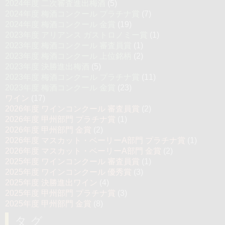
2024年度 二次審査進出梅酒
(5)
2024年度 梅酒コンクール プラチナ賞
(7)
2024年度 梅酒コンクール 金賞
(19)
2023年度 アリアンス ガストロノミー賞
(1)
2023年度 梅酒コンクール 審査員賞
(1)
2023年度 梅酒コンクール 上位銘柄
(2)
2023年度 決勝進出梅酒
(5)
2023年度 梅酒コンクール プラチナ賞
(11)
2023年度 梅酒コンクール 金賞
(23)
ワイン
(17)
2026年度 ワインコンクール 審査員賞
(2)
2026年度 甲州部門 プラチナ賞
(1)
2026年度 甲州部門 金賞
(2)
2026年度 マスカット・ベーリーA部門 プラチナ賞
(1)
2026年度 マスカット・ベーリーA部門 金賞
(2)
2025年度 ワインコンクール 審査員賞
(1)
2025年度 ワインコンクール 優秀賞
(3)
2025年度 決勝進出ワイン
(4)
2025年度 甲州部門 プラチナ賞
(3)
2025年度 甲州部門 金賞
(8)
タグ