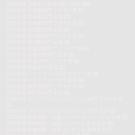
2026年度 決勝進出本格焼酎・泡盛
(24)
2026年度 芋焼酎部門 プラチナ賞
(3)
2026年度 芋焼酎部門 金賞
(7)
2026年度 米焼酎部門 プラチナ賞
(1)
2026年度 米焼酎部門 金賞
(2)
2026年度 麦焼酎部門 プラチナ賞
(2)
2026年度 麦焼酎部門 金賞
(4)
2026年度 黒糖焼酎部門 プラチナ賞
(1)
2026年度 黒糖焼酎部門 金賞
(1)
2026年度 泡盛部門 プラチナ賞
(1)
2026年度 泡盛部門 金賞
(2)
2026年度 バラエティー部門 プラチナ賞
(3)
2026年度 バラエティー部門 金賞
(4)
2026年度 樽貯蔵部門 プラチナ賞
(2)
2026年度 樽貯蔵部門 金賞
(3)
2026年度 クラフト コウジ スピリッツ部門 プラチナ賞
(1)
2026年度 クラフト コウジ スピリッツ部門 金賞
(2)
2025年度 本格焼酎・泡盛コンクール プレジデント賞
(1)
2025年度 本格焼酎・泡盛コンクール 審査員賞
(8)
2025年度 本格焼酎・泡盛コンクール 優秀賞
(17)