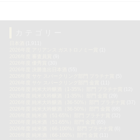
カテゴリー
日本酒
(1,911)
2026年度 アリアンス ガストロノミー賞
(1)
2026年度 審査員賞
(9)
2026年度 優秀賞
(30)
2026年度 決勝進出日本酒
(55)
2026年度 サケ スパークリング部門 プラチナ賞
(5)
2026年度 サケ スパークリング部門 金賞
(11)
2026年度 純米大吟醸酒（1-35%）部門 プラチナ賞
(12)
2026年度 純米大吟醸酒（1-35%）部門 金賞
(29)
2026年度 純米大吟醸酒（36-50%）部門 プラチナ賞
(37)
2026年度 純米大吟醸酒（36-50%）部門 金賞
(68)
2026年度 純米酒（51-65%）部門 プラチナ賞
(32)
2026年度 純米酒（51-65%）部門 金賞
(65)
2026年度 純米酒（66-100%）部門 プラチナ賞
(6)
2026年度 純米酒（66-100%）部門 金賞
(11)