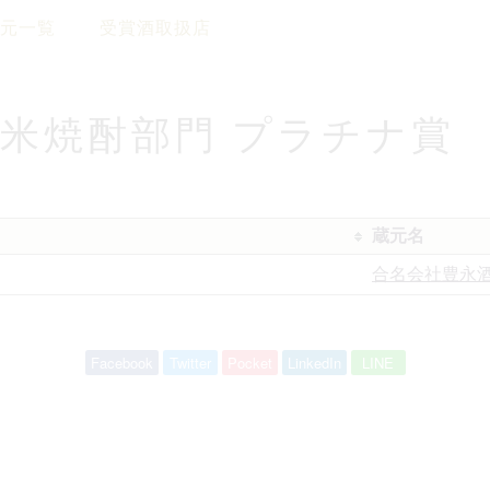
元一覧
受賞酒取扱店
度 米焼酎部門 プラチナ賞
蔵元名
合名会社豊永
Facebook
Twitter
Pocket
LinkedIn
LINE