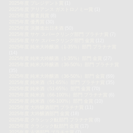
2025年度 プレジデント賞
(1)
2025年度 アリアンス ガストロノミー賞
(1)
2025年度 審査員賞
(8)
2025年度 優秀賞
(30)
2025年度 決勝進出日本酒
(50)
2025年度 サケ スパークリング部門 プラチナ賞
(7)
2025年度 サケ スパークリング部門 金賞
(12)
2025年度 純米大吟醸酒（1-35%）部門 プラチナ賞
(14)
2025年度 純米大吟醸酒（1-35%）部門 金賞
(27)
2025年度 純米大吟醸酒（36-50%）部門 プラチナ賞
(35)
2025年度 純米大吟醸酒（36-50%）部門 金賞
(69)
2025年度 純米酒（51-65%）部門 プラチナ賞
(35)
2025年度 純米酒（51-65%）部門 金賞
(70)
2025年度 純米酒（66-100%）部門 プラチナ賞
(6)
2025年度 純米酒（66-100%）部門 金賞
(10)
2025年度 大吟醸酒部門 プラチナ賞
(11)
2025年度 大吟醸酒部門 金賞
(18)
2025年度 クラシック酛部門 プラチナ賞
(8)
2025年度 クラシック酛部門 金賞
(17)
2025年度 古酒部門 プラチナ賞
(7)