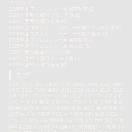
ワイン
(17)
2026年度 ワインコンクール 審査員賞
(2)
2026年度 甲州部門 プラチナ賞
(1)
2026年度 甲州部門 金賞
(2)
2026年度 マスカット・ベーリーA部門 プラチナ賞
(1)
2026年度 マスカット・ベーリーA部門 金賞
(2)
2025年度 ワインコンクール 審査員賞
(1)
2025年度 ワインコンクール 優秀賞
(3)
2025年度 決勝進出ワイン
(4)
2025年度 甲州部門 プラチナ賞
(3)
2025年度 甲州部門 金賞
(8)
タグ
2026
(414)
2025
(448)
2024
(493)
2023
(454)
2022
(430)
2021
(370)
2020
(271)
2019
(235)
2018
(211)
2017
(180)
プレジデント賞
(14)
アリアンス ガストロ
ノミー賞
(5)
審査員賞
(94)
プラチナ賞
(928)
金賞
(1744)
純米酒
(347)
特別純米酒
(103)
純米吟醸酒
(337)
純米大吟醸酒
(682)
大吟醸酒
(65)
原酒
(172)
に
ごり
(12)
発泡
(69)
貴醸酒
(26)
古酒
(64)
生酛
(80)
山廃
(64)
菩提酛
(4)
水酛
(3)
速醸
(34)
酸基醴酛
(2)
樽酒
(3)