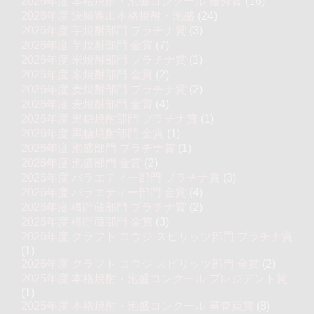
2026年度 本格焼酎・泡盛コンクール 優秀賞
(16)
2026年度 決勝進出本格焼酎・泡盛
(24)
2026年度 芋焼酎部門 プラチナ賞
(3)
2026年度 芋焼酎部門 金賞
(7)
2026年度 米焼酎部門 プラチナ賞
(1)
2026年度 米焼酎部門 金賞
(2)
2026年度 麦焼酎部門 プラチナ賞
(2)
2026年度 麦焼酎部門 金賞
(4)
2026年度 黒糖焼酎部門 プラチナ賞
(1)
2026年度 黒糖焼酎部門 金賞
(1)
2026年度 泡盛部門 プラチナ賞
(1)
2026年度 泡盛部門 金賞
(2)
2026年度 バラエティー部門 プラチナ賞
(3)
2026年度 バラエティー部門 金賞
(4)
2026年度 樽貯蔵部門 プラチナ賞
(2)
2026年度 樽貯蔵部門 金賞
(3)
2026年度 クラフト コウジ スピリッツ部門 プラチナ賞
(1)
2026年度 クラフト コウジ スピリッツ部門 金賞
(2)
2025年度 本格焼酎・泡盛コンクール プレジデント賞
(1)
2025年度 本格焼酎・泡盛コンクール 審査員賞
(8)