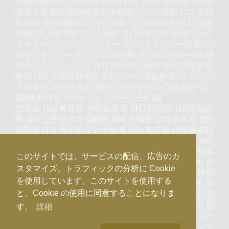
長期熟成酒
(11)
山田錦
(579)
雄町
(102)
出羽燦々
(19)
五百万石
(93)
美山錦
(65)
芋焼酎
(73)
米焼酎
(42)
麦焼
酎
(59)
黒糖焼酎
(17)
そば焼酎
(2)
粕取焼酎
(11)
胡麻
焼酎
(2)
人参焼酎
(2)
栗焼酎
(1)
泡盛
(26)
泡盛ベース
リキュール
(1)
バラエティー
(1)
バラエティー焼酎
(1)
ホワイトリカー
(1)
ブレンド焼酎
(4)
フレーバー
(1)
樽
貯蔵
(32)
スピリッツ
(11)
梅酒
(81)
蒸留梅酒
(16)
醸造
梅酒
(34)
本格焼酎梅酒
(13)
ベース混合梅酒
(6)
ブレン
ド梅酒
(13)
柑橘酒
(7)
柚子
(7)
白ワイン
(14)
赤ワイン
(3)
甲州
(14)
マスカット・ベーリーA
(3)
北海道
(13)
青森県
(44)
岩手県
(41)
宮城県
(128)
秋田
県
(65)
山形県
(83)
福島県
(49)
茨城県
(32)
栃木県
(39)
群馬県
(37)
埼玉県
(21)
千葉県
(35)
東京都
(45)
神奈川
県
(42)
新潟県
(97)
富山県
(39)
石川県
(46)
福井県
(46)
山梨県
(36)
長野県
(88)
岐阜県
(83)
静岡県
(59)
愛知県
このサイトでは、サービスの配信、広告のカ
(23)
三重県
(67)
滋賀県
(26)
京都府
(58)
大阪府
(18)
兵
スタマイズ、トラフィックの分析に Cookie
庫県
(138)
奈良県
(17)
和歌山県
(57)
鳥取県
(8)
島根県
を使用しています。このサイトを使用する
(36)
岡山県
(33)
広島県
(63)
山口県
(30)
徳島県
(8)
香
と、Cookie の使用に同意することになりま
川県
(9)
愛媛県
(32)
高知県
(54)
福岡県
(91)
佐賀県
(69)
長崎県
(18)
熊本県
(57)
大分県
(42)
宮崎県
(29)
鹿
す。
詳細
児島県
(78)
沖縄県
(28)
カリフォルニア
(7)
ニューヨー
ク
(5)
広西
(1)
江蘇省
(2)
フランス
(3)
台湾
(5)
シンガ