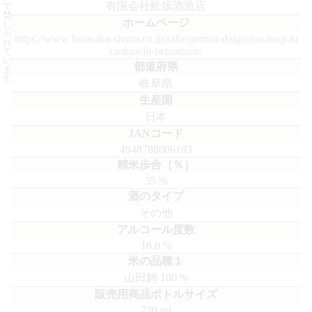
有限会社舩坂酒造店
で
禁
じ
ら
https://www.funasaka-shuzo.co.jp/sake/junmai-daiginjou-touji-hi
れ
raokaseiji-betuaturae/
て
い
ま
す。
岐阜県
日本
4948788006103
35
%
その他
16.0
%
山田錦
100
720
ml