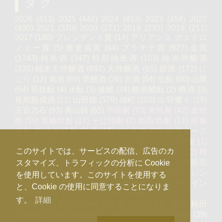
タグ
2026
(413)
2025
(448)
2024
(493)
2023
(454)
2022
(430)
2021
(370)
2020
(271)
2019
(235)
2018
(211)
2017
(180)
プレジデント賞
(14)
アリアンス ガストロ
ノミー賞
(5)
審査員賞
(94)
プラチナ賞
(927)
金賞
(1743)
純米酒
(347)
特別純米酒
(103)
純米吟醸酒
(336)
純米大吟醸酒
(682)
大吟醸酒
(65)
原酒
(172)
に
ごり
(12)
発泡
(69)
貴醸酒
(26)
古酒
(64)
生酛
(80)
山廃
(64)
菩提酛
(4)
水酛
(3)
速醸
(34)
酸基醴酛
(2)
樽酒
(3)
長期熟成酒
(11)
山田錦
(579)
雄町
(102)
出羽燦々
(19)
五百万石
(93)
美山錦
(65)
芋焼酎
(73)
米焼酎
(42)
麦焼
酎
(59)
黒糖焼酎
(17)
そば焼酎
(2)
粕取焼酎
(11)
胡麻
焼酎
(2)
人参焼酎
(2)
栗焼酎
(1)
泡盛
(26)
泡盛ベース
リキュール
(1)
バラエティー
(1)
バラエティー焼酎
(1)
このサイトでは、サービスの配信、広告のカ
ホワイトリカー
(1)
ブレンド焼酎
(4)
フレーバー
(1)
樽
貯蔵
(32)
スピリッツ
(11)
梅酒
(80)
蒸留梅酒
(16)
醸造
スタマイズ、トラフィックの分析に Cookie
梅酒
(33)
本格焼酎梅酒
(13)
ベース混合梅酒
(6)
ブレン
を使用しています。このサイトを使用する
ド梅酒
(13)
柑橘酒
(7)
柚子
(7)
白ワイン
(14)
赤ワイン
と、Cookie の使用に同意することになりま
(3)
甲州
(14)
マスカット・ベーリーA
(3)
す。
詳細
北海道
(13)
青森県
(44)
岩手県
(41)
宮城県
(128)
秋田
県
(65)
山形県
(83)
福島県
(49)
茨城県
(32)
栃木県
(39)