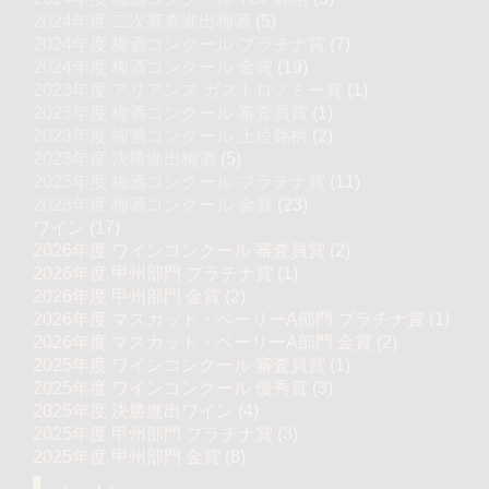
2024年度 二次審査進出梅酒
(5)
2024年度 梅酒コンクール プラチナ賞
(7)
2024年度 梅酒コンクール 金賞
(19)
2023年度 アリアンス ガストロノミー賞
(1)
2023年度 梅酒コンクール 審査員賞
(1)
2023年度 梅酒コンクール 上位銘柄
(2)
2023年度 決勝進出梅酒
(5)
2023年度 梅酒コンクール プラチナ賞
(11)
2023年度 梅酒コンクール 金賞
(23)
ワイン
(17)
2026年度 ワインコンクール 審査員賞
(2)
2026年度 甲州部門 プラチナ賞
(1)
2026年度 甲州部門 金賞
(2)
2026年度 マスカット・ベーリーA部門 プラチナ賞
(1)
2026年度 マスカット・ベーリーA部門 金賞
(2)
2025年度 ワインコンクール 審査員賞
(1)
2025年度 ワインコンクール 優秀賞
(3)
2025年度 決勝進出ワイン
(4)
2025年度 甲州部門 プラチナ賞
(3)
2025年度 甲州部門 金賞
(8)