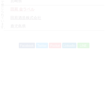
宮崎県
で
禁
じ
田苑 金ラベル
ら
れ
田苑酒造株式会社
て
い
ま
鹿児島県
す。
Facebook
Twitter
Pocket
LinkedIn
LINE