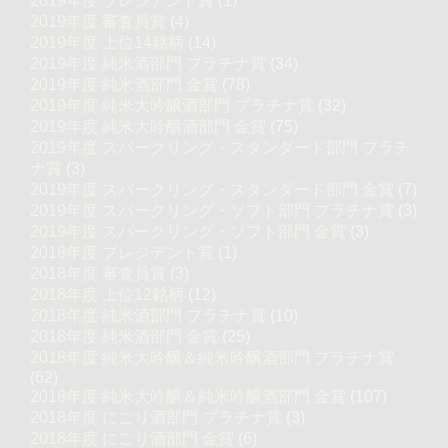
2019年度 プレジデント賞
(1)
2019年度 審査員賞
(4)
2019年度 上位14銘柄
(14)
2019年度 純米酒部門 プラチナ賞
(34)
2019年度 純米酒部門 金賞
(78)
2019年度 純米大吟醸酒部門 プラチナ賞
(32)
2019年度 純米大吟醸酒部門 金賞
(75)
2019年度 スパークリング・スタンダード部門 プラチ
ナ賞
(3)
2019年度 スパークリング・スタンダード部門 金賞
(7)
2019年度 スパークリング・ソフト部門 プラチナ賞
(3)
2019年度 スパークリング・ソフト部門 金賞
(3)
2018年度 プレジデント賞
(1)
2018年度 審査員賞
(3)
2018年度 上位12銘柄
(12)
2018年度 純米酒部門 プラチナ賞
(10)
2018年度 純米酒部門 金賞
(25)
2018年度 純米大吟醸＆純米吟醸酒部門 プラチナ賞
(62)
2018年度 純米大吟醸＆純米吟醸酒部門 金賞
(107)
2018年度 にごり酒部門 プラチナ賞
(3)
2018年度 にごり酒部門 金賞
(6)