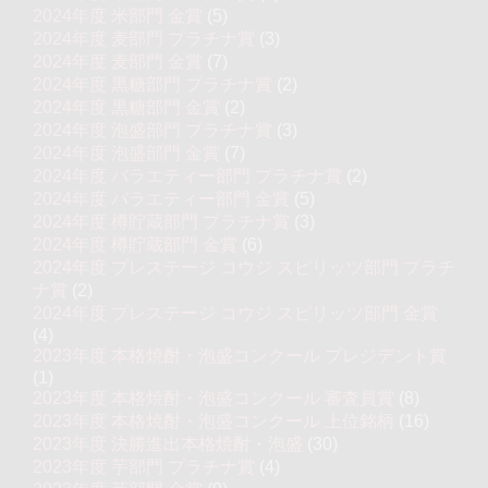
2024年度 米部門 金賞
(5)
2024年度 麦部門 プラチナ賞
(3)
2024年度 麦部門 金賞
(7)
2024年度 黒糖部門 プラチナ賞
(2)
2024年度 黒糖部門 金賞
(2)
2024年度 泡盛部門 プラチナ賞
(3)
2024年度 泡盛部門 金賞
(7)
2024年度 バラエティー部門 プラチナ賞
(2)
2024年度 バラエティー部門 金賞
(5)
2024年度 樽貯蔵部門 プラチナ賞
(3)
2024年度 樽貯蔵部門 金賞
(6)
2024年度 プレステージ コウジ スピリッツ部門 プラチ
ナ賞
(2)
2024年度 プレステージ コウジ スピリッツ部門 金賞
(4)
2023年度 本格焼酎・泡盛コンクール プレジデント賞
(1)
2023年度 本格焼酎・泡盛コンクール 審査員賞
(8)
2023年度 本格焼酎・泡盛コンクール 上位銘柄
(16)
2023年度 決勝進出本格焼酎・泡盛
(30)
2023年度 芋部門 プラチナ賞
(4)