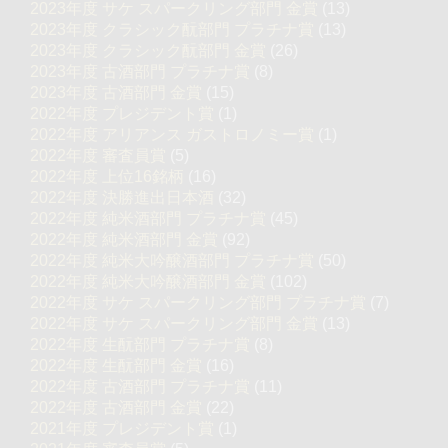
2023年度 サケ スパークリング部門 金賞
(13)
2023年度 クラシック酛部門 プラチナ賞
(13)
2023年度 クラシック酛部門 金賞
(26)
2023年度 古酒部門 プラチナ賞
(8)
2023年度 古酒部門 金賞
(15)
2022年度 プレジデント賞
(1)
2022年度 アリアンス ガストロノミー賞
(1)
2022年度 審査員賞
(5)
2022年度 上位16銘柄
(16)
2022年度 決勝進出日本酒
(32)
2022年度 純米酒部門 プラチナ賞
(45)
2022年度 純米酒部門 金賞
(92)
2022年度 純米大吟醸酒部門 プラチナ賞
(50)
2022年度 純米大吟醸酒部門 金賞
(102)
2022年度 サケ スパークリング部門 プラチナ賞
(7)
2022年度 サケ スパークリング部門 金賞
(13)
2022年度 生酛部門 プラチナ賞
(8)
2022年度 生酛部門 金賞
(16)
2022年度 古酒部門 プラチナ賞
(11)
2022年度 古酒部門 金賞
(22)
2021年度 プレジデント賞
(1)