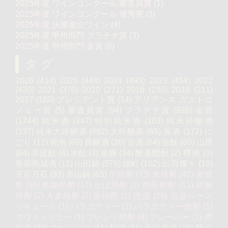
2025年度 ワインコンクール 審査員賞
(1)
2025年度 ワインコンクール 優秀賞
(3)
2025年度 決勝進出ワイン
(4)
2025年度 甲州部門 プラチナ賞
(3)
2025年度 甲州部門 金賞
(8)
タグ
2026
(414)
2025
(448)
2024
(493)
2023
(454)
2022
(430)
2021
(370)
2020
(271)
2019
(235)
2018
(211)
2017
(180)
プレジデント賞
(14)
アリアンス ガストロ
ノミー賞
(5)
審査員賞
(94)
プラチナ賞
(928)
金賞
(1744)
純米酒
(347)
特別純米酒
(103)
純米吟醸酒
(337)
純米大吟醸酒
(682)
大吟醸酒
(65)
原酒
(172)
に
ごり
(12)
発泡
(69)
貴醸酒
(26)
古酒
(64)
生酛
(80)
山廃
(64)
菩提酛
(4)
水酛
(3)
速醸
(34)
酸基醴酛
(2)
樽酒
(3)
長期熟成酒
(11)
山田錦
(579)
雄町
(102)
出羽燦々
(19)
五百万石
(93)
美山錦
(65)
芋焼酎
(73)
米焼酎
(42)
麦焼
酎
(59)
黒糖焼酎
(17)
そば焼酎
(2)
粕取焼酎
(11)
胡麻
焼酎
(2)
人参焼酎
(2)
栗焼酎
(1)
泡盛
(26)
泡盛ベース
リキュール
(1)
バラエティー
(1)
バラエティー焼酎
(1)
ホワイトリカー
(1)
ブレンド焼酎
(4)
フレーバー
(1)
樽
貯蔵
(32)
スピリッツ
(11)
梅酒
(81)
蒸留梅酒
(16)
醸造