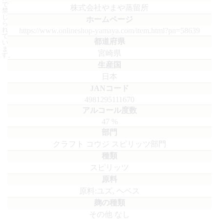
で
株式会社やまや蒸留所
禁
じ
ら
れ
https://www.onlineshop-yamaya.com/item.html?pn=58639
て
い
ま
宮崎県
す。
日本
4981295111670
47
%
クラフト コウジ スピリッツ部門
スピリッツ
原料:ユズ, ヘベス
その他 なし