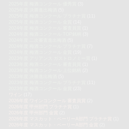
2025年度 梅酒コンクール 優秀賞
(3)
2025年度 決勝進出梅酒
(5)
2025年度 梅酒コンクール プラチナ賞
(11)
2025年度 梅酒コンクール 金賞
(14)
2024年度 梅酒コンクール 審査員賞
(1)
2024年度 梅酒コンクール TOP銘柄
(3)
2024年度 二次審査進出梅酒
(5)
2024年度 梅酒コンクール プラチナ賞
(7)
2024年度 梅酒コンクール 金賞
(19)
2023年度 アリアンス ガストロノミー賞
(1)
2023年度 梅酒コンクール 審査員賞
(1)
2023年度 梅酒コンクール 上位銘柄
(2)
2023年度 決勝進出梅酒
(5)
2023年度 梅酒コンクール プラチナ賞
(11)
2023年度 梅酒コンクール 金賞
(23)
ワイン
(17)
2026年度 ワインコンクール 審査員賞
(2)
2026年度 甲州部門 プラチナ賞
(1)
2026年度 甲州部門 金賞
(2)
2026年度 マスカット・ベーリーA部門 プラチナ賞
(1)
2026年度 マスカット・ベーリーA部門 金賞
(2)