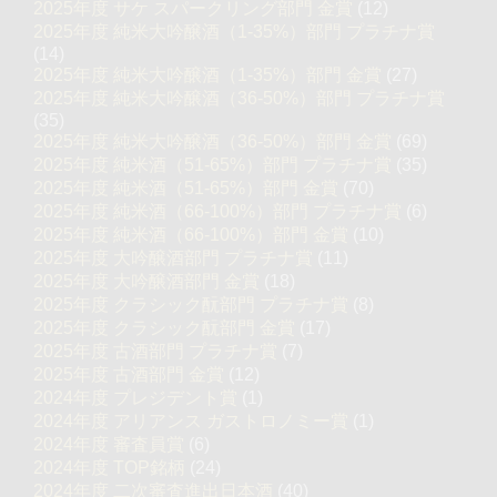
2025年度 サケ スパークリング部門 金賞
(12)
2025年度 純米大吟醸酒（1-35%）部門 プラチナ賞
(14)
2025年度 純米大吟醸酒（1-35%）部門 金賞
(27)
2025年度 純米大吟醸酒（36-50%）部門 プラチナ賞
(35)
2025年度 純米大吟醸酒（36-50%）部門 金賞
(69)
2025年度 純米酒（51-65%）部門 プラチナ賞
(35)
2025年度 純米酒（51-65%）部門 金賞
(70)
2025年度 純米酒（66-100%）部門 プラチナ賞
(6)
2025年度 純米酒（66-100%）部門 金賞
(10)
2025年度 大吟醸酒部門 プラチナ賞
(11)
2025年度 大吟醸酒部門 金賞
(18)
2025年度 クラシック酛部門 プラチナ賞
(8)
2025年度 クラシック酛部門 金賞
(17)
2025年度 古酒部門 プラチナ賞
(7)
2025年度 古酒部門 金賞
(12)
2024年度 プレジデント賞
(1)
2024年度 アリアンス ガストロノミー賞
(1)
2024年度 審査員賞
(6)
2024年度 TOP銘柄
(24)
2024年度 二次審査進出日本酒
(40)