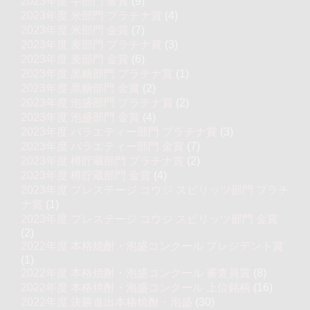
2023年度 芋部門 金賞
(9)
2023年度 米部門 プラチナ賞
(4)
2023年度 米部門 金賞
(7)
2023年度 麦部門 プラチナ賞
(3)
2023年度 麦部門 金賞
(6)
2023年度 黒糖部門 プラチナ賞
(1)
2023年度 黒糖部門 金賞
(2)
2023年度 泡盛部門 プラチナ賞
(2)
2023年度 泡盛部門 金賞
(4)
2023年度 バラエティー部門 プラチナ賞
(3)
2023年度 バラエティー部門 金賞
(7)
2023年度 樽貯蔵部門 プラチナ賞
(2)
2023年度 樽貯蔵部門 金賞
(4)
2023年度 プレステージ コウジ スピリッツ部門 プラチ
ナ賞
(1)
2023年度 プレステージ コウジ スピリッツ部門 金賞
(2)
2022年度 本格焼酎・泡盛コンクール プレジデント賞
(1)
2022年度 本格焼酎・泡盛コンクール 審査員賞
(8)
2022年度 本格焼酎・泡盛コンクール 上位銘柄
(16)
2022年度 決勝進出本格焼酎・泡盛
(30)