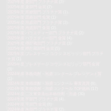
2025年度 麦部門 プラチナ賞
(3)
2025年度 麦部門 金賞
(7)
2025年度 黒糖部門 プラチナ賞
(1)
2025年度 黒糖部門 金賞
(1)
2025年度 泡盛部門 プラチナ賞
(2)
2025年度 泡盛部門 金賞
(2)
2025年度 バラエティー部門 プラチナ賞
(2)
2025年度 バラエティー部門 金賞
(4)
2025年度 樽貯蔵部門 プラチナ賞
(3)
2025年度 樽貯蔵部門 金賞
(5)
2025年度 プレステージ コウジ スピリッツ部門 プラチ
ナ賞
(1)
2025年度 プレステージ コウジ スピリッツ部門 金賞
(3)
2024年度 本格焼酎・泡盛コンクール プレジデント賞
(1)
2024年度 本格焼酎・泡盛コンクール 審査員賞
(8)
2024年度 本格焼酎・泡盛コンクール TOP銘柄
(17)
2024年度 二次審査進出本格焼酎・泡盛
(30)
2024年度 芋部門 プラチナ賞
(4)
2024年度 芋部門 金賞
(8)
2024年度 米部門 プラチナ賞
(2)