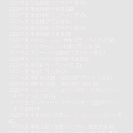
2022年度 芋焼酎部門 プラチナ賞
(5)
2022年度 芋焼酎部門 金賞
(10)
2022年度 米焼酎部門 プラチナ賞
(2)
2022年度 米焼酎部門 金賞
(4)
2022年度 麦焼酎部門 プラチナ賞
(5)
2022年度 麦焼酎部門 金賞
(9)
2022年度 バリエーション焼酎部門 プラチナ賞
(2)
2022年度 バリエーション焼酎部門 金賞
(4)
2022年度 フレーバー焼酎部門 プラチナ賞
(1)
2022年度 フレーバー焼酎部門 金賞
(1)
2022年度 泡盛部門 プラチナ賞
(2)
2022年度 泡盛部門 金賞
(2)
2022年度 樽貯蔵(焼酎・泡盛)部門 プラチナ賞
(4)
2022年度 樽貯蔵(焼酎・泡盛)部門 金賞
(8)
2022年度 プレステージ コウジ(焼酎・泡盛)スピリッ
ツ部門 プラチナ賞
(2)
2022年度 プレステージ コウジ(焼酎・泡盛)スピリッ
ツ部門 金賞
(3)
2021年度 本格焼酎・泡盛コンクール プレジデント賞
(1)
2021年度 本格焼酎・泡盛コンクール 審査員賞
(6)
2021年度 本格焼酎・泡盛コンクール 上位銘柄
(13)