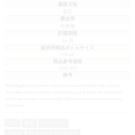
常圧
不使用
3ヶ月
720
ml
3500 JPY
Blending Miyazaki-grown citrus fruits yuzu and hebesu with a juniper
berry base creates a simple, easy-drinking gin. It retains the botanicals'
refreshing aromatic richness while offering a sweet palate and a clean,
crisp finish.
2026
金賞
スピリッツ
宮崎県
株式会社やまや蒸留所